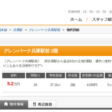
営業時間：
10：00～18：00
陽本線
>
兵庫駅
>
グレンパーク兵庫駅前
>
物件詳細
グレンパーク兵庫駅前 2階
《グレンパーク兵庫駅前》 JR兵庫駅から徒歩5分の立地‼通勤・通学に便利で
ビニもあり生活便利です(^^♪
賃料
間取り
専有面積
所在階
管理費+共益費
敷
5.2
万円
1K
27.16㎡
2階
4,000円
0