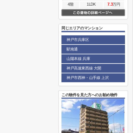
4階
1LDK
7.3
万円
同じエリアのマンション
神戸市兵庫区
駅南通
山陽本線 兵庫
神戸高速東西線 大開
神戸市西神・山手線 上沢
この物件を見た方へのお勧め物件