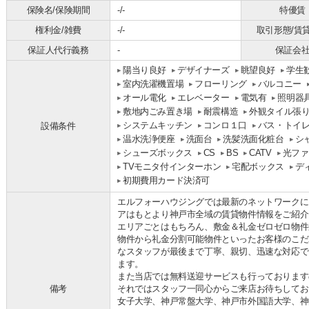
保険名/保険期間
-/-
特優賃
権利金/雑費
-/-
取引形態/賃
保証人代行義務
-
保証会
陽当り良好
デザイナーズ
眺望良好
学生
室内洗濯機置場
フローリング
バルコニー
オール電化
エレベーター
電気有
照明器
敷地内ごみ置き場
耐震構造
外観タイル張
システムキッチン
コンロ１口
バス・トイ
設備条件
温水洗浄便座
洗面台
洗髪洗面化粧台
シ
シューズボックス
CS
BS
CATV
光ファ
TVモニタ付インターホン
宅配ボックス
デ
初期費用カード決済可
エルフォーハウジングでは最新のネットワークに
アはもとより神戸市全域の賃貸物件情報をご紹介
エリアごとはもちろん、敷金＆礼金ゼロゼロ物件
物件から礼金分割可能物件といったお客様のこだ
なスタッフが最後まで丁寧、親切、迅速な対応で
ます。
また当店では無料送迎サービスも行っております
備考
それではスタッフ一同心からご来店お待ちしてお
女子大学、神戸常盤大学、神戸市外国語大学、神