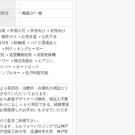
-
貸区分
一般媒介/一般
社
-
歓迎
外国人可
学生向け
女性向け
都市ガス
公営水道
公共下水
具付き
駐輪場
バイク置場あり
り
IHクッキングヒーター
レ別
追焚機能浴室
浴室乾燥機
ャワー
独立洗面台
エアコン
イバー
オートロック
ィンプルキー
住戸内覧可能
より長田区・須磨区・兵庫区の周辺エリ
させていただ いております。
から新築デザイナーズ物件、保証人不要
わりにもしっ かり対応できる、経験豊富
お部屋探しのお手伝いをさせていただき
ので是非ご利用下さい。
ります。エルフォーハウジングでは神戸
戸芸術工科大学、流通科学大学、神戸学