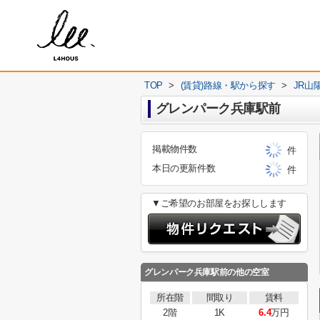
TOP
>
(賃貸)路線・駅から探す
>
JR山
グレンパーク兵庫駅前
掲載物件数
件
本日の更新件数
件
▼ご希望のお部屋をお探しします
グレンパーク兵庫駅前
の他の空室
所在階
間取り
賃料
2階
1K
6.4
万円