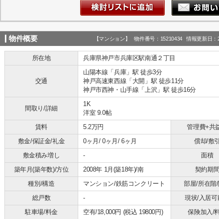
物件概要
【マンション】 物件番号：15210434 情報更新日：20
所在地
兵庫県神戸市兵庫区駅南通２丁目
山陽本線「兵庫」駅 徒歩3分
交通
神戸高速東西線「大開」駅 徒歩11分
神戸市西神・山手線「上沢」駅 徒歩16分
1K
間取り/詳細
洋室 9.0帖
賃料
5.2万円
管理費+共
敷金/保証金/礼金
0ヶ月/ 0ヶ月/ 6ヶ月
償却/敷
敷金積み増し
-
面積
築年月(築年数)/方位
2008年 1月(築18年)/南
契約期
種別/構造
マンション/鉄筋コンクリート
部屋/所在階
総戸数
-
現状/入居可
駐車場/料金
空有/18,000円 (税込 19800円)
保険加入/