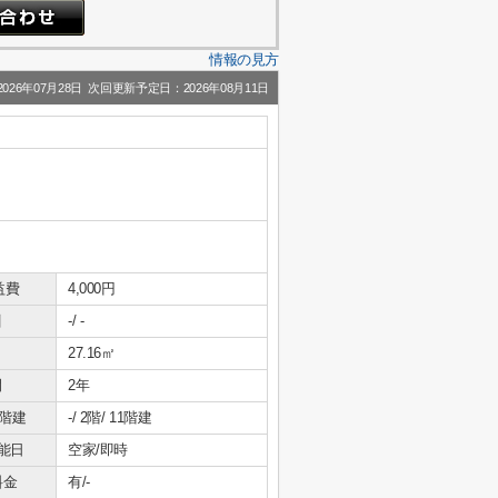
情報の見方
26年07月28日 次回更新予定日：2026年08月11日
益費
4,000円
引
-/ -
27.16㎡
間
2年
/階建
-/ 2階/ 11階建
能日
空家/即時
料金
有/-