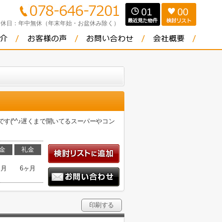
01
00
定休日：
年中無休（年末年始・お盆休み除く）
す(^^♪遅くまで開いてるスーパーやコン
金
礼金
ヶ月
6ヶ月
印刷する