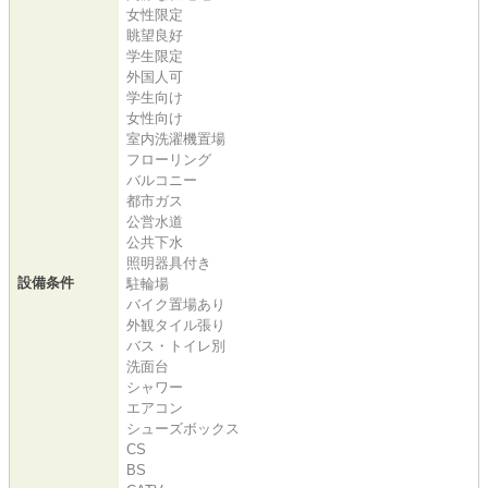
女性限定
眺望良好
学生限定
外国人可
学生向け
女性向け
室内洗濯機置場
フローリング
バルコニー
都市ガス
公営水道
公共下水
照明器具付き
設備条件
駐輪場
バイク置場あり
外観タイル張り
バス・トイレ別
洗面台
シャワー
エアコン
シューズボックス
CS
BS