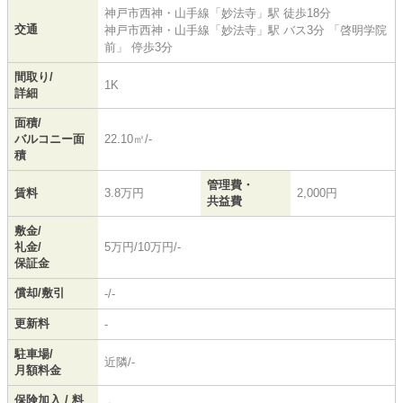
神戸市西神・山手線
「
妙法寺
」駅 徒歩18分
交通
神戸市西神・山手線
「
妙法寺
」駅 バス3分 「啓明学院
前」 停歩3分
間取り/
1K
詳細
面積/
バルコニー面
22.10㎡/-
積
管理費・
賃料
3.8万円
2,000円
共益費
敷金/
礼金/
5万円/10万円/-
保証金
償却/敷引
-/-
更新料
-
駐車場/
近隣/-
月額料金
保険加入 / 料