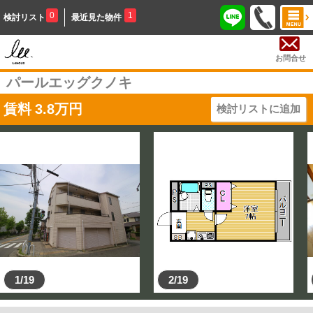
0
1
検討リスト
最近見た物件
お問合せ
パールエッグクノキ
賃料
3.8
万円
検討リストに追加
1/19
2/19