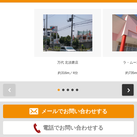
万代 北須磨店
ラ・ムー
約316m／4分
約735
前
メールでお問い合わせする
電話でお問い合わせする