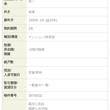
有 / -
金
向き
南東
築年月
1993年 3月 (築33年)
契約期間
2年
種別/構造
マンション/鉄骨造
部屋/
所在階/
-/2階/3階建
階建
総戸数
-
現況/
空家/即時
入居可能日
取引態様/
一般媒介/一般
賃貸区分
物件番号
39759332
陽当り良好
閑静な住宅地