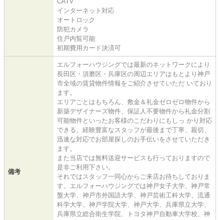
CATV
インターネット対応
オートロック
防犯カメラ
住戸内覧可能
初期費用カード決済可
エルフォーハウジングでは最新のネットワークにより
長田区・須磨区・兵庫区の周辺エリアはもとより神戸
市全域の賃貸物件情報をご紹介させていただ いており
ます。
エリアごとはもちろん、敷金＆礼金ゼロゼロ物件から
新築デザイナーズ物件、保証人不要物件から礼金分割
可能物件といったお客様のこだわりにもしっ かり対応
できる、経験豊富なスタッフが最後まで丁寧、親切、
迅速な対応でお部屋探しのお手伝いをさせていただき
ます。
また当店では無料送迎サービスも行っておりますので
是非ご利用下さい。
備考
それではスタッフ一同心からご来店お待ちしておりま
す。エルフォーハウジングでは神戸女子大学、神戸常
盤大学、神戸市外国語大学、神戸芸術工科大学、流通
科学大学、神戸学院大学、神戸大学、兵庫県立大学、
兵庫県立総合衛生学院、トヨタ神戸自動車大学校、神