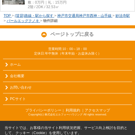
敷：0万円｜礼：15万円
2階 / 2DK / 32.53㎡
TOP
>
(賃貸)路線・駅から探す
>
神戸市交通局神戸市西神・山手線
>
妙法寺駅
>
パールエッグクノキ
>
物件詳細
ページトップに戻る
営業時間:10：00～18：00
定休日:年中無休（年末年始・お盆休み除く）
ホーム
会社概要
お問い合わせ
PCサイト
プライバシーポリシー
利用規約
｜アクセスマップ
｜
Copyright(c) 株式会社エルフォーハウジング All rights reserved.
当サイトでは、お客様の当サイト利用状況把握、サービス向上検討を目的と
して、クッキー（Cookie）を使用しています。