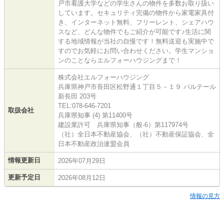
戸市看護大学などの学生さんの物件を多数お取り扱い
しています。セキュリティ完備の物件から家電家具付
き、インターネット無料、フリーレント、シェアハウ
スなど、どんな物件でもご紹介が可能です♪生活に関
する地域情報が当社の自慢です！無料送迎も実施中で
すのでお気軽にお問い合わせください。学生マンショ
ンのことならエルフォーハウジングまで！
株式会社エルフォーハウジング
兵庫県神戸市長田区松野通１丁目５－１９ パルテール
新長田 203号
TEL:078-646-7201
取扱会社
兵庫県知事 (4) 第11400号
建設業許可 兵庫県知事（般-6）第117974号
（社）全日本不動産協会、（社）不動産保証協会、全
日本不動産政治連盟会員
情報更新日
2026年07月29日
更新予定日
2026年08月12日
情報の見方