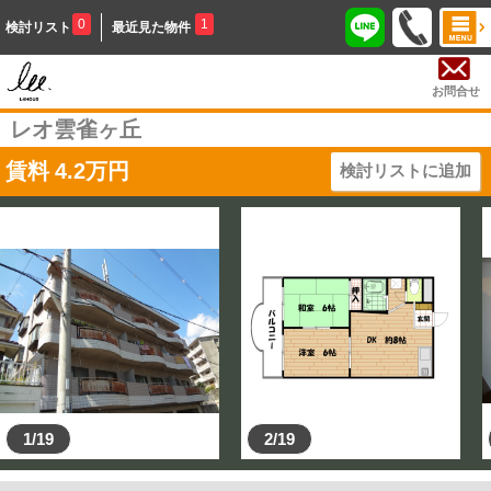
0
1
検討リスト
最近見た物件
お問合せ
レオ雲雀ヶ丘
賃料
4.2
万円
検討リストに追加
1/19
2/19