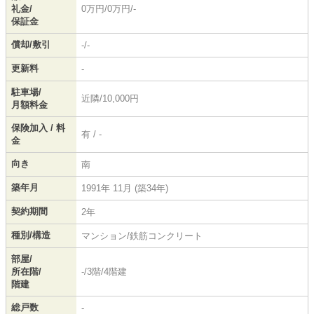
礼金/
0万円/0万円/-
保証金
償却/敷引
-/-
更新料
-
駐車場/
近隣/10,000円
月額料金
保険加入 / 料
有 / -
金
向き
南
築年月
1991年 11月 (築34年)
契約期間
2年
種別/構造
マンション/鉄筋コンクリート
部屋/
所在階/
-/3階/4階建
階建
総戸数
-