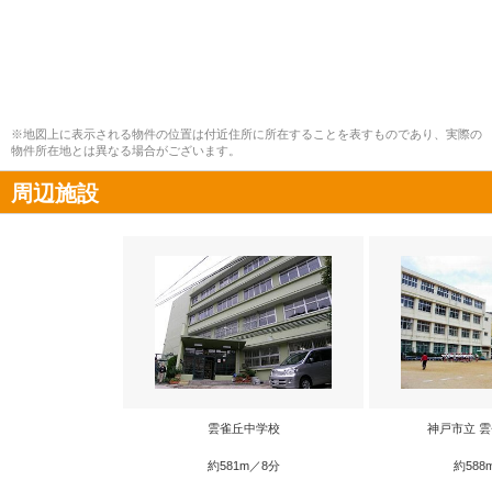
※地図上に表示される物件の位置は付近住所に所在することを表すものであり、実際の
物件所在地とは異なる場合がございます。
周辺施設
雲雀丘中学校
神戸市立 
約581m／8分
約588