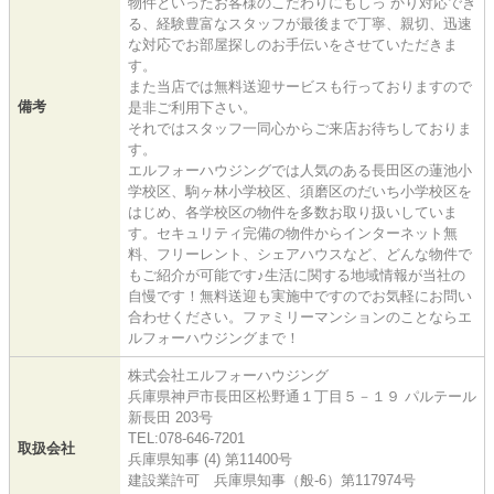
物件といったお客様のこだわりにもしっ かり対応でき
る、経験豊富なスタッフが最後まで丁寧、親切、迅速
な対応でお部屋探しのお手伝いをさせていただきま
す。
また当店では無料送迎サービスも行っておりますので
備考
是非ご利用下さい。
それではスタッフ一同心からご来店お待ちしておりま
す。
エルフォーハウジングでは人気のある長田区の蓮池小
学校区、駒ヶ林小学校区、須磨区のだいち小学校区を
はじめ、各学校区の物件を多数お取り扱いしていま
す。セキュリティ完備の物件からインターネット無
料、フリーレント、シェアハウスなど、どんな物件で
もご紹介が可能です♪生活に関する地域情報が当社の
自慢です！無料送迎も実施中ですのでお気軽にお問い
合わせください。ファミリーマンションのことならエ
ルフォーハウジングまで！
株式会社エルフォーハウジング
兵庫県神戸市長田区松野通１丁目５－１９ パルテール
新長田 203号
TEL:078-646-7201
取扱会社
兵庫県知事 (4) 第11400号
建設業許可 兵庫県知事（般-6）第117974号