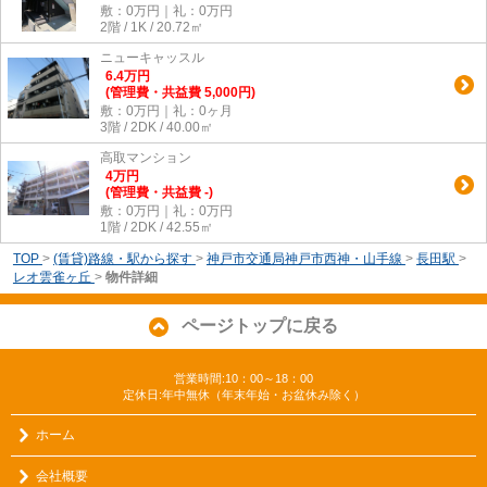
敷：0万円｜礼：0万円
2階 / 1K / 20.72㎡
ニューキャッスル
6.4
万
円
(管理費・共益費 5,000円)
敷：0万円｜礼：0ヶ月
3階 / 2DK / 40.00㎡
高取マンション
4
万
円
(管理費・共益費 -)
敷：0万円｜礼：0万円
1階 / 2DK / 42.55㎡
TOP
>
(賃貸)路線・駅から探す
>
神戸市交通局神戸市西神・山手線
>
長田駅
>
レオ雲雀ヶ丘
>
物件詳細
ページトップに戻る
営業時間:10：00～18：00
定休日:年中無休（年末年始・お盆休み除く）
ホーム
会社概要