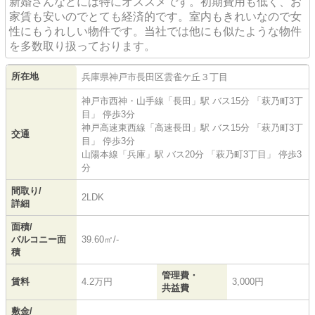
新婚さんなどには特にオススメです。初期費用も低く、お
家賃も安いのでとても経済的です。室内もきれいなので女
性にもうれしい物件です。当社では他にも似たような物件
を多数取り扱っております。
所在地
兵庫県
神戸市長田区
雲雀ケ丘
３丁目
神戸市西神・山手線
「
長田
」駅 バス15分 「萩乃町3丁
目」 停歩3分
神戸高速東西線
「
高速長田
」駅 バス15分 「萩乃町3丁
交通
目」 停歩3分
山陽本線
「
兵庫
」駅 バス20分 「萩乃町3丁目」 停歩3
分
間取り/
2LDK
詳細
面積/
バルコニー面
39.60㎡/-
積
管理費・
賃料
4.2万円
3,000円
共益費
敷金/