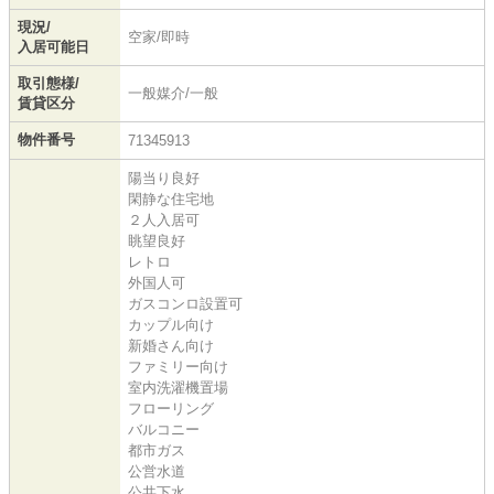
現況/
空家/即時
入居可能日
取引態様/
一般媒介/一般
賃貸区分
物件番号
71345913
陽当り良好
閑静な住宅地
２人入居可
眺望良好
レトロ
外国人可
ガスコンロ設置可
カップル向け
新婚さん向け
ファミリー向け
室内洗濯機置場
フローリング
バルコニー
都市ガス
公営水道
公共下水