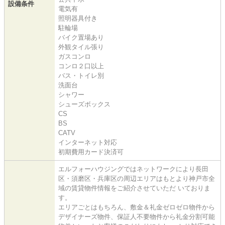
設備条件
電気有
照明器具付き
駐輪場
バイク置場あり
外観タイル張り
ガスコンロ
コンロ２口以上
バス・トイレ別
洗面台
シャワー
シューズボックス
CS
BS
CATV
インターネット対応
初期費用カード決済可
エルフォーハウジングではネットワークにより長田
区・須磨区・兵庫区の周辺エリアはもとより神戸市全
域の賃貸物件情報をご紹介させていただ いておりま
す。
エリアごとはもちろん、敷金＆礼金ゼロゼロ物件から
デザイナーズ物件、保証人不要物件から礼金分割可能