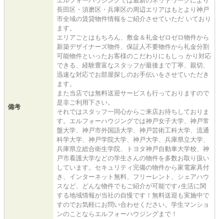
エルフォーハウジングでは最新のネットワークにより
長田区・須磨区・兵庫区の周辺エリアはもとより神戸
市全域の賃貸物件情報をご紹介させていただ いており
ます。
エリアごとはもちろん、敷金＆礼金ゼロゼロ物件から
新築デザイナーズ物件、保証人不要物件から礼金分割
可能物件といったお客様のこだわりにもしっ かり対応
できる、経験豊富なスタッフが最後まで丁寧、親切、
迅速な対応でお部屋探しのお手伝いをさせていただき
ます。
また当店では無料送迎サービスも行っておりますので
是非ご利用下さい。
備考
それではスタッフ一同心からご来店お待ちしておりま
す。エルフォーハウジングでは神戸女子大学、神戸常
盤大学、神戸市外国語大学、神戸芸術工科大学、流通
科学大学、神戸学院大学、神戸大学、兵庫県立大学、
兵庫県立総合衛生学院、トヨタ神戸自動車大学校、神
戸市看護大学などの学生さんの物件を多数お取り扱い
しています。セキュリティ完備の物件から家電家具付
き、インターネット無料、フリーレント、シェアハウ
スなど、どんな物件でもご紹介が可能です♪生活に関
する地域情報が当社の自慢です！無料送迎も実施中で
すのでお気軽にお問い合わせください。学生マンショ
ンのことならエルフォーハウジングまで！