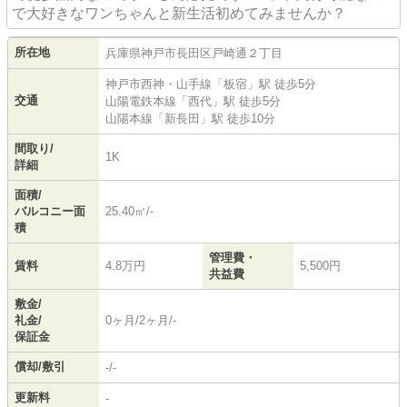
で大好きなワンちゃんと新生活初めてみませんか？
所在地
兵庫県
神戸市長田区
戸崎通
２丁目
神戸市西神・山手線
「
板宿
」駅 徒歩5分
交通
山陽電鉄本線
「
西代
」駅 徒歩5分
山陽本線
「
新長田
」駅 徒歩10分
間取り/
1K
詳細
面積/
バルコニー面
25.40㎡/-
積
管理費・
賃料
4.8万円
5,500円
共益費
敷金/
礼金/
0ヶ月/2ヶ月/-
保証金
償却/敷引
-/-
更新料
-