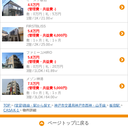
イースト板宿
4.5
万
円
(管理費・共益費 -)
敷：0万円｜礼：5万円
1階 / 1K / 21.00㎡
FIRSTBLISS
5.8
万
円
(管理費・共益費 4,000円)
敷：1ヶ月｜礼：1ヶ月
2階 / 2K / 25.00㎡
ファミーユHIRO
5.8
万
円
(管理費・共益費 -)
敷：0万円｜礼：20万円
3階 / 1LDK / 41.89㎡
メゾン神港
7.5
万
円
(管理費・共益費 5,000円)
敷：0ヶ月｜礼：1ヶ月
3階 / 3LDK / 64.00㎡
TOP
>
(賃貸)路線・駅から探す
>
神戸市交通局神戸市西神・山手線
>
板宿駅
>
CASA K-1
>
物件詳細
ページトップに戻る