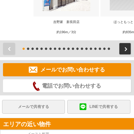
吉野家 新長田店
ほっともっと
約196m／3分
約835
前
メールでお問い合わせする
電話でお問い合わせする
メールで共有する
LINEで共有する
エリアの近い物件