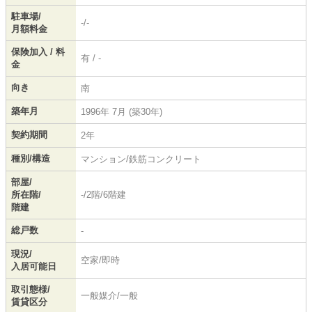
駐車場/
-/-
月額料金
保険加入 / 料
有 / -
金
向き
南
築年月
1996年 7月 (築30年)
契約期間
2年
種別/構造
マンション/鉄筋コンクリート
部屋/
所在階/
-/2階/6階建
階建
総戸数
-
現況/
空家/即時
入居可能日
取引態様/
一般媒介/一般
賃貸区分