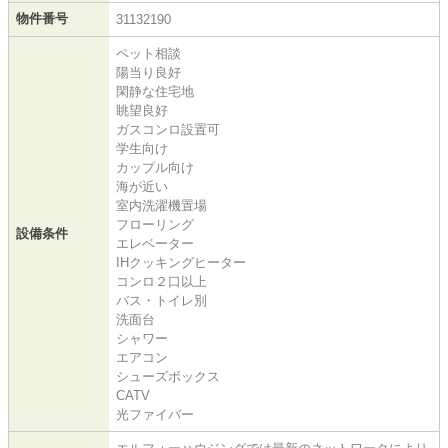
物件番号
31132190
ペット相談
陽当り良好
閑静な住宅地
眺望良好
ガスコンロ設置可
学生向け
カップル向け
海が近い
室内洗濯機置場
フローリング
設備条件
エレベーター
IHクッキングヒーター
コンロ２口以上
バス・トイレ別
洗面台
シャワー
エアコン
シューズボックス
CATV
光ファイバー