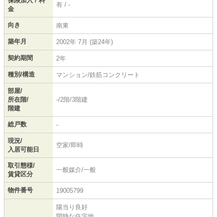
保険加入 / 料
有 / -
金
向き
南東
築年月
2002年 7月 (築24年)
契約期間
2年
種別/構造
マンション/鉄筋コンクリート
部屋/
所在階/
-/2階/3階建
階建
総戸数
-
現況/
空家/即時
入居可能日
取引態様/
一般媒介/一般
賃貸区分
物件番号
19005799
陽当り良好
閑静な住宅地