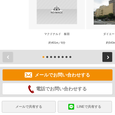
マクドナルド 板宿
ダイエー
約401m／6分
約543
前
メールでお問い合わせする
電話でお問い合わせする
メールで共有する
LINEで共有する