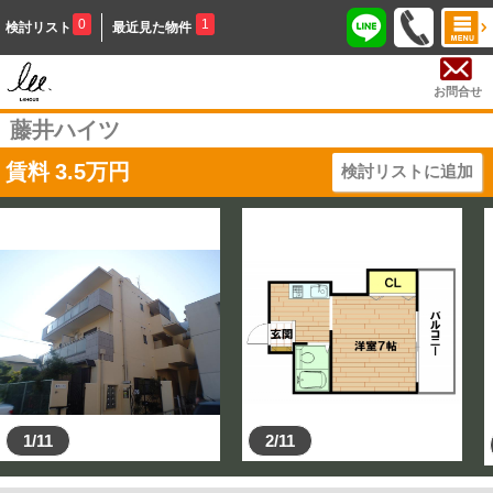
0
1
検討リスト
最近見た物件
お問合せ
藤井ハイツ
賃料
3.5
万円
検討リストに追加
1/11
2/11