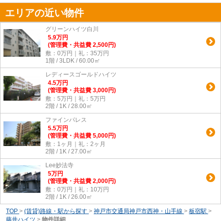
エリアの近い物件
グリーンハイツ白川
5.9
万
円
(管理費・共益費 2,500円)
敷：0万円｜礼：35万円
1階 / 3LDK / 60.00㎡
レディースゴールドハイツ
4.5
万
円
(管理費・共益費 3,000円)
敷：5万円｜礼：5万円
2階 / 1K / 28.00㎡
ファインパレス
5.5
万
円
(管理費・共益費 5,000円)
敷：1ヶ月｜礼：2ヶ月
2階 / 1K / 27.00㎡
Lee妙法寺
5
万
円
(管理費・共益費 2,000円)
敷：0万円｜礼：10万円
2階 / 1K / 26.00㎡
TOP
>
(賃貸)路線・駅から探す
>
神戸市交通局神戸市西神・山手線
>
板宿駅
>
藤井ハイツ
>
物件詳細