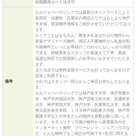
初期費用カード決済可
エルフォーハウジングでは最新のネットワークにより
長田区・須磨区・兵庫区の周辺エリアはもとより神戸
市全域 賃貸物件情報をご紹介させていただ いており
ます。
エリアごとはもちろん、敷金＆礼金ゼロゼロ物件から
新築デザイナーズ物件、保証人不要物件から礼金分割
可能物件といったお客様のこだわりにもしっ かり対応
できる、経験豊富なスタッフが最後まで丁寧、親切、
迅速な対応でお部屋探しのお手伝いをさせていただき
ます。
また当店では無料送迎サービスも行っておりますので
是非ご利用下さい。
備考
それではスタッフ一同心からご来店お待ちしておりま
す。
エルフォーハウジングでは神戸女子大学、神戸常盤大
学、神戸市外国語大学、神戸芸術工科大学、流通科学
大学、神戸学院大学、神戸大学、兵庫県立大学、兵庫
県立総合衛生学院、トヨタ神戸自動車大学校、神戸市
看護大学などの学生さんの物件を多数お取り扱いして
います。セキュリティ完備の物件から家電家具付き、
インターネット無料、フリーレント、シェアハウスな
ど、どんな物件でもご紹介が可能です♪生活に関する