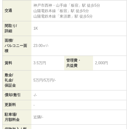
神戸市西神・山手線
「
板宿
」駅 徒歩5分
交通
山陽電鉄本線
「
板宿
」駅 徒歩5分
山陽電鉄本線
「
東須磨
」駅 徒歩5分
間取り/
1K
詳細
面積/
バルコニー面
23.00㎡/-
積
管理費・
賃料
3.5万円
2,000円
共益費
敷金/
礼金/
5万円/5万円/-
保証金
償却/敷引
-/-
更新料
-
駐車場/
近隣/-
月額料金