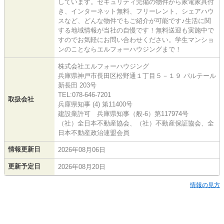
しています。セキュリティ完備の物件から家電家具付
き、インターネット無料、フリーレント、シェアハウ
スなど、どんな物件でもご紹介が可能です♪生活に関
する地域情報が当社の自慢です！無料送迎も実施中で
すのでお気軽にお問い合わせください。学生マンショ
ンのことならエルフォーハウジングまで！
株式会社エルフォーハウジング
兵庫県神戸市長田区松野通１丁目５－１９ パルテール
新長田 203号
TEL:078-646-7201
取扱会社
兵庫県知事 (4) 第11400号
建設業許可 兵庫県知事（般-6）第117974号
（社）全日本不動産協会、（社）不動産保証協会、全
日本不動産政治連盟会員
情報更新日
2026年08月06日
更新予定日
2026年08月20日
情報の見方