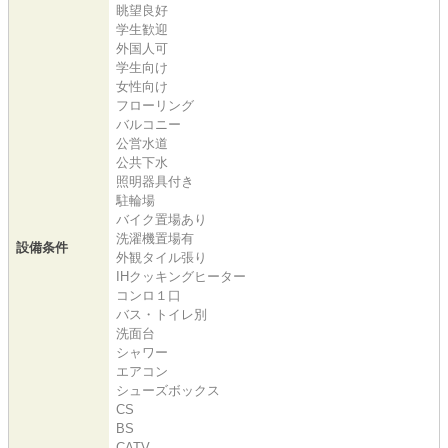
眺望良好
学生歓迎
外国人可
学生向け
女性向け
フローリング
バルコニー
公営水道
公共下水
照明器具付き
駐輪場
バイク置場あり
洗濯機置場有
設備条件
外観タイル張り
IHクッキングヒーター
コンロ１口
バス・トイレ別
洗面台
シャワー
エアコン
シューズボックス
CS
BS
CATV