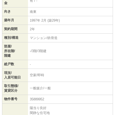
有 / -
金
向き
南東
築年月
1997年 2月 (築29年)
契約期間
2年
種別/構造
マンション/鉄骨造
部屋/
所在階/
-/3階/3階建
階建
総戸数
-
現況/
空家/即時
入居可能日
取引態様/
一般媒介/一般
賃貸区分
物件番号
35889952
陽当り良好
閑静な住宅地