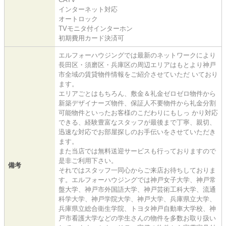
インターネット対応
オートロック
TVモニタ付インターホン
初期費用カード決済可
エルフォーハウジングでは最新のネットワークにより
長田区・須磨区・兵庫区の周辺エリアはもとより神戸
市全域の賃貸物件情報をご紹介させていただ いており
ます。
エリアごとはもちろん、敷金＆礼金ゼロゼロ物件から
新築デザイナーズ物件、保証人不要物件から礼金分割
可能物件といったお客様のこだわりにもしっ かり対応
できる、経験豊富なスタッフが最後まで丁寧、親切、
迅速な対応でお部屋探しのお手伝いをさせていただき
ます。
また当店では無料送迎サービスも行っておりますので
是非ご利用下さい。
備考
それではスタッフ一同心からご来店お待ちしておりま
す。エルフォーハウジングでは神戸女子大学、神戸常
盤大学、神戸市外国語大学、神戸芸術工科大学、流通
科学大学、神戸学院大学、神戸大学、兵庫県立大学、
兵庫県立総合衛生学院、トヨタ神戸自動車大学校、神
戸市看護大学などの学生さんの物件を多数お取り扱い