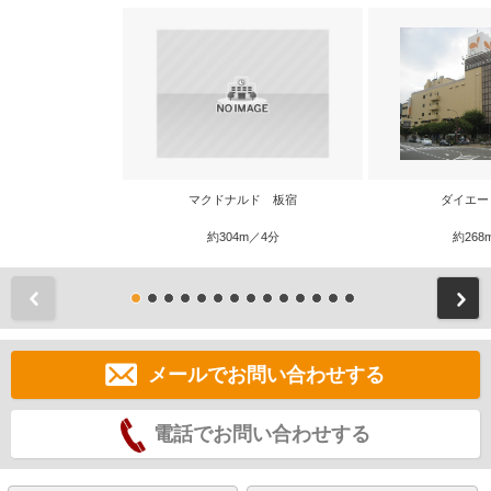
マクドナルド 板宿
ダイエー
約304m／4分
約268
前
メールでお問い合わせする
電話でお問い合わせする