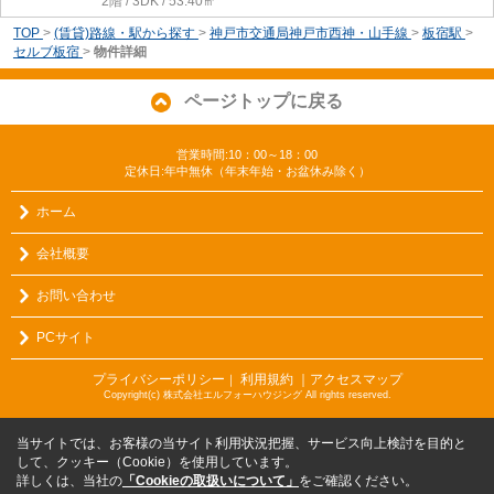
2階 / 3DK / 53.40㎡
TOP
>
(賃貸)路線・駅から探す
>
神戸市交通局神戸市西神・山手線
>
板宿駅
>
セルブ板宿
>
物件詳細
ページトップに戻る
営業時間:10：00～18：00
定休日:年中無休（年末年始・お盆休み除く）
ホーム
会社概要
お問い合わせ
PCサイト
プライバシーポリシー
利用規約
｜アクセスマップ
｜
Copyright(c) 株式会社エルフォーハウジング All rights reserved.
当サイトでは、お客様の当サイト利用状況把握、サービス向上検討を目的と
して、クッキー（Cookie）を使用しています。
詳しくは、当社の
「Cookieの取扱いについて」
をご確認ください。