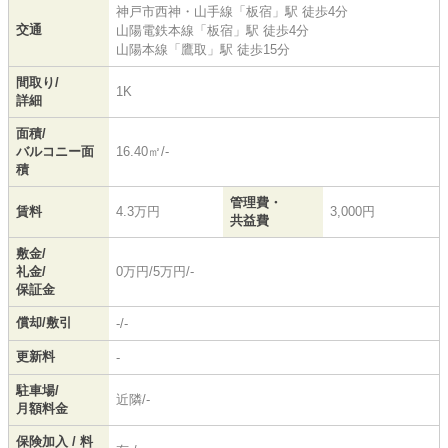
神戸市西神・山手線
「
板宿
」駅 徒歩4分
交通
山陽電鉄本線
「
板宿
」駅 徒歩4分
山陽本線
「
鷹取
」駅 徒歩15分
間取り/
1K
詳細
面積/
バルコニー面
16.40㎡/-
積
管理費・
賃料
4.3万円
3,000円
共益費
敷金/
礼金/
0万円/5万円/-
保証金
償却/敷引
-/-
更新料
-
駐車場/
近隣/-
月額料金
保険加入 / 料