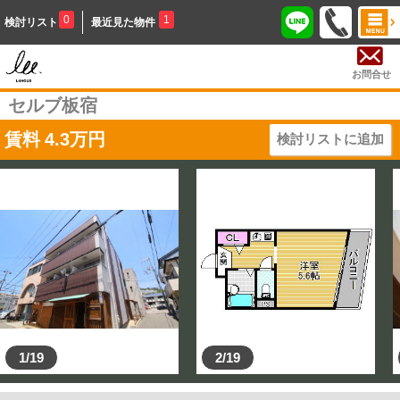
0
1
検討リスト
最近見た物件
お問合せ
セルブ板宿
賃料
4.3
万円
検討リストに追加
1/19
2/19