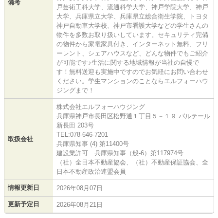
備考
戸芸術工科大学、流通科学大学、神戸学院大学、神戸
大学、兵庫県立大学、兵庫県立総合衛生学院、トヨタ
神戸自動車大学校、神戸市看護大学などの学生さんの
物件を多数お取り扱いしています。セキュリティ完備
の物件から家電家具付き、インターネット無料、フリ
ーレント、シェアハウスなど、どんな物件でもご紹介
が可能です♪生活に関する地域情報が当社の自慢で
す！無料送迎も実施中ですのでお気軽にお問い合わせ
ください。学生マンションのことならエルフォーハウ
ジングまで！
株式会社エルフォーハウジング
兵庫県神戸市長田区松野通１丁目５－１９ パルテール
新長田 203号
TEL:078-646-7201
取扱会社
兵庫県知事 (4) 第11400号
建設業許可 兵庫県知事（般-6）第117974号
（社）全日本不動産協会、（社）不動産保証協会、全
日本不動産政治連盟会員
情報更新日
2026年08月07日
更新予定日
2026年08月21日