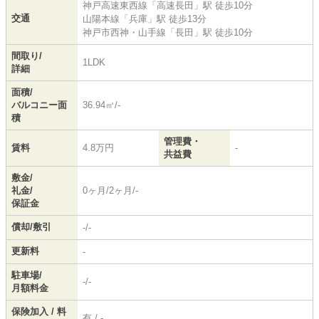
神戸高速東西線
「
高速長田
」駅 徒歩10分
交通
山陽本線
「
兵庫
」駅 徒歩13分
神戸市西神・山手線
「
長田
」駅 徒歩10分
間取り/
1LDK
詳細
面積/
バルコニー面
36.94㎡/-
積
管理費・
賃料
4.8万円
-
共益費
敷金/
礼金/
0ヶ月/2ヶ月/-
保証金
償却/敷引
-/-
更新料
-
駐車場/
-/-
月額料金
保険加入 / 料
有 / -