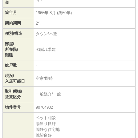
金
築年月
1966年 8月 (築60年)
契約期間
2年
種別/構造
タウン/木造
部屋/
所在階/
-/1階/1階建
階建
総戸数
-
現況/
空家/即時
入居可能日
取引態様/
一般媒介/一般
賃貸区分
物件番号
90764902
ペット相談
陽当り良好
閑静な住宅地
眺望良好