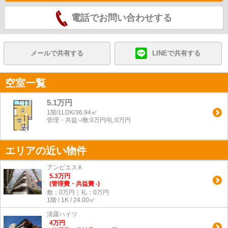
電話でお問い合わせする
メールで共有する
LINEで共有する
空室一覧
5.1万円
1階/1LDK/36.94㎡
管理・共益:-/敷:0万円/礼:0万円
エリアの近い物件
アンピエスＫ
5.3
万
円
(管理費・共益費 -)
敷：0万円｜礼：0万円
1階 / 1K / 24.00㎡
清露ハイツ
4
万
円