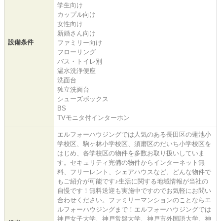
学生向け
カップル向け
女性向け
新婚さん向け
設備条件
ファミリー向け
フローリング
バス・トイレ別
温水洗浄便座
洗面台
独立洗面台
シューズボックス
BS
TVモニタ付インターホン
エルフォーハウジングでは人気のある長田区の蓮池小
学校区、駒ヶ林小学校区、須磨区のだいち小学校区を
はじめ、各学校区の物件を多数お取り扱いしていま
す。セキュリティ完備の物件からインターネット無
料、フリーレント、シェアハウスなど、どんな物件で
もご紹介が可能です♪生活に関する地域情報が当社の
自慢です！無料送迎も実施中ですのでお気軽にお問い
合わせください。ファミリーマンションのことならエ
ルフォーハウジングまで！エルフォーハウジングでは
神戸女子大学、神戸常盤大学、神戸市外国語大学、神