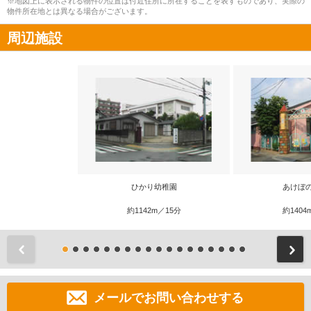
※地図上に表示される物件の位置は付近住所に所在することを表すものであり、実際の
物件所在地とは異なる場合がございます。
周辺施設
ひかり幼稚園
あけぼ
約1142m／15分
約1404
前
メールでお問い合わせする