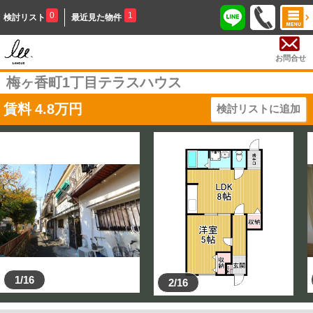
0
1
検討リスト
最近見た物件
お問合せ
梅ヶ香町1丁目テラスハウス
賃料
4.8
万円
検討リストに追加
1/16
2/16