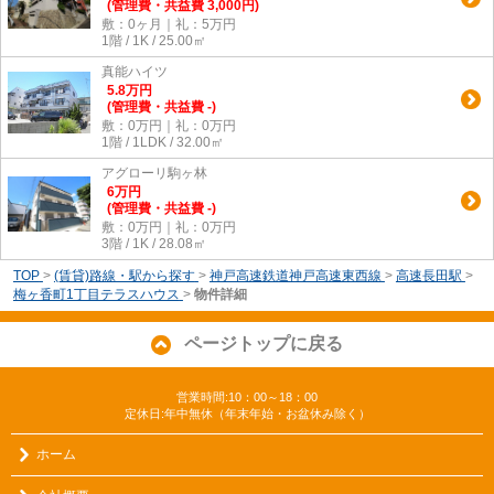
(管理費・共益費 3,000円)
敷：0ヶ月｜礼：5万円
1階 / 1K / 25.00㎡
真能ハイツ
5.8
万
円
(管理費・共益費 -)
敷：0万円｜礼：0万円
1階 / 1LDK / 32.00㎡
アグローリ駒ヶ林
6
万
円
(管理費・共益費 -)
敷：0万円｜礼：0万円
3階 / 1K / 28.08㎡
TOP
>
(賃貸)路線・駅から探す
>
神戸高速鉄道神戸高速東西線
>
高速長田駅
>
梅ヶ香町1丁目テラスハウス
>
物件詳細
ページトップに戻る
営業時間:10：00～18：00
定休日:年中無休（年末年始・お盆休み除く）
ホーム