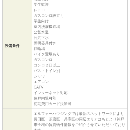
学生歓迎
レトロ
ガスコンロ設置可
学生向け
室内洗濯機置場
公営水道
公共下水
照明器具付き
設備条件
駐輪場
バイク置場あり
ガスコンロ
コンロ２口以上
バス・トイレ別
シャワー
エアコン
CATV
インターネット対応
住戸内覧可能
初期費用カード決済可
エルフォーハウジングでは最新のネットワークにより
長田区・須磨区・兵庫区の周辺エリアはもとより神戸
市全域の賃貸物件情報をご紹介させていただ いており