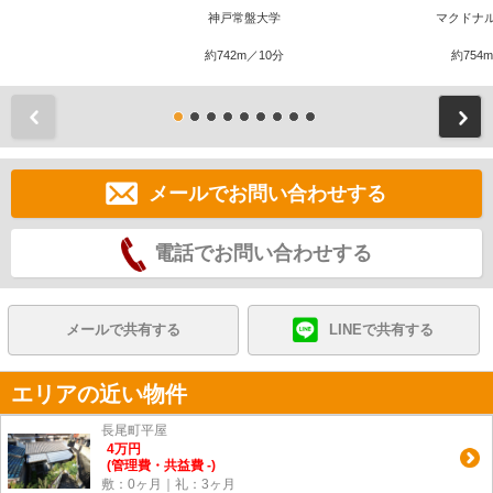
神戸常盤大学
マクドナ
約742m／10分
約754
前
メールでお問い合わせする
電話でお問い合わせする
メールで共有する
LINEで共有する
エリアの近い物件
長尾町平屋
4
万
円
(管理費・共益費 -)
敷：0ヶ月｜礼：3ヶ月