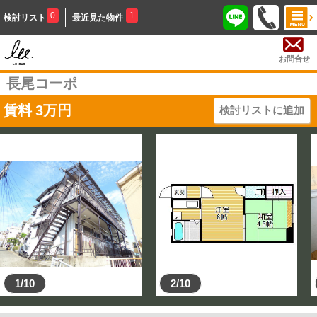
0
1
検討リスト
最近見た物件
お問合せ
長尾コーポ
賃料
3
万円
検討リストに追加
1/10
2/10