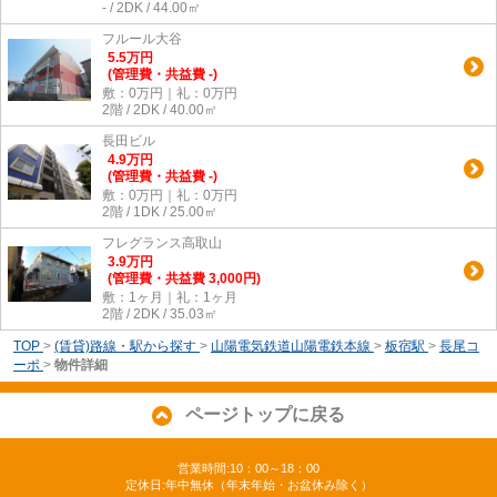
- / 2DK / 44.00㎡
フルール大谷
5.5
万
円
(管理費・共益費 -)
敷：0万円｜礼：0万円
2階 / 2DK / 40.00㎡
長田ビル
4.9
万
円
(管理費・共益費 -)
敷：0万円｜礼：0万円
2階 / 1DK / 25.00㎡
フレグランス高取山
3.9
万
円
(管理費・共益費 3,000円)
敷：1ヶ月｜礼：1ヶ月
2階 / 2DK / 35.03㎡
TOP
>
(賃貸)路線・駅から探す
>
山陽電気鉄道山陽電鉄本線
>
板宿駅
>
長尾コ
ーポ
>
物件詳細
ページトップに戻る
営業時間:10：00～18：00
定休日:年中無休（年末年始・お盆休み除く）