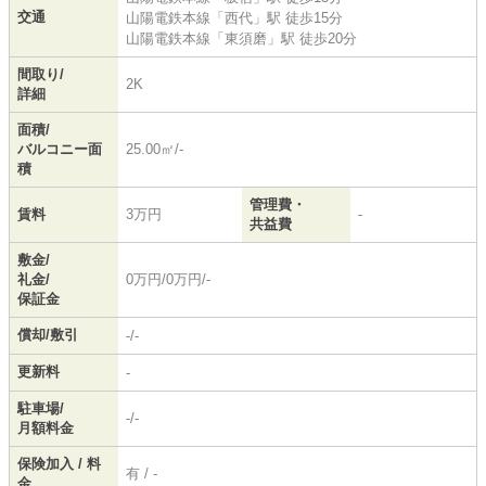
交通
山陽電鉄本線
「
西代
」駅 徒歩15分
山陽電鉄本線
「
東須磨
」駅 徒歩20分
間取り/
2K
詳細
面積/
バルコニー面
25.00㎡/-
積
管理費・
賃料
3万円
-
共益費
敷金/
礼金/
0万円/0万円/-
保証金
償却/敷引
-/-
更新料
-
駐車場/
-/-
月額料金
保険加入 / 料
有 / -
金