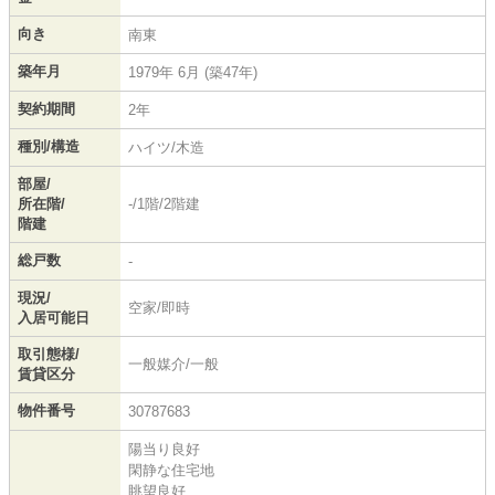
向き
南東
築年月
1979年 6月 (築47年)
契約期間
2年
種別/構造
ハイツ/木造
部屋/
所在階/
-/1階/2階建
階建
総戸数
-
現況/
空家/即時
入居可能日
取引態様/
一般媒介/一般
賃貸区分
物件番号
30787683
陽当り良好
閑静な住宅地
眺望良好