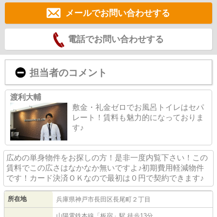
メールでお問い合わせする
電話でお問い合わせする
担当者のコメント
渡利大輔
敷金・礼金ゼロでお風呂トイレはセパ
レート！賃料も魅力的になっておりま
す♪
広めの単身物件をお探しの方！是非一度内覧下さい！この
賃料でこの広さはなかなか無いですよ♪初期費用軽減物件
です！カード決済ＯＫなので最初は０円で契約できます♪
所在地
兵庫県
神戸市長田区
長尾町
２丁目
山陽電鉄本線
「
板宿
」駅 徒歩13分