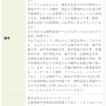
ます。
エリアごとはもちろん、敷金＆礼金ゼロゼロ物件から
新築デザイナーズ物件、保証人不要物件から礼金分割
可能物件といったお客様のこだわりにもしっ かり対応
できる、経験豊富なスタッフが最後まで丁寧、親切、
迅速な対応でお部屋探しのお手伝いをさせていただき
ます。
また当店では無料送迎サービスも行っておりますので
是非ご利用下さい。
備考
それではスタッフ一同心からご来店お待ちしておりま
す。エルフォーハウジングでは神戸女子大学、神戸常
盤大学、神戸市外国語大学、神戸芸術工科大学、流通
科学大学、神戸学院大学、神戸大学、兵庫県立大学、
兵庫県立総合衛生学院、トヨタ神戸自動車大学校、神
戸市看護大学などの学生さんの物件を多数お取り扱い
しています。セキュリティ完備の物件から家電家具付
き、インターネット無料、フリーレント、シェアハウ
スなど、どんな物件でもご紹介が可能です♪生活に関
する地域情報が当社の自慢です！無料送迎も実施中で
すのでお気軽にお問い合わせください。学生マンショ
ンのことならエルフォーハウジングまで！
株式会社エルフォーハウジング
兵庫県神戸市長田区松野通１丁目５－１９ パルテール