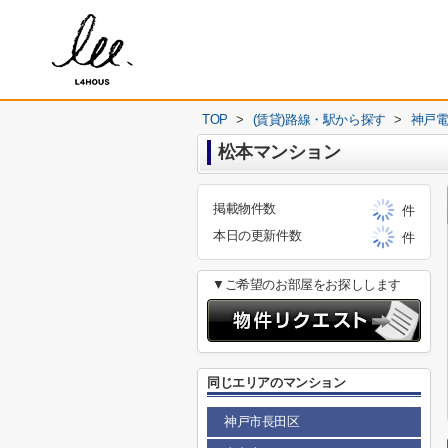
TOP
>
(賃貸)路線・駅から探す
>
神戸
松本マンション
掲載物件数
件
本日の更新件数
件
▼ご希望のお部屋をお探しします
同じエリアのマンション
神戸市長田区