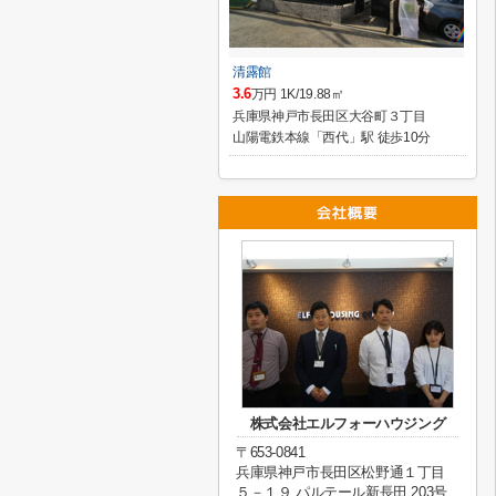
清露館
3.6
万円 1K/19.88㎡
兵庫県神戸市長田区大谷町３丁目
山陽電鉄本線「西代」駅 徒歩10分
株式会社エルフォーハウジング
〒653-0841
兵庫県神戸市長田区松野通１丁目
５－１９ パルテール新長田 203号