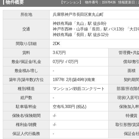
物件概要
【マンション】 物件番号：15978436 情報更新日：20
所在地
兵庫県神戸市長田区東丸山町
神鉄有馬線「丸山」駅 徒歩8分
交通
神戸市西神・山手線「長田」駅 バス13分 「大日
神鉄有馬線「長田」駅 徒歩12分
間取り/詳細
2DK
賃料
3.6万円
管理費+共
敷金/保証金/礼金
0万円/ -/ 0万円
償却/敷
敷金積み増し
-
面積
築年月(築年数)/方位
1977年 2月(築49年)/南東
契約期
種別/構造
マンション/鉄筋コンクリート
部屋/所在階
総戸数
-
現状/入居可
駐車場/料金
空有/6,300円 (税込)
保険加入/
保険名/保険期間
-/-
特優賃
権利金/雑費
-/-
取引形態/賃
保証人代行義務
-
保証会