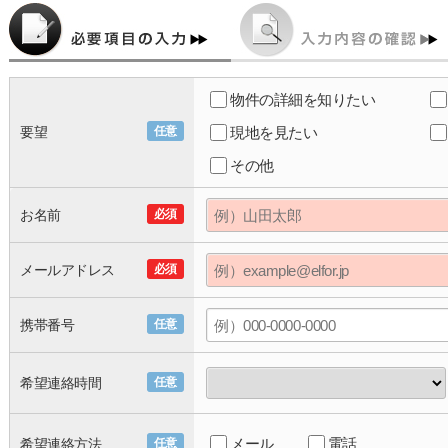
物件の詳細を知りたい
要望
任意
現地を見たい
その他
お名前
必須
メールアドレス
必須
携帯番号
任意
希望連絡時間
任意
メール
電話
希望連絡方法
任意