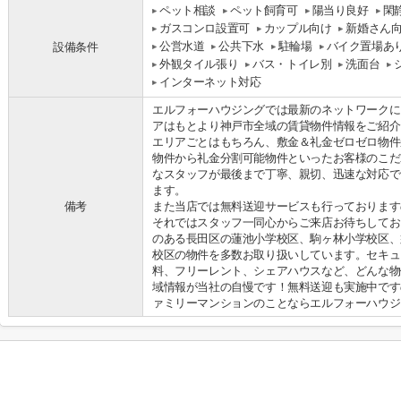
ペット相談
ペット飼育可
陽当り良好
閑
ガスコンロ設置可
カップル向け
新婚さん
公営水道
公共下水
駐輪場
バイク置場あ
設備条件
外観タイル張り
バス・トイレ別
洗面台
インターネット対応
エルフォーハウジングでは最新のネットワークに
アはもとより神戸市全域の賃貸物件情報をご紹介
エリアごとはもちろん、敷金＆礼金ゼロゼロ物件
物件から礼金分割可能物件といったお客様のこだ
なスタッフが最後まで丁寧、親切、迅速な対応で
ます。
備考
また当店では無料送迎サービスも行っております
それではスタッフ一同心からご来店お待ちしてお
のある長田区の蓮池小学校区、駒ヶ林小学校区、
校区の物件を多数お取り扱いしています。セキュ
料、フリーレント、シェアハウスなど、どんな物
域情報が当社の自慢です！無料送迎も実施中です
ァミリーマンションのことならエルフォーハウジ