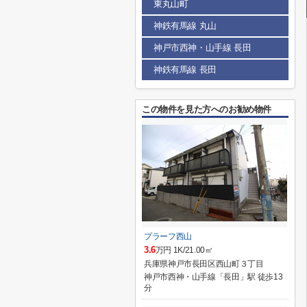
東丸山町
神鉄有馬線 丸山
神戸市西神・山手線 長田
神鉄有馬線 長田
この物件を見た方へのお勧め物件
プラーフ西山
3.6
万円 1K/21.00㎡
兵庫県神戸市長田区西山町３丁目
神戸市西神・山手線「長田」駅 徒歩13
分