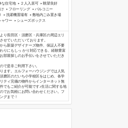
静な住宅地
２人入居可
眺望良好
向け
フローリング
バルコニー
り
洗濯機置場有
敷地内ごみ置き場
シャワー
シューズボックス
より長田区・須磨区・兵庫区の周辺エリ
させていただ いております。
から新築デザイナーズ物件、保証人不要
わりにもしっ かり対応できる、経験豊富
お部屋探しのお手伝いをさせていただき
ので是非ご利用下さい。
ります。エルフォーハウジングでは人気
須磨区のだいち小学校区をはじめ、各学
リティ完備の物件からインターネット無
件でもご紹介が可能です♪生活に関する地
のでお気軽にお問い合わせください。フ
ングまで！