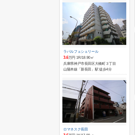
ラパルフェシェリール
3.6
万円 1R/18.90㎡
兵庫県神戸市長田区大橋町３丁目
山陽本線「新長田」駅 徒歩4分
ロマネスク長田