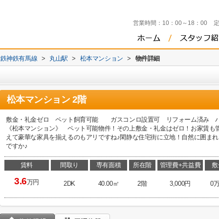
営業時間：
10：00～18：00
電鉄神鉄有馬線
>
丸山駅
>
松本マンション
>
物件詳細
松本マンション 2階
敷金・礼金ゼロ ペット飼育可能 ガスコンロ設置可 リフォーム済み 
《松本マンション》 ペット可能物件！その上敷金・礼金はゼロ！お家賃も管理
えて豪華な家具を揃えるのもアリですね♪閑静な住宅街に立地！自然に囲ま
ですか♪
賃料
間取り
専有面積
所在階
管理費+共益費
敷
3.6
万円
2DK
40.00㎡
2階
3,000円
0