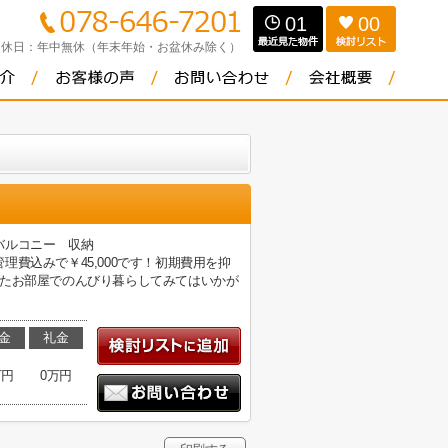
01
00
定休日：
年中無休（年末年始・お盆休み除く）
バルコニー 収納
費込みで￥45,000です！初期費用を抑
れたお部屋でのんびり暮らしてみてはいかが
金
礼金
万円
0万円