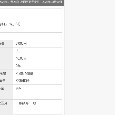
26年07月26日 次回更新予定日：2026年08月09日
寺前」 停歩3分
益費
3,000円
引
-/ -
40.00㎡
間
2年
/階建
-/ 2階/ 5階建
能日
空家/即時
料金
有/-
-
貸区分
一般媒介/一般
社
-