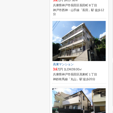
3.6
万円 1K/17.00㎡
兵庫県神戸市長田区長田町８丁目
神戸市西神・山手線「長田」駅 徒歩12
分
高東マンション
3.6
万円 1LDK/39.00㎡
兵庫県神戸市長田区高東町１丁目
神鉄有馬線「丸山」駅 徒歩20分