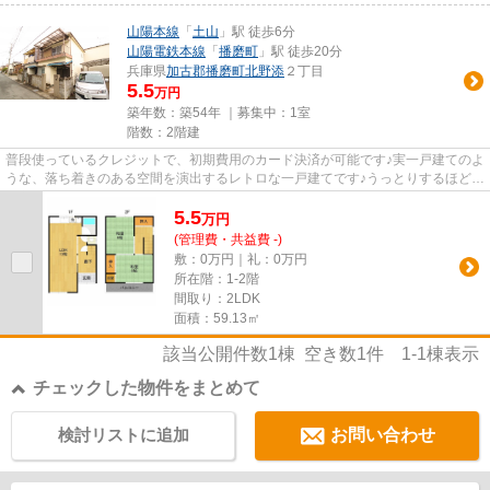
山陽本線
「
土山
」駅 徒歩6分
山陽電鉄本線
「
播磨町
」駅 徒歩20分
兵庫県
加古郡播磨町
北野添
２丁目
5.5
万円
築年数：築54年 ｜募集中：
1室
階数：2階建
普段使っているクレジットで、初期費用のカード決済が可能です♪実一戸建てのよ
うな、落ち着きのある空間を演出するレトロな一戸建てです♪うっとりするほど眺
望良好で素敵な一戸建ては...
5.5
万
円
(管理費・共益費 -)
敷：0万円｜礼：0万円
所在階：1-2階
間取り：2LDK
面積：59.13㎡
該当公開件数
1
棟 空き数
1
件
1-1
棟表示
チェックした物件をまとめて
検討リストに追加
お問い合わせ