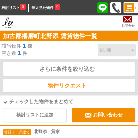
0
0
検討リスト
最近見た物件
お問合せ
加古郡播磨町北野添 賃貸物件一覧
1
該当物件
棟
1
空き数
件
さらに条件を絞り込む
物件リクエスト
チェックした物件をまとめて
検討リストに追加
お問い合わせ
北野添 貸家
賃貸｜一戸建て