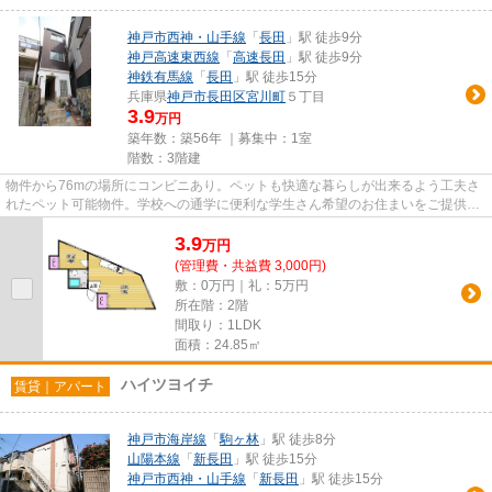
神戸市西神・山手線
「
長田
」駅 徒歩9分
神戸高速東西線
「
高速長田
」駅 徒歩9分
神鉄有馬線
「
長田
」駅 徒歩15分
兵庫県
神戸市長田区
宮川町
５丁目
3.9
万円
築年数：築56年 ｜募集中：
1室
階数：3階建
物件から76mの場所にコンビニあり。ペットも快適な暮らしが出来るよう工夫さ
れたペット可能物件。学校への通学に便利な学生さん希望のお住まいをご提供し
ます。毎日の生活が楽しくなる...
3.9
万
円
(管理費・共益費 3,000円)
敷：0万円｜礼：5万円
所在階：2階
間取り：1LDK
面積：24.85㎡
ハイツヨイチ
賃貸｜アパート
神戸市海岸線
「
駒ヶ林
」駅 徒歩8分
山陽本線
「
新長田
」駅 徒歩15分
神戸市西神・山手線
「
新長田
」駅 徒歩15分