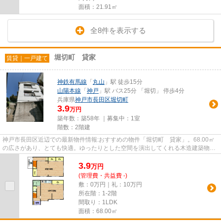
面積：21.91㎡
全8件を表示する
堀切町 貸家
賃貸｜一戸建て
神鉄有馬線
「
丸山
」駅 徒歩15分
山陽本線
「
神戸
」駅 バス25分 「堀切」 停歩4分
兵庫県
神戸市長田区
堀切町
3.9
万円
築年数：築58年 ｜募集中：
1室
階数：2階建
神戸市長田区近辺での最新物件情報:おすすめの物件「堀切町 貸家」。68.00㎡
の広さがあり、とても快適。ゆったりとした空間を演出してくれる木造建築物
件。一戸建ての物件なら、集合...
3.9
万
円
(管理費・共益費 -)
敷：0万円｜礼：10万円
所在階：1-2階
間取り：1LDK
面積：68.00㎡