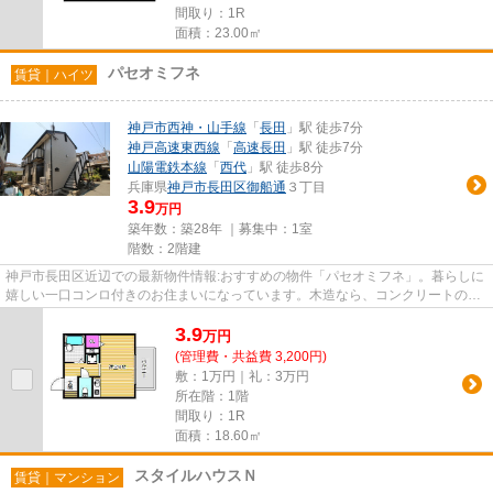
間取り：1R
面積：23.00㎡
パセオミフネ
賃貸｜ハイツ
神戸市西神・山手線
「
長田
」駅 徒歩7分
神戸高速東西線
「
高速長田
」駅 徒歩7分
山陽電鉄本線
「
西代
」駅 徒歩8分
兵庫県
神戸市長田区
御船通
３丁目
3.9
万円
築年数：築28年 ｜募集中：
1室
階数：2階建
神戸市長田区近辺での最新物件情報:おすすめの物件「パセオミフネ」。暮らしに
嬉しい一口コンロ付きのお住まいになっています。木造なら、コンクリートの建
物よりもお値段を抑えられま...
3.9
万
円
(管理費・共益費 3,200円)
敷：1万円｜礼：3万円
所在階：1階
間取り：1R
面積：18.60㎡
スタイルハウスＮ
賃貸｜マンション