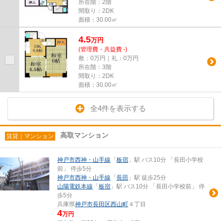
所在階：2階
間取り：2DK
面積：30.00㎡
4.5
万
円
(管理費・共益費 -)
敷：0万円｜礼：0万円
所在階：3階
間取り：2DK
面積：30.00㎡
全4件を表示する
高取マンション
賃貸｜マンション
神戸市西神・山手線
「
板宿
」駅 バス10分 「長田小学校
前」 停歩5分
神戸市西神・山手線
「
長田
」駅 徒歩25分
山陽電鉄本線
「
板宿
」駅 バス10分 「長田小学校前」 停
歩5分
兵庫県
神戸市長田区
西山町
４丁目
4
万円