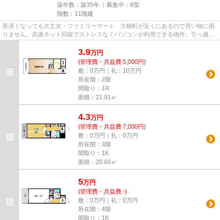
築年数：築35年 ｜募集中：
8室
階数：11階建
夜遅くなっても大丈夫・ファミリーマート 大橋町が近くにあるので買い物に困
りません。高速ネット回線でストレスなくパソコンが利用できる物件。引っ越し
費用も抑えることの出来る、...
3.9
万
円
(管理費・共益費 5,000円)
敷：0万円｜礼：10万円
所在階：2階
間取り：1R
面積：21.91㎡
4.3
万
円
(管理費・共益費 7,000円)
敷：0万円｜礼：0万円
所在階：3階
間取り：1K
面積：20.60㎡
5
万
円
(管理費・共益費 -)
敷：0万円｜礼：0万円
所在階：4階
間取り：1K