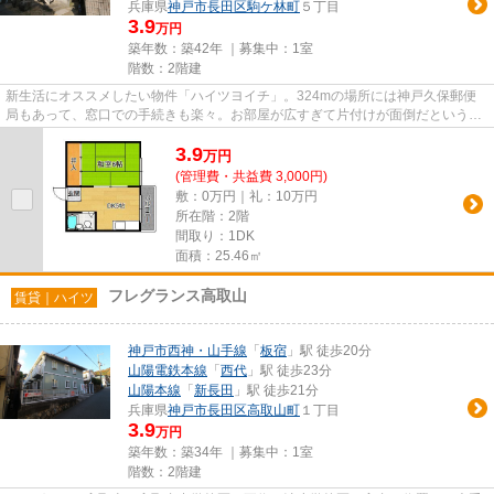
兵庫県
神戸市長田区
駒ケ林町
５丁目
3.9
万円
築年数：築42年 ｜募集中：
1室
階数：2階建
新生活にオススメしたい物件「ハイツヨイチ」。324mの場所には神戸久保郵便
局もあって、窓口での手続きも楽々。お部屋が広すぎて片付けが面倒だという方
には1DKがオススメ。駅から徒歩...
3.9
万
円
(管理費・共益費 3,000円)
敷：0万円｜礼：10万円
所在階：2階
間取り：1DK
面積：25.46㎡
フレグランス高取山
賃貸｜ハイツ
神戸市西神・山手線
「
板宿
」駅 徒歩20分
山陽電鉄本線
「
西代
」駅 徒歩23分
山陽本線
「
新長田
」駅 徒歩21分
兵庫県
神戸市長田区
高取山町
１丁目
3.9
万円
築年数：築34年 ｜募集中：
1室
階数：2階建