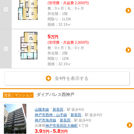
(管理費・共益費 2,000円)
敷：0ヶ月｜礼：0ヶ月
所在階：1階
間取り：1LDK
面積：32.19㎡
5
万
円
(管理費・共益費 2,000円)
敷：0ヶ月｜礼：0ヶ月
所在階：2階
間取り：1DK
面積：32.19㎡
全4件を表示する
ダイアパレス西神戸
賃貸｜マンション
山陽本線
「
新長田
」駅 徒歩4分
神戸市西神・山手線
「
新長田
」駅 徒歩4分
神戸市海岸線
「
新長田
」駅 徒歩4分
兵庫県
神戸市長田区
大橋町
４丁目
3.9
5.8
万円～
万円