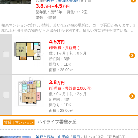
兵庫県
神戸市長田区
長田町
８丁目
3.8
4.5
万円～
万円
築年数：築52年 ｜募集中：
2室
階数：4階建
輪泉マンションの詳しい情報。歩いて224mの場所に、コープ長田があります。3
駅以上利用可能の物件ならお出かけも便利です。幅広い方に好評を得ている、レ
トロな雰囲気が魅力のマンショ...
4.5
万
円
(管理費・共益費 -)
敷：1ヶ月｜礼：0ヶ月
所在階：3階
間取り：1DK
面積：28.00㎡
3.8
万
円
(管理費・共益費 2,000円)
敷：0ヶ月｜礼：2ヶ月
所在階：4階
間取り：1DK
面積：28.00㎡
ハイライフ雲雀ヶ丘
賃貸｜マンション
神戸市西神・山手線
「
長田
」駅 バス13分 「萩乃町3丁