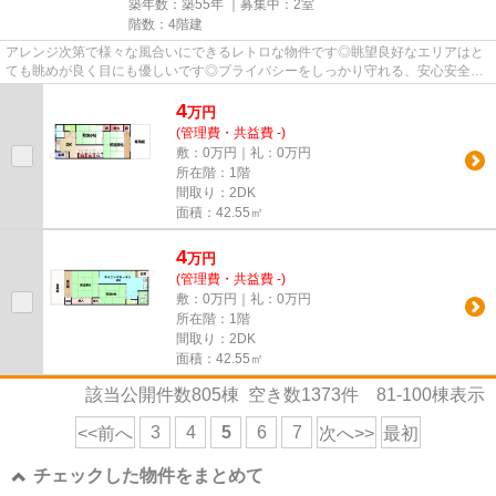
築年数：築55年 ｜募集中：
2室
階数：4階建
アレンジ次第で様々な風合いにできるレトロな物件です◎眺望良好なエリアはと
ても眺めが良く目にも優しいです◎プライバシーをしっかり守れる、安心安全な
マンションです◎支払いの手間い...
4
万
円
(管理費・共益費 -)
敷：0万円｜礼：0万円
所在階：1階
間取り：2DK
面積：42.55㎡
4
万
円
(管理費・共益費 -)
敷：0万円｜礼：0万円
所在階：1階
間取り：2DK
面積：42.55㎡
該当公開件数
805
棟 空き数
1373
件
81-100
棟表示
3
4
5
6
7
<<前へ
次へ>>
最初
チェックした物件をまとめて