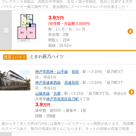
フレグランス高取山 高取台中学校区、五位ノ池小学校区、高台に位置する大手
ハウスメーカー施工物件です。徒歩圏内にスーパーのマルハチが出来ました！
3.9
万
円
(管理費・共益費 3,000円)
敷：1ヶ月｜礼：1ヶ月
所在階：2階
間取り：2DK
面積：35.03㎡
ときわ萩乃ハイツ
賃貸｜ハイツ
神戸市西神・山手線
「
長田
」駅 バス10分 「萩乃町3丁
目」 停歩1分
神戸高速東西線
「
高速長田
」駅 バス10分 「萩乃町3丁
目」 停歩1分
山陽本線
「
兵庫
」駅 バス15分 「萩乃町3丁目」 停歩1分
兵庫県
神戸市長田区
萩乃町
３丁目
3.9
万円
築年数：築45年 ｜募集中：
1室
階数：2階建
家からすぐ近くの所(472m)には適寿リハビリテーション病院があります。洗濯機
のスペースあり、毎日の洗濯が楽ちんになります。ネットの回線が高速で快適に
パソコンが使えて生活しやす...