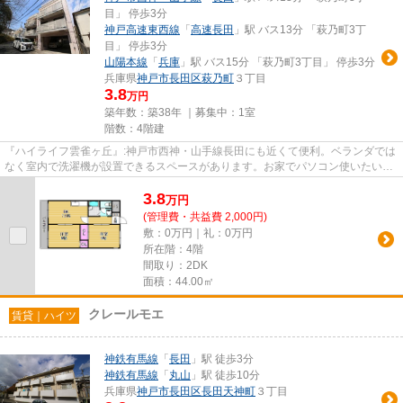
目」 停歩3分
神戸高速東西線
「
高速長田
」駅 バス13分 「萩乃町3丁
目」 停歩3分
山陽本線
「
兵庫
」駅 バス15分 「萩乃町3丁目」 停歩3分
兵庫県
神戸市長田区
萩乃町
３丁目
3.8
万円
築年数：築38年 ｜募集中：
1室
階数：4階建
『ハイライフ雲雀ヶ丘』:神戸市西神・山手線長田にも近くて便利。ベランダでは
なく室内で洗濯機が設置できるスペースがあります。お家でパソコン使いたい方
にオススメ、ネット回線工事...
3.8
万
円
(管理費・共益費 2,000円)
敷：0万円｜礼：0万円
所在階：4階
間取り：2DK
面積：44.00㎡
クレールモエ
賃貸｜ハイツ
神鉄有馬線
「
長田
」駅 徒歩3分
神鉄有馬線
「
丸山
」駅 徒歩10分
兵庫県
神戸市長田区
長田天神町
３丁目