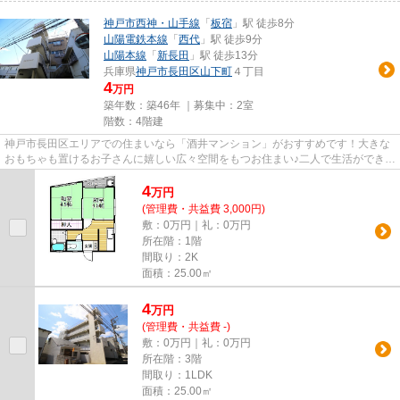
神戸市西神・山手線
「
板宿
」駅 徒歩8分
山陽電鉄本線
「
西代
」駅 徒歩9分
山陽本線
「
新長田
」駅 徒歩13分
兵庫県
神戸市長田区
山下町
４丁目
4
万円
築年数：築46年 ｜募集中：
2室
階数：4階建
神戸市長田区エリアでの住まいなら「酒井マンション」がおすすめです！大きな
おもちゃも置けるお子さんに嬉しい広々空間をもつお住まい♪二人で生活ができる
お住まい、友達、カップル、...
4
万
円
(管理費・共益費 3,000円)
敷：0万円｜礼：0万円
所在階：1階
間取り：2K
面積：25.00㎡
4
万
円
(管理費・共益費 -)
敷：0万円｜礼：0万円
所在階：3階
間取り：1LDK
面積：25.00㎡