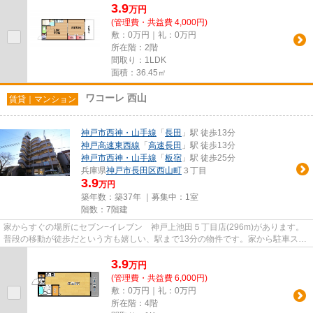
3.9
万
円
(管理費・共益費 4,000円)
敷：0万円｜礼：0万円
所在階：2階
間取り：1LDK
面積：36.45㎡
ワコーレ 西山
賃貸｜マンション
神戸市西神・山手線
「
長田
」駅 徒歩13分
神戸高速東西線
「
高速長田
」駅 徒歩13分
神戸市西神・山手線
「
板宿
」駅 徒歩25分
兵庫県
神戸市長田区
西山町
３丁目
3.9
万円
築年数：築37年 ｜募集中：
1室
階数：7階建
家からすぐの場所にセブン−イレブン 神戸上池田５丁目店(296m)があります。
普段の移動が徒歩だという方も嬉しい、駅まで13分の物件です。家から駐車スペ
ースまでの距離は約100mになり...
3.9
万
円
(管理費・共益費 6,000円)
敷：0万円｜礼：0万円
所在階：4階