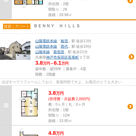
所在階：2階
間取り：2K
面積：28.98㎡
ＢＥＮＮＹ ＨＩＬＬＳ
賃貸｜アパート
山陽電鉄本線
「
板宿
」駅 徒歩13分
山陽電鉄本線
「
西代
」駅 徒歩19分
山陽本線
「
新長田
」駅 徒歩21分
兵庫県
神戸市長田区
長尾町
２丁目
3.8
6.1
万円～
万円
築年数：築59年 ｜募集中：
4室
階数：2階建
ほぼすべてリフォームしており、新築同然ですよ。お風呂がとても大きい
3.8
万
円
(管理費・共益費 2,000円)
敷：0ヶ月｜礼：0ヶ月
所在階：1階
間取り：1DK
面積：33.95㎡
4.8
万
円