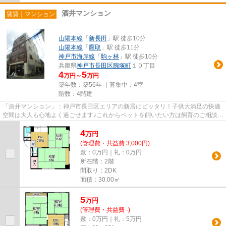
酒井マンション
賃貸｜マンション
山陽本線
「
新長田
」駅 徒歩10分
山陽本線
「
鷹取
」駅 徒歩11分
神戸市海岸線
「
駒ヶ林
」駅 徒歩10分
兵庫県
神戸市長田区
腕塚町
１０丁目
4
5
万円～
万円
築年数：築56年 ｜募集中：
4室
階数：4階建
「酒井マンション」：神戸市長田区エリアの新居にピッタリ！子供大満足の快適
空間は大人も心地よく過ごせます♪これからペットを飼いたい方は飼育のご相談を
事前にお願いします☆室内に...
4
万
円
(管理費・共益費 3,000円)
敷：0万円｜礼：0万円
所在階：2階
間取り：2DK
面積：30.00㎡
5
万
円
(管理費・共益費 -)
敷：0万円｜礼：5万円