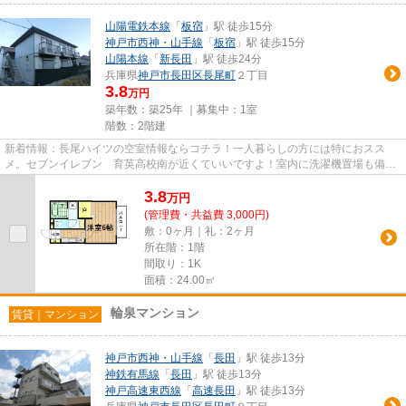
山陽電鉄本線
「
板宿
」駅 徒歩15分
神戸市西神・山手線
「
板宿
」駅 徒歩15分
山陽本線
「
新長田
」駅 徒歩24分
兵庫県
神戸市長田区
長尾町
２丁目
3.8
万円
築年数：築25年 ｜募集中：
1室
階数：2階建
新着情報：長尾ハイツの空室情報ならコチラ！一人暮らしの方には特におスス
メ。セブンイレブン 育英高校南が近くていいですよ！室内に洗濯機置場も備え
ています♪楽しい一人暮らしがお...
3.8
万
円
(管理費・共益費 3,000円)
敷：0ヶ月｜礼：2ヶ月
所在階：1階
間取り：1K
面積：24.00㎡
輪泉マンション
賃貸｜マンション
神戸市西神・山手線
「
長田
」駅 徒歩13分
神鉄有馬線
「
長田
」駅 徒歩13分
神戸高速東西線
「
高速長田
」駅 徒歩13分