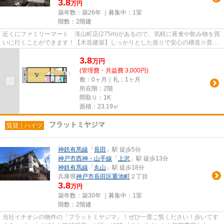
3.8
万円
築年数：築26年 ｜募集中：
1室
階数：2階建
近くにファミリーマート 滝山町店(275m)があるので、気軽に夜食や飲み物を買
いに行くことができます！【木造建築】しっかりとした造りで安心の構造☆普段
使っているクレジットで、初期...
3.8
万
円
(管理費・共益費 3,000円)
敷：0ヶ月｜礼：1ヶ月
所在階：2階
間取り：1K
面積：23.19㎡
フラットミヤジマ
賃貸｜ハイツ
神鉄有馬線
「
長田
」駅 徒歩5分
神戸市西神・山手線
「
上沢
」駅 徒歩13分
神鉄有馬線
「
丸山
」駅 徒歩18分
兵庫県
神戸市長田区
重池町
２丁目
3.8
万円
築年数：築30年 ｜募集中：
1室
階数：2階建
当社イチオシの物件の「フラットミヤジマ」！ぜひ一度ご覧ください！歩いてす