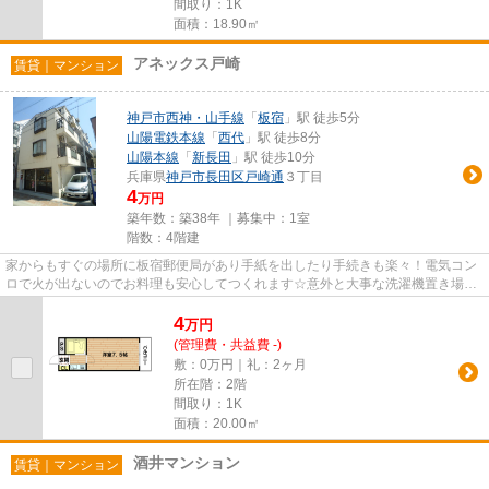
間取り：1K
面積：18.90㎡
アネックス戸崎
賃貸｜マンション
神戸市西神・山手線
「
板宿
」駅 徒歩5分
山陽電鉄本線
「
西代
」駅 徒歩8分
山陽本線
「
新長田
」駅 徒歩10分
兵庫県
神戸市長田区
戸崎通
３丁目
4
万円
築年数：築38年 ｜募集中：
1室
階数：4階建
家からもすぐの場所に板宿郵便局があり手紙を出したり手続きも楽々！電気コン
ロで火が出ないのでお料理も安心してつくれます☆意外と大事な洗濯機置き場、
洗濯しやすいように設置しまし...
4
万
円
(管理費・共益費 -)
敷：0万円｜礼：2ヶ月
所在階：2階
間取り：1K
面積：20.00㎡
酒井マンション
賃貸｜マンション