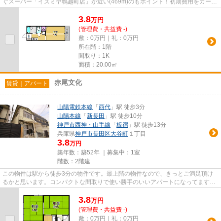
ぐスーパー「イズミヤ鵯越町店」が近い(469m)のもポイント！初期費用をカード
で支払うと、ポイントが貯ま...
3.8
万
円
(管理費・共益費 -)
敷：0万円｜礼：0万円
所在階：1階
間取り：1K
面積：20.00㎡
赤尾文化
賃貸｜アパート
山陽電鉄本線
「
西代
」駅 徒歩3分
山陽本線
「
新長田
」駅 徒歩10分
神戸市西神・山手線
「
板宿
」駅 徒歩13分
兵庫県
神戸市長田区
大谷町
１丁目
3.8
万円
築年数：築52年 ｜募集中：
1室
階数：2階建
この物件は駅から徒歩3分の物件です。最上階の物件なので、きっとご満足頂け
るかと思います。コンパクトな間取りで使い勝手のいいアパートになってます。
行き先に応じて駅を選べる2駅...
3.8
万
円
(管理費・共益費 -)
敷：0万円｜礼：0万円