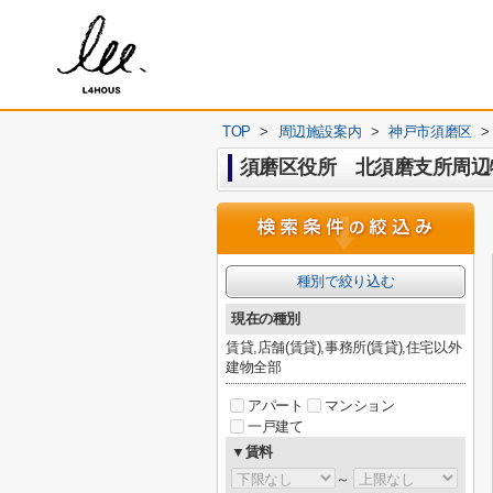
TOP
>
周辺施設案内
>
神戸市須磨区
>
須磨区役所 北須磨支所周辺
種別で絞り込む
現在の種別
賃貸,店舗(賃貸),事務所(賃貸),住宅以外
建物全部
アパート
マンション
一戸建て
▼賃料
～