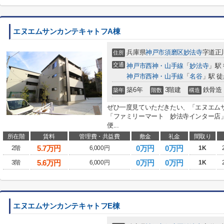
エヌエムサンカンテキャトフA棟
兵庫県
神戸市須磨区
妙法寺
字道正
住所
交通
神戸市西神・山手線
「
妙法寺
」駅
神戸市西神・山手線
「
名谷
」駅 徒
築6年
3階建
鉄骨造
築年
階数
構造
ぜひ一度見ていただきたい、「エヌエム
「ファミリーマート 妙法寺インター店」(
便...
所在階
賃料
管理費・共益費
敷金
礼金
間取り
5.7
万円
0万円
0万円
2階
6,000円
1K
5.6
万円
0万円
0万円
3階
6,000円
1K
エヌエムサンカンテキャトフE棟