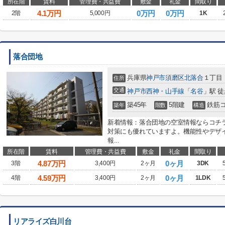
所在階
賃料
管理費・共益費
敷金
礼金
間取り
4.1
万円
0万円
0万円
2階
5,000円
1K
落合団地
兵庫県
神戸市須磨区
北落合
１丁目
住所
交通
神戸市西神・山手線
「
名谷
」駅 徒
築45年
5階建
鉄筋
築年
階数
構造
新着情報：落合団地の空室情報ならコチ
対策にも優れていますよ。機能性やデザ
報...
所在階
賃料
管理費・共益費
敷金
礼金
間取り
4.87
万円
0ヶ月
3階
3,400円
2ヶ月
3DK
4.59
万円
0ヶ月
4階
3,400円
2ヶ月
1LDK
リアライズ白川台