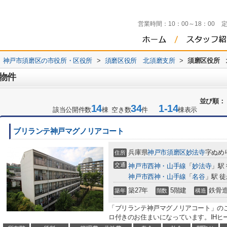
営業時間：
10：00～18：00
神戸市須磨区の市役所・区役所
>
須磨区役所 北須磨支所
>
須磨区役所 
物件
並び順：
14
34
1-14
該当公開件数
棟 空き数
件
棟表示
ブリランテ神戸マグノリアコート
兵庫県
神戸市須磨区
妙法寺
字ぬめ
住所
交通
神戸市西神・山手線
「
妙法寺
」駅
神戸市西神・山手線
「
名谷
」駅 徒
築27年
5階建
鉄骨
築年
階数
構造
「ブリランテ神戸マグノリアコート」の
ロ付きのお住まいになっています。IHヒー