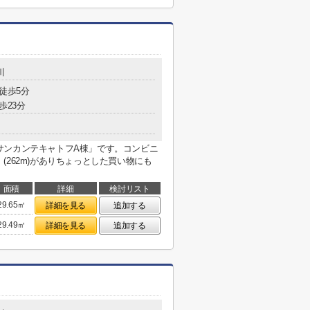
川
 徒歩5分
歩23分
サンカンテキャトフA棟」です。コンビニ
262m)がありちょっとした買い物にも
面積
詳細
検討リスト
29.65㎡
詳細を見る
追加する
29.49㎡
詳細を見る
追加する