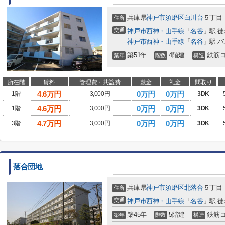
兵庫県
神戸市須磨区
白川台
５丁目
住所
交通
神戸市西神・山手線
「
名谷
」駅 徒
神戸市西神・山手線
「
名谷
」駅 バ
築51年
4階建
鉄筋
築年
階数
構造
所在階
賃料
管理費・共益費
敷金
礼金
間取り
4.6
万円
0万円
0万円
1階
3,000円
3DK
4.6
万円
0万円
0万円
1階
3,000円
3DK
4.7
万円
0万円
0万円
3階
3,000円
3DK
落合団地
兵庫県
神戸市須磨区
北落合
５丁目
住所
交通
神戸市西神・山手線
「
名谷
」駅 徒
築45年
5階建
鉄筋
築年
階数
構造