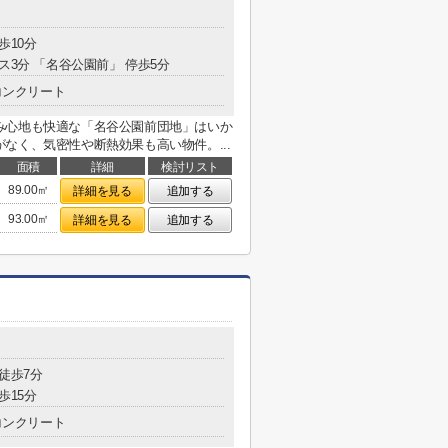
歩10分
ス3分 「名谷公園前」 停歩5分
コンクリート
み心地も快適な「名谷公園前団地」はいか
なく、気密性や断熱効果も高い物件。...
面積
詳細
検討リスト
89.00㎡
詳細を見る
追加する
93.00㎡
詳細を見る
追加する
 徒歩7分
歩15分
コンクリート