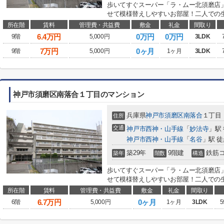
歩いてすぐスーパー「ラ・ムー北須磨店
せて模様替えしやすいお部屋！二人での生
所在階
賃料
管理費・共益費
敷金
礼金
間取り
6.4
万円
0万円
0万円
9階
5,000円
3LDK
7
万円
0ヶ月
9階
5,000円
1ヶ月
3LDK
神戸市須磨区南落合１丁目のマンション
兵庫県
神戸市須磨区
南落合
１丁目
住所
交通
神戸市西神・山手線
「
妙法寺
」駅
神戸市西神・山手線
「
名谷
」駅 徒
築29年
9階建
鉄筋
築年
階数
構造
歩いてすぐスーパー「ラ・ムー北須磨店
せて模様替えしやすいお部屋！二人での生
所在階
賃料
管理費・共益費
敷金
礼金
間取り
6.7
万円
0ヶ月
6階
5,000円
1ヶ月
3LDK
5