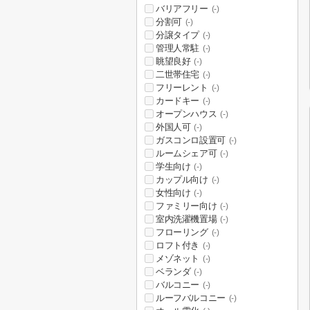
バリアフリー
(-)
分割可
(-)
分譲タイプ
(-)
管理人常駐
(-)
眺望良好
(-)
二世帯住宅
(-)
フリーレント
(-)
カードキー
(-)
オープンハウス
(-)
外国人可
(-)
ガスコンロ設置可
(-)
ルームシェア可
(-)
学生向け
(-)
カップル向け
(-)
女性向け
(-)
ファミリー向け
(-)
室内洗濯機置場
(-)
フローリング
(-)
ロフト付き
(-)
メゾネット
(-)
ベランダ
(-)
バルコニー
(-)
ルーフバルコニー
(-)