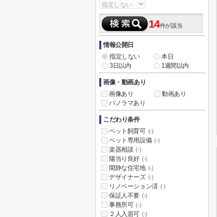
14
件が該当
情報公開日
指定しない
本日
3日以内
1週間以内
画像・動画あり
画像あり
動画あり
パノラマあり
こだわり条件
ペット飼育可
(-)
ペット専用設備
(-)
楽器相談
(-)
陽当り良好
(-)
閑静な住宅地
(-)
デザイナーズ
(-)
リノベーション済
(-)
保証人不要
(-)
事務所可
(-)
２人入居可
(-)