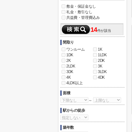
敷金・保証金なし
礼金・敷引なし
共益費・管理費込み
14
件が該当
間取り
ワンルーム
1K
1DK
1LDK
2K
2DK
2LDK
3K
3DK
3LDK
4K
4DK
4LDK以上
面積
～
駅からの徒歩
築年数