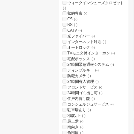
ウォークインシューズクロゼット
(-)
収納豊富
(-)
CS
(-)
BS
(-)
CATV
(-)
光ファイバー
(-)
インターネット対応
(-)
オートロック
(-)
TVモニタ付インターホン
(-)
宅配ボックス
(-)
24時間緊急通報システム
(-)
ディンプルキー
(-)
防犯カメラ
(-)
24時間有人管理
(-)
フロントサービス
(-)
24時間ゴミ出し可
(-)
住戸内覧可能
(-)
コンシェルジュサービス
(-)
駐車場あり
(-)
2階以上
(-)
最上階
(-)
南向き
(-)
角部屋
(-)