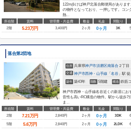
122m歩けば神戸北落合郵便局があります
の物件となっており、一押しです。コン
熱...
所在階
賃料
管理費・共益費
敷金
礼金
間取り
5.23
万円
0ヶ月
2階
3,400円
2ヶ月
3K
落合第2団地
兵庫県
神戸市須磨区
南落合
２丁目
住所
交通
神戸市西神・山手線
「
名谷
」駅 徒
築43年
5階建
鉄筋
築年
階数
構造
神戸市西神・山手線名谷近くの新居にお
音性も高いRC構造の物件。駅から徒歩7
ま...
所在階
賃料
管理費・共益費
敷金
礼金
間取り
7.21
万円
0ヶ月
2階
2,840円
2ヶ月
3DK
5.6
万円
0ヶ月
5階
2,840円
2ヶ月
2LDK