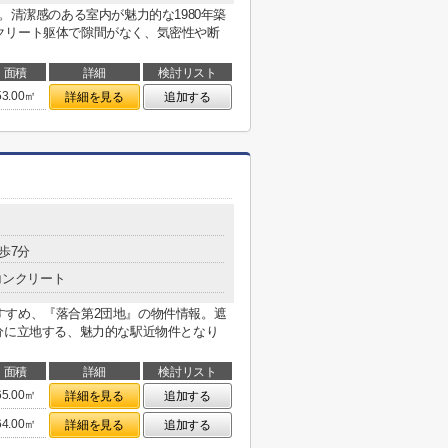
。清潔感のある室内が魅力的な1980年築
クリート躯体で隙間がなく、気密性や断
面積
詳細
検討リスト
53.00㎡
詳細を見る
追加する
歩7分
コンクリート
すすめ、『落合第2団地』の物件情報。遮
分に立地する、魅力的な駅近物件となり
面積
詳細
検討リスト
65.00㎡
詳細を見る
追加する
64.00㎡
詳細を見る
追加する