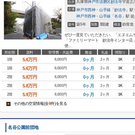
兵庫県
神戸市須磨区
妙法寺
字道正
住所
交通
神戸市西神・山手線
「
妙法寺
」駅
神戸市西神・山手線
「
名谷
」駅 徒
築5年
3階建
鉄骨造
築年
階数
構造
ぜひ一度見ていただきたい、「エヌエム
「ファミリーマート 妙法寺インター店」(
便...
所在階
賃料
管理費・共益費
敷金
礼金
間取り
5.6
万円
0ヶ月
1階
6,000円
2ヶ月
1K
2
5.6
万円
0ヶ月
1階
6,000円
2ヶ月
1K
2
5.8
万円
0ヶ月
2階
6,000円
2ヶ月
1K
2
5.8
万円
0ヶ月
2階
6,000円
2ヶ月
1K
2
5.9
万円
0ヶ月
2階
6,000円
2ヶ月
1K
2
その他の空室情報(全
8
件)を見る
+
名谷公園前団地