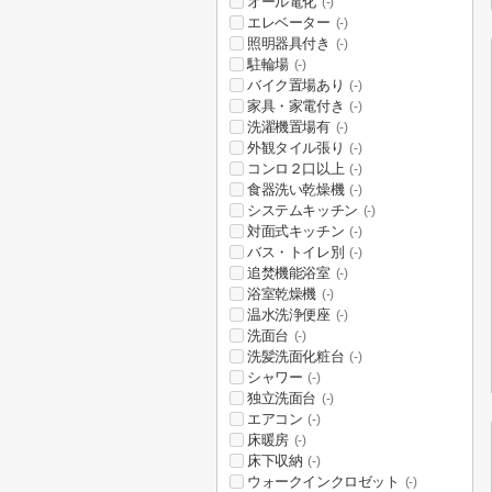
オール電化
(-)
エレベーター
(-)
照明器具付き
(-)
駐輪場
(-)
バイク置場あり
(-)
家具・家電付き
(-)
洗濯機置場有
(-)
外観タイル張り
(-)
コンロ２口以上
(-)
食器洗い乾燥機
(-)
システムキッチン
(-)
対面式キッチン
(-)
バス・トイレ別
(-)
追焚機能浴室
(-)
浴室乾燥機
(-)
温水洗浄便座
(-)
洗面台
(-)
洗髪洗面化粧台
(-)
シャワー
(-)
独立洗面台
(-)
エアコン
(-)
床暖房
(-)
床下収納
(-)
ウォークインクロゼット
(-)