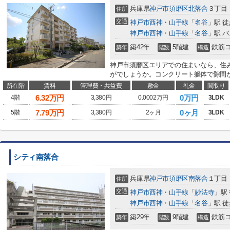
兵庫県
神戸市須磨区
北落合
３丁目
住所
交通
神戸市西神・山手線
「
名谷
」駅 徒
神戸市西神・山手線
「
名谷
」駅 バ
築42年
5階建
鉄筋
築年
階数
構造
神戸市須磨区エリアでの住まいなら、住
がでしょうか。コンクリート躯体で隙間が
所在階
賃料
管理費・共益費
敷金
礼金
間取り
6.32
万円
0万円
4階
3,380円
0.0002万円
3LDK
7.79
万円
0ヶ月
5階
3,380円
2ヶ月
3LDK
シティ南落合
兵庫県
神戸市須磨区
南落合
１丁目
住所
交通
神戸市西神・山手線
「
妙法寺
」駅
神戸市西神・山手線
「
名谷
」駅 徒
築29年
9階建
鉄筋
築年
階数
構造