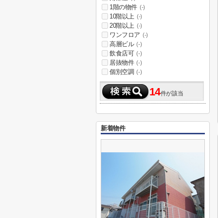
1階の物件
(-)
10階以上
(-)
20階以上
(-)
ワンフロア
(-)
高層ビル
(-)
飲食店可
(-)
居抜物件
(-)
個別空調
(-)
14
件が該当
新着物件