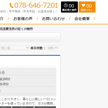
00
00
定休日：
年中無休（年末年始・お盆休み除く）
北須磨支所の近くの物件
表示件数：
り石
 徒歩8分
歩20分
造
ここがイチオシ。暮らしに嬉しい一口コン
ターを使っていますので、ガスが燃焼...