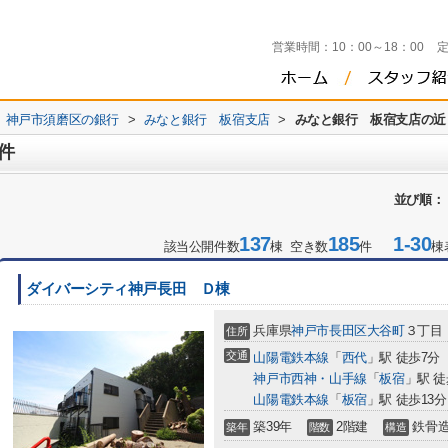
営業時間：
10：00～18：00
神戸市須磨区の銀行
>
みなと銀行 板宿支店
>
みなと銀行 板宿支店の近
件
並び順：
137
185
1-30
該当公開件数
棟 空き数
件
棟
ダイバーシティ神戸長田 Ｄ棟
兵庫県
神戸市長田区
大谷町
３丁目
住所
交通
山陽電鉄本線
「
西代
」駅 徒歩7分
神戸市西神・山手線
「
板宿
」駅 徒
山陽電鉄本線
「
板宿
」駅 徒歩13分
築39年
2階建
鉄骨
築年
階数
構造