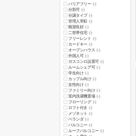
バリアフリー
(-)
分割可
(-)
分譲タイプ
(-)
管理人常駐
(-)
眺望良好
(-)
二世帯住宅
(-)
フリーレント
(-)
カードキー
(-)
オープンハウス
(-)
外国人可
(-)
ガスコンロ設置可
(-)
ルームシェア可
(-)
学生向け
(-)
カップル向け
(-)
女性向け
(-)
ファミリー向け
(-)
室内洗濯機置場
(-)
フローリング
(-)
ロフト付き
(-)
メゾネット
(-)
ベランダ
(-)
バルコニー
(-)
ルーフバルコニー
(-)