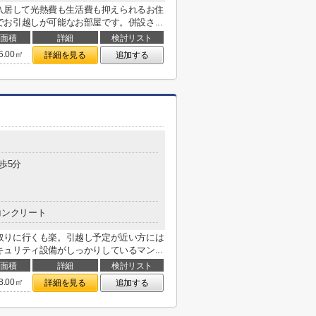
で入居して光熱費も生活費も抑えられるお住
お引越しが可能なお部屋です。併設さ...
面積
詳細
検討リスト
5.00㎡
詳細を見る
追加する
歩5分
コンクリート
取りに行くも楽。引越し予定が近い方には
ュリティ設備がしっかりしているマン...
面積
詳細
検討リスト
8.00㎡
詳細を見る
追加する