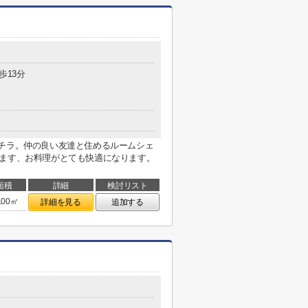
歩13分
コチラ。仲の良い友達と住めるルームシェ
います、お料理がとても快適になります。
面積
詳細
検討リスト
.00㎡
詳細を見る
追加する