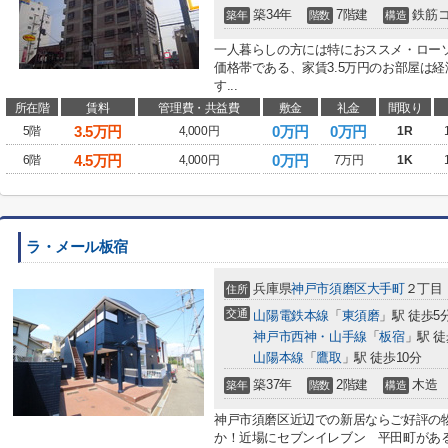
築34年
7階建
鉄筋
築年
階数
構造
一人暮らしの方には特におススメ・ロー
価格帯である、家賃3.5万円のお部屋は
す...
所在階
賃料
管理費・共益費
敷金
礼金
間取り
3.5
万円
0万円
0万円
5階
4,000円
1R
4.5
万円
0万円
6階
4,000円
7万円
1K
ラ・メール板宿
兵庫県
神戸市須磨区
大手町
２丁目
住所
交通
山陽電鉄本線
「
東須磨
」駅 徒歩5
神戸市西神・山手線
「
板宿
」駅 徒
山陽本線
「
鷹取
」駅 徒歩10分
築37年
2階建
木造
築年
階数
構造
神戸市須磨区近辺での新居ならご好評の
か！近場にセブンイレブン 平田町がある