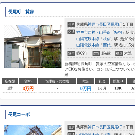
長尾町 貸家
兵庫県
神戸市長田区
長尾町
１丁目
住所
交通
神戸市西神・山手線
「
板宿
」駅 徒
山陽電鉄本線
「
板宿
」駅 徒歩13分
山陽電鉄本線
「
西代
」駅 徒歩15分
築69年
1階建
木造
築年
階数
構造
新着情報:長尾町 貸家の空室情報なら
アOKなお住まい。コンロが二つついて
経...
所在階
賃料
管理費・共益費
敷金
礼金
間取り
3
万円
0万円
1階
-
1ヶ月
1DK
32
長尾コーポ
兵庫県
神戸市長田区
長尾町
２丁目
住所
交通