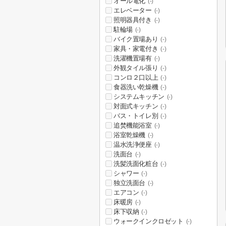
オール電化
(-)
エレベーター
(-)
照明器具付き
(-)
駐輪場
(-)
バイク置場あり
(-)
家具・家電付き
(-)
洗濯機置場有
(-)
外観タイル張り
(-)
コンロ２口以上
(-)
食器洗い乾燥機
(-)
システムキッチン
(-)
対面式キッチン
(-)
バス・トイレ別
(-)
追焚機能浴室
(-)
浴室乾燥機
(-)
温水洗浄便座
(-)
洗面台
(-)
洗髪洗面化粧台
(-)
シャワー
(-)
独立洗面台
(-)
エアコン
(-)
床暖房
(-)
床下収納
(-)
ウォークインクロゼット
(-)