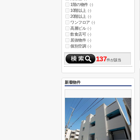
1階の物件
(-)
10階以上
(-)
20階以上
(-)
ワンフロア
(-)
高層ビル
(-)
飲食店可
(-)
居抜物件
(-)
個別空調
(-)
137
件が該当
新着物件