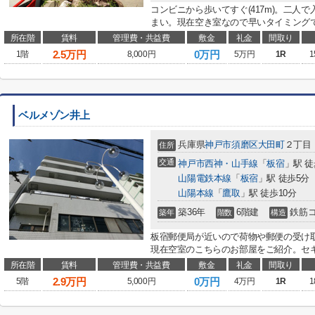
コンビニから歩いてすぐ(417m)。二人
まい。現在空き室なので早いタイミングで
所在階
賃料
管理費・共益費
敷金
礼金
間取り
2.5
万円
0万円
1階
8,000円
5万円
1R
1
ベルメゾン井上
兵庫県
神戸市須磨区
大田町
２丁目
住所
交通
神戸市西神・山手線
「
板宿
」駅 徒
山陽電鉄本線
「
板宿
」駅 徒歩5分
山陽本線
「
鷹取
」駅 徒歩10分
築36年
6階建
鉄筋
築年
階数
構造
板宿郵便局が近いので荷物や郵便の受け
現在空室のこちらのお部屋をご紹介。セキ
所在階
賃料
管理費・共益費
敷金
礼金
間取り
2.9
万円
0万円
5階
5,000円
4万円
1R
1