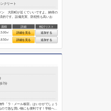
コンクリート
ソン 大田町が近くていいですよ。納得の
経済的です。設備充実、防犯性も高いお
面積
詳細
検討リスト
15.00㎡
詳細を見る
追加する
18.50㎡
詳細を見る
追加する
分
歩7分
物件「ラ・メール板宿」はいかがでしょう
ので急な買い物にも便利です！学校へ...