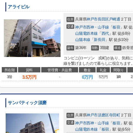
アライビル
兵庫県
神戸市長田区
戸崎通
２丁目
住所
交通
神戸市西神・山手線
「
板宿
」駅 徒
山陽電鉄本線
「
西代
」駅 徒歩8分
山陽本線
「
新長田
」駅 徒歩10分
築36年
3階建
鉄骨
築年
階数
構造
コンビニ(ローソン 戎町)があり、気軽
線を繋げましたので暮らしに役立ちます。
所在階
賃料
管理費・共益費
敷金
礼金
間取り
3.5
万円
0万円
3階
-
5万円
1R
2
サンパティック須磨
兵庫県
神戸市須磨区
寺田町
２丁目
住所
交通
神戸市西神・山手線
「
板宿
」駅 徒
山陽電鉄本線
「
板宿
」駅 徒歩5分