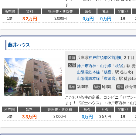
す...
所在階
賃料
管理費・共益費
敷金
礼金
間取り
3.2
万円
0万円
0万円
1階
3,000円
1R
藤井ハウス
兵庫県
神戸市須磨区
前池町
２丁目
住所
交通
神戸市西神・山手線
「
板宿
」駅 徒
山陽電鉄本線
「
板宿
」駅 徒歩4分
山陽電鉄本線
「
東須磨
」駅 徒歩1
築38年
5階建
鉄骨
築年
階数
構造
こだわり条件の定番。コンビニ「セブンイレ
ます！『富士ハウス』：神戸市西神・山手
所在階
賃料
管理費・共益費
敷金
礼金
間取り
3.3
万円
0万円
5階
3,000円
3.5万円
1R