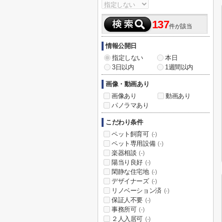
137
件が該当
情報公開日
指定しない
本日
3日以内
1週間以内
画像・動画あり
画像あり
動画あり
パノラマあり
こだわり条件
ペット飼育可
(-)
ペット専用設備
(-)
楽器相談
(-)
陽当り良好
(-)
閑静な住宅地
(-)
デザイナーズ
(-)
リノベーション済
(-)
保証人不要
(-)
事務所可
(-)
２人入居可
(-)