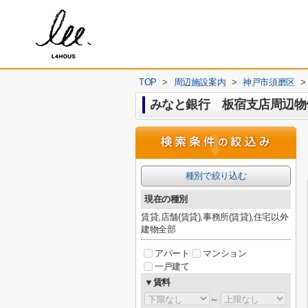
TOP
>
周辺施設案内
>
神戸市須磨区
>
みなと銀行 板宿支店周辺物
種別で絞り込む
現在の種別
賃貸,店舗(賃貸),事務所(賃貸),住宅以外
建物全部
アパート
マンション
一戸建て
▼賃料
～