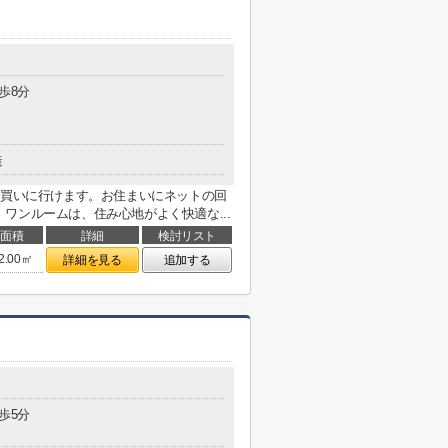
歩8分
造
に買いに行けます。お住まいにネットの回
ワンルームは、住み心地がよく快適な...
面積
詳細
検討リスト
2.00㎡
詳細を見る
追加する
歩5分