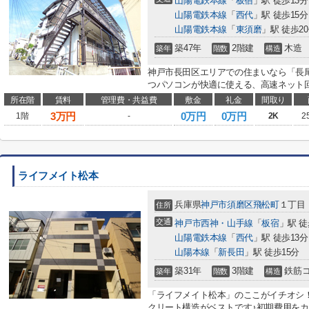
山陽電鉄本線
「
板宿
」駅 徒歩13分
山陽電鉄本線
「
西代
」駅 徒歩15分
山陽電鉄本線
「
東須磨
」駅 徒歩2
築47年
2階建
木造
築年
階数
構造
神戸市長田区エリアでの住まいなら「長
つパソコンが快適に使える、高速ネット回
所在階
賃料
管理費・共益費
敷金
礼金
間取り
3
万円
0万円
0万円
1階
-
2K
2
ライフメイト松本
兵庫県
神戸市須磨区
飛松町
１丁目
住所
交通
神戸市西神・山手線
「
板宿
」駅 徒
山陽電鉄本線
「
西代
」駅 徒歩13分
山陽本線
「
新長田
」駅 徒歩15分
築31年
3階建
鉄筋
築年
階数
構造
「ライフメイト松本」のここがイチオシ
クリート構造がベストです♪初期費用を