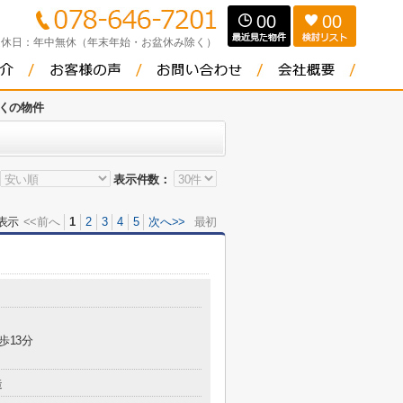
00
00
定休日：
年中無休（年末年始・お盆休み除く）
くの物件
表示件数：
表示
<<前へ
1
2
3
4
5
次へ>>
最初
歩13分
造