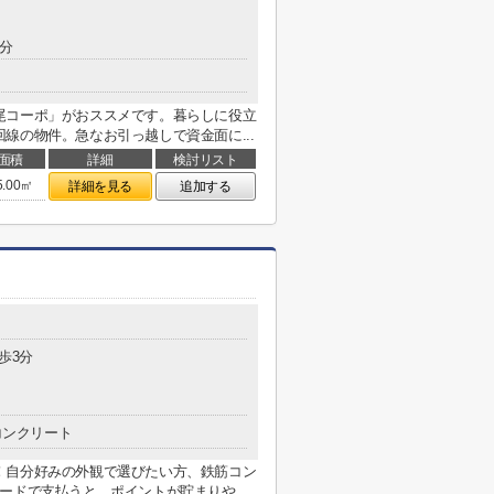
0分
尾コーポ」がおススメです。暮らしに役立
線の物件。急なお引っ越しで資金面に...
面積
詳細
検討リスト
5.00㎡
詳細を見る
追加する
歩3分
コンクリート
！自分好みの外観で選びたい方、鉄筋コン
カードで支払うと、ポイントが貯まりや