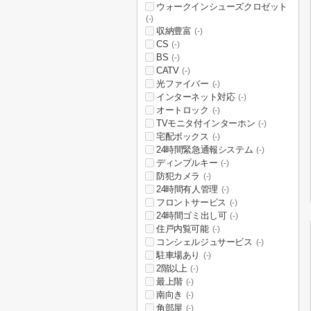
ウォークインシューズクロゼット
(-)
収納豊富
(-)
CS
(-)
BS
(-)
CATV
(-)
光ファイバー
(-)
インターネット対応
(-)
オートロック
(-)
TVモニタ付インターホン
(-)
宅配ボックス
(-)
24時間緊急通報システム
(-)
ディンプルキー
(-)
防犯カメラ
(-)
24時間有人管理
(-)
フロントサービス
(-)
24時間ゴミ出し可
(-)
住戸内覧可能
(-)
コンシェルジュサービス
(-)
駐車場あり
(-)
2階以上
(-)
最上階
(-)
南向き
(-)
角部屋
(-)