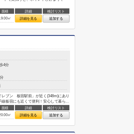
面積
詳細
検討リスト
19.00㎡
詳細を見る
追加する
歩4分
5分
造
ブン 板宿駅前」が近く(348m)にあり
線板宿にも近くて便利！安心して暮ら...
面積
詳細
検討リスト
20.00㎡
詳細を見る
追加する