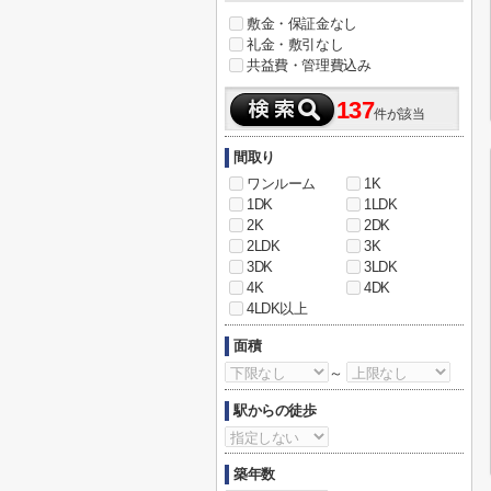
敷金・保証金なし
礼金・敷引なし
共益費・管理費込み
137
件が該当
間取り
ワンルーム
1K
1DK
1LDK
2K
2DK
2LDK
3K
3DK
3LDK
4K
4DK
4LDK以上
面積
～
駅からの徒歩
築年数