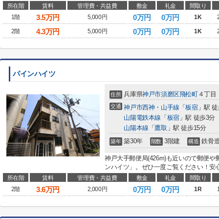
所在階
賃料
管理費・共益費
敷金
礼金
間取り
3.5
万円
0万円
0万円
1階
5,000円
1K
4.3
万円
0万円
0万円
2階
5,000円
1K
パインハイツ
兵庫県
神戸市須磨区
飛松町
４丁目
住所
交通
神戸市西神・山手線
「
板宿
」駅 徒
山陽電鉄本線
「
板宿
」駅 徒歩3分
山陽本線
「
鷹取
」駅 徒歩15分
築30年
3階建
鉄骨
築年
階数
構造
神戸大手郵便局(426m)も近いので郵便
ンハイツ」。ぜひ一度ご覧ください！安心
所在階
賃料
管理費・共益費
敷金
礼金
間取り
3.6
万円
0万円
0万円
2階
2,000円
1R