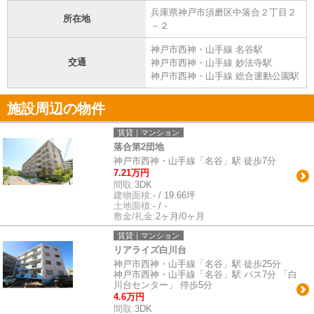
兵庫県神戸市須磨区中落合２丁目２
所在地
－２
神戸市西神・山手線 名谷駅
交通
神戸市西神・山手線 妙法寺駅
神戸市西神・山手線 総合運動公園駅
施設周辺の物件
賃貸｜マンション
落合第2団地
神戸市西神・山手線「名谷」駅 徒歩7分
7.21万円
間取:
3DK
建物面積:
- / 19.66坪
土地面積:
- / -
敷金/礼金:
2ヶ月/0ヶ月
賃貸｜マンション
リアライズ白川台
神戸市西神・山手線「名谷」駅 徒歩25分
神戸市西神・山手線「名谷」駅 バス7分 「白
川台センター」 停歩5分
4.6万円
間取:
3DK