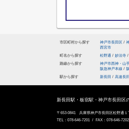
市区町村から探す
神戸市長田区
/
西宮市
町名から探す
松野通
/
妙法寺
/
路線から探す
神戸市西神・山
阪急神戸本線
/
駅から探す
新長田
/
高速長
新長田駅・板宿駅・神戸市長田区
〒653-0841 兵庫県神戸市長田区松野通
TEL：078-646-7201 / FAX：078-646-7202