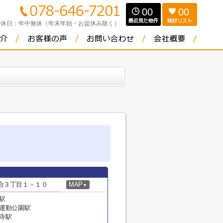
00
00
定休日：
年中無休（年末年始・お盆休み除く）
合３丁目１－１０
MAP
▼
駅
合運動公園駅
寺駅