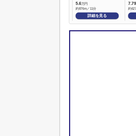
5.6
7.7
万円
約876m／11分
約62
詳細を見る