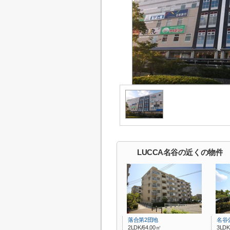
LUCCA名谷の近くの物件
落合第2団地
名谷
2LDK/64.00㎡
3LDK