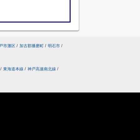
戸市灘区
/
加古郡播磨町
/
明石市
/
線
/
東海道本線
/
神戸高速南北線
/