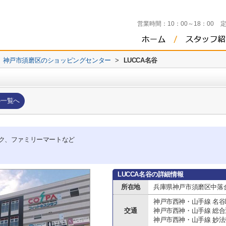
営業時間：
10：00～18：00
神戸市須磨区のショッピングセンター
>
LUCCA名谷
の一覧へ
ク、ファミリーマートなど
LUCCA名谷の詳細情報
所在地
兵庫県神戸市須磨区中落
神戸市西神・山手線 名谷
交通
神戸市西神・山手線 総
神戸市西神・山手線 妙法