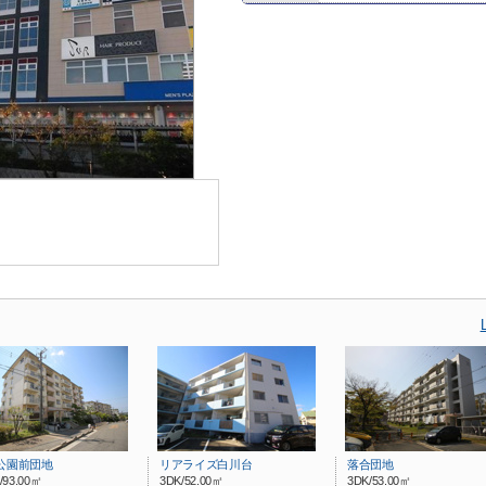
公園前団地
リアライズ白川台
落合団地
/93.00㎡
3DK/52.00㎡
3DK/53.00㎡