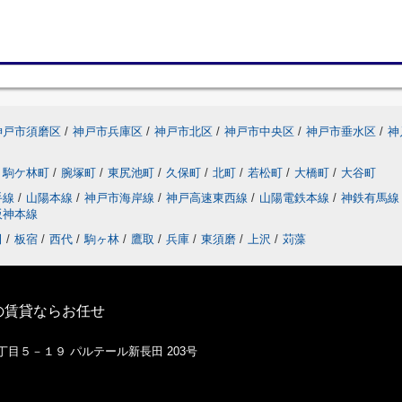
神戸市須磨区
/
神戸市兵庫区
/
神戸市北区
/
神戸市中央区
/
神戸市垂水区
/
神
駒ケ林町
/
腕塚町
/
東尻池町
/
久保町
/
北町
/
若松町
/
大橋町
/
大谷町
手線
/
山陽本線
/
神戸市海岸線
/
神戸高速東西線
/
山陽電鉄本線
/
神鉄有馬
阪神本線
田
/
板宿
/
西代
/
駒ヶ林
/
鷹取
/
兵庫
/
東須磨
/
上沢
/
苅藻
の賃貸ならお任せ
１丁目５－１９ パルテール新長田 203号