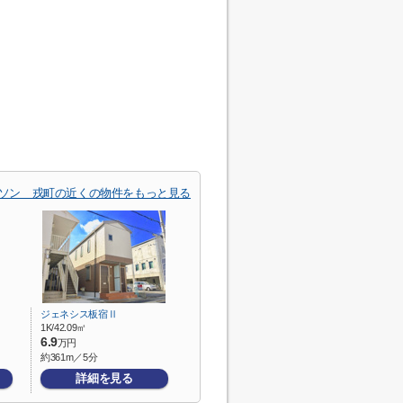
ソン 戎町の近くの物件をもっと見る
ジェネシス板宿Ⅱ
1K/42.09㎡
6.9
万円
約361m／5分
詳細を見る