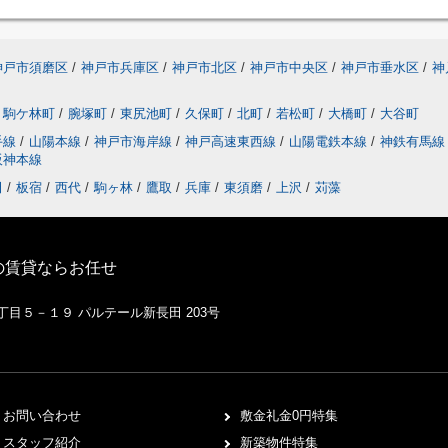
神戸市須磨区
/
神戸市兵庫区
/
神戸市北区
/
神戸市中央区
/
神戸市垂水区
/
神
駒ケ林町
/
腕塚町
/
東尻池町
/
久保町
/
北町
/
若松町
/
大橋町
/
大谷町
手線
/
山陽本線
/
神戸市海岸線
/
神戸高速東西線
/
山陽電鉄本線
/
神鉄有馬
阪神本線
田
/
板宿
/
西代
/
駒ヶ林
/
鷹取
/
兵庫
/
東須磨
/
上沢
/
苅藻
の賃貸ならお任せ
１丁目５－１９ パルテール新長田 203号
お問い合わせ
敷金礼金0円特集
スタッフ紹介
新築物件特集