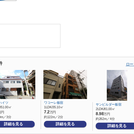
件
ロー
ハイツ
ワコーレ板宿
サンビルダー板宿
/51.00㎡
1LDK/35.10㎡
2LDK/81.00㎡
7.2
万円
万円
8.98
万円
9m／3分
約122m／2分
約262m／4分
詳細を見る
詳細を見る
詳細を見る