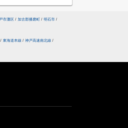
戸市灘区
/
加古郡播磨町
/
明石市
/
線
/
東海道本線
/
神戸高速南北線
/