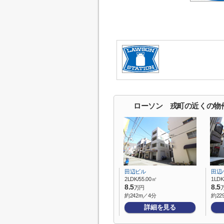
ローソン 戎町の近くの物
田辺ビル
田辺
2LDK/55.00㎡
1LDK
8.5
8.5
万円
約242m／4分
約22
詳細を見る