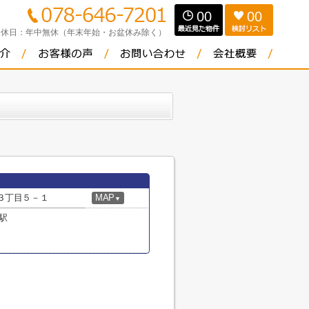
00
00
定休日：
年中無休（年末年始・お盆休み除く）
３丁目５－１
MAP
▼
駅