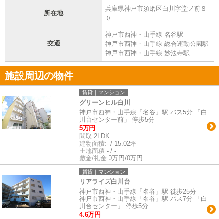
兵庫県神戸市須磨区白川字堂ノ前８
所在地
０
神戸市西神・山手線 名谷駅
交通
神戸市西神・山手線 総合運動公園駅
神戸市西神・山手線 妙法寺駅
施設周辺の物件
賃貸｜マンション
グリーンヒル白川
神戸市西神・山手線「名谷」駅 バス5分 「白
川台センター前」 停歩5分
5万円
間取:
2LDK
建物面積:
- / 15.02坪
土地面積:
- / -
敷金/礼金:
0万円/0万円
賃貸｜マンション
リアライズ白川台
神戸市西神・山手線「名谷」駅 徒歩25分
神戸市西神・山手線「名谷」駅 バス7分 「白
川台センター」 停歩5分
4.6万円