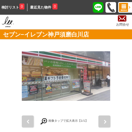
0
0
検討リスト
最近見た物件
お問合せ
セブン−イレブン神戸須磨白川店
前
次
画像タップで拡大表示【
1
/1】