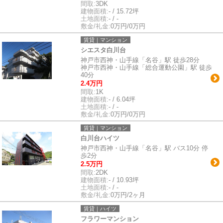
間取:
3DK
建物面積:
- / 15.72坪
土地面積:
- / -
敷金/礼金:
0万円/0万円
賃貸｜マンション
シエスタ白川台
神戸市西神・山手線「名谷」駅 徒歩28分
神戸市西神・山手線「総合運動公園」駅 徒歩
40分
2.4万円
間取:
1K
建物面積:
- / 6.04坪
土地面積:
- / -
敷金/礼金:
0万円/0万円
賃貸｜マンション
白川台ハイツ
神戸市西神・山手線「名谷」駅 バス10分 停
歩2分
2.5万円
間取:
2DK
建物面積:
- / 10.93坪
土地面積:
- / -
敷金/礼金:
0万円/2ヶ月
賃貸｜ハイツ
フラワーマンション