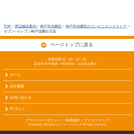
TOP
>
周辺施設案内
>
神戸市須磨区
>
神戸市須磨区のコンビニエンスストア
>
セブン−イレブン神戸須磨白川店
ページトップに戻る
営業時間:10：00～18：00
定休日:年中無休（年末年始・お盆休み除く）
ホーム
会社概要
お問い合わせ
PCサイト
プライバシーポリシー
利用規約
｜アクセスマップ
｜
Copyright(c) 株式会社エルフォーハウジング All rights reserved.