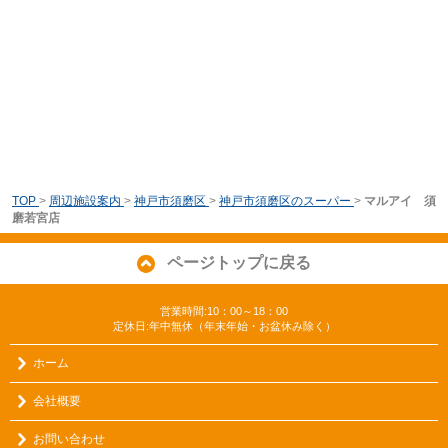
TOP
>
周辺施設案内
>
神戸市須磨区
>
神戸市須磨区のスーパー
>
マルアイ 須
磨若宮店
ページトップに戻る
営業時間:10：00～18：00
定休日:年中無休（年末年始・お盆休み除く）
ホーム
会社概要
お問い合わせ