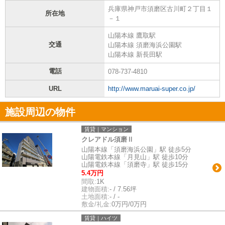
兵庫県神戸市須磨区古川町２丁目１
所在地
－１
山陽本線 鷹取駅
交通
山陽本線 須磨海浜公園駅
山陽本線 新長田駅
電話
078-737-4810
URL
http://www.maruai-super.co.jp/
施設周辺の物件
賃貸｜マンション
クレアドル須磨Ⅱ
山陽本線「須磨海浜公園」駅 徒歩5分
山陽電鉄本線「月見山」駅 徒歩10分
山陽電鉄本線「須磨寺」駅 徒歩15分
5.4万円
間取:
1K
建物面積:
- / 7.56坪
土地面積:
- / -
敷金/礼金:
0万円/0万円
賃貸｜ハイツ