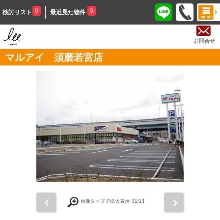
0
0
検討リスト
最近見た物件
お問合せ
マルアイ 須磨若宮店
前
次
画像タップで拡大表示【
1
/1】