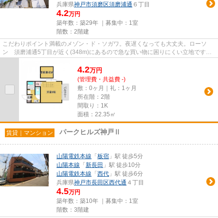
兵庫県
神戸市須磨区
須磨浦通
６丁目
4.2
万円
築年数：築29年 ｜募集中：
1室
階数：2階建
こだわりポイント満載のメゾン・ド・ソガワ。夜遅くなっても大丈夫。ローソ
ン 須磨浦通5丁目が近く(348m)にあるので急な買い物に困りにくい立地です。
上階からの音が聞こえないのが最...
4.2
万
円
(管理費・共益費 -)
敷：0ヶ月｜礼：1ヶ月
所在階：2階
間取り：1K
面積：22.35㎡
パークヒルズ神戸Ⅱ
賃貸｜マンション
山陽電鉄本線
「
板宿
」駅 徒歩5分
山陽本線
「
新長田
」駅 徒歩10分
山陽電鉄本線
「
西代
」駅 徒歩6分
兵庫県
神戸市長田区
西代通
４丁目
4.5
万円
築年数：築10年 ｜募集中：
1室
階数：3階建