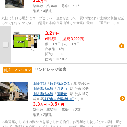
3.2
万円
築年数：築34年 ｜募集中：
1室
階数：4階建
気軽に行ける場所にコープこうべ 須磨があって、買い物の多い主婦の負担も減
るのでおすすめです。山陽電鉄本線月見山近くの新居に最適、『重田ビル』の最
新物件情報。鉄骨造なら、耐...
3.2
万
円
(管理費・共益費 3,000円)
敷：0万円｜礼：0万円
所在階：4階
間取り：1K
面積：18.50㎡
サンビレッジ須磨
賃貸｜マンション
山陽本線
「
須磨海浜公園
」駅 徒歩2分
山陽電鉄本線
「
月見山
」駅 徒歩10分
山陽電鉄本線
「
須磨寺
」駅 徒歩15分
兵庫県
神戸市須磨区
磯馴町
５丁目
3.3
3.5
万円～
万円
築年数：築32年 ｜募集中：
2室
階数：2階建
木造建築ならではの温かみを感じられる物件。お部屋から徒歩2分の場所に駅が
あれば、遅刻する心配もなくなりますね。礼金ゼロ円のマンションで初期費用を