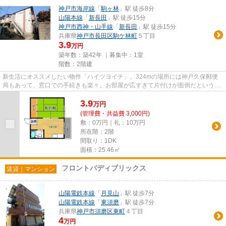
神戸市海岸線
「
駒ヶ林
」駅 徒歩8分
山陽本線
「
新長田
」駅 徒歩15分
神戸市西神・山手線
「
新長田
」駅 徒歩15分
兵庫県
神戸市長田区
駒ケ林町
５丁目
3.9
万円
築年数：築42年 ｜募集中：
1室
階数：2階建
新生活にオススメしたい物件「ハイツヨイチ」。324mの場所には神戸久保郵便
局もあって、窓口での手続きも楽々。お部屋が広すぎて片付けが面倒だという方
には1DKがオススメ。駅から徒歩...
3.9
万
円
(管理費・共益費 3,000円)
敷：0万円｜礼：10万円
所在階：2階
間取り：1DK
面積：25.46㎡
フロントパディブリックス
賃貸｜マンション
山陽電鉄本線
「
月見山
」駅 徒歩7分
山陽電鉄本線
「
東須磨
」駅 徒歩7分
兵庫県
神戸市須磨区
東町
４丁目
4
万円