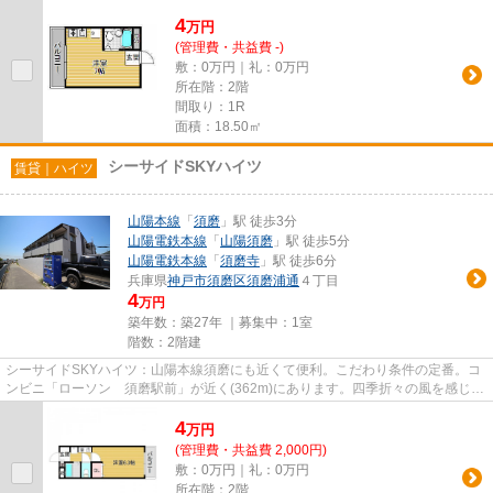
アコン完備の物件。開放感溢れ...
4
万
円
(管理費・共益費 -)
敷：0万円｜礼：0万円
所在階：2階
間取り：1R
面積：18.50㎡
シーサイドSKYハイツ
賃貸｜ハイツ
山陽本線
「
須磨
」駅 徒歩3分
山陽電鉄本線
「
山陽須磨
」駅 徒歩5分
山陽電鉄本線
「
須磨寺
」駅 徒歩6分
兵庫県
神戸市須磨区
須磨浦通
４丁目
4
万円
築年数：築27年 ｜募集中：
1室
階数：2階建
シーサイドSKYハイツ：山陽本線須磨にも近くて便利。こだわり条件の定番。コ
ンビニ「ローソン 須磨駅前」が近く(362m)にあります。四季折々の風を感じら
れる通風良好な快適の物件です...
4
万
円
(管理費・共益費 2,000円)
敷：0万円｜礼：0万円
所在階：2階