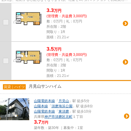
押さえ、その分を生活にあてま...
3.3
万
円
(管理費・共益費 3,000円)
敷：0万円｜礼：0万円
所在階：2階
間取り：1R
面積：21.21㎡
3.5
万
円
(管理費・共益費 3,000円)
敷：0万円｜礼：0万円
所在階：2階
間取り：1R
面積：21.21㎡
月見山サンハイム
賃貸｜ハイツ
山陽電鉄本線
「
月見山
」駅 徒歩5分
山陽本線
「
須磨海浜公園
」駅 徒歩8分
山陽電鉄本線
「
東須磨
」駅 徒歩10分
兵庫県
神戸市須磨区
北町
１丁目
3.7
万円
築年数：築30年 ｜募集中：
1室