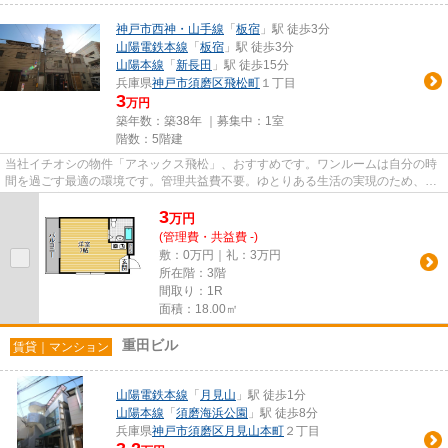
神戸市西神・山手線
「
板宿
」駅 徒歩3分
山陽電鉄本線
「
板宿
」駅 徒歩3分
山陽本線
「
新長田
」駅 徒歩15分
兵庫県
神戸市須磨区
飛松町
１丁目
3
万円
築年数：築38年 ｜募集中：
1室
階数：5階建
当社イチオシの物件「アネックス飛松」、おすすめです。ワンルームは自分の時
間を過ごす最適の環境です。管理共益費不要。ゆとりある生活の実現のため、初
期費用は安く抑えましょう。...
3
万
円
(管理費・共益費 -)
敷：0万円｜礼：3万円
所在階：3階
間取り：1R
面積：18.00㎡
重田ビル
賃貸｜マンション
山陽電鉄本線
「
月見山
」駅 徒歩1分
山陽本線
「
須磨海浜公園
」駅 徒歩8分
兵庫県
神戸市須磨区
月見山本町
２丁目