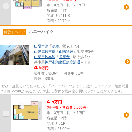
敷：0万円｜礼：20万円
所在階：1階
間取り：1LDK
面積：29.70㎡
ハニーハイツ
賃貸｜ハイツ
山陽本線
「
須磨
」駅 徒歩2分
山陽電鉄本線
「
山陽須磨
」駅 徒歩3分
山陽電鉄本線
「
須磨寺
」駅 徒歩7分
兵庫県
神戸市須磨区
須磨浦通
４丁目
4.5
万円
築年数：築36年 ｜募集中：
1室
階数：3階建
ぜひ一度見ていただきたい、「ハニーハイツ」です。近くにローソン 須磨浦通
5丁目(226m)があるので、気軽に夜食や飲み物を買いに行くことができます。駅
まで平坦なので足腰が痛くなら...
4.5
万
円
(管理費・共益費 2,000円)
敷：3万円｜礼：4.7万円
所在階：2階
間取り：1K
面積：27.00㎡