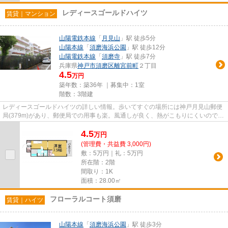
レディースゴールドハイツ
賃貸｜マンション
山陽電鉄本線
「
月見山
」駅 徒歩5分
山陽本線
「
須磨海浜公園
」駅 徒歩12分
山陽電鉄本線
「
須磨寺
」駅 徒歩7分
兵庫県
神戸市須磨区
離宮前町
２丁目
4.5
万円
築年数：築36年 ｜募集中：
1室
階数：3階建
レディースゴールドハイツの詳しい情報。歩いてすぐの場所には神戸月見山郵便
局(379m)があり、郵便局での用事も楽。風通しが良く、熱がこもりにくいので、
室内が暑くなりにくいです。...
4.5
万
円
(管理費・共益費 3,000円)
敷：5万円｜礼：5万円
所在階：2階
間取り：1K
面積：28.00㎡
フローラルコート須磨
賃貸｜ハイツ
山陽本線
「
須磨海浜公園
」駅 徒歩3分