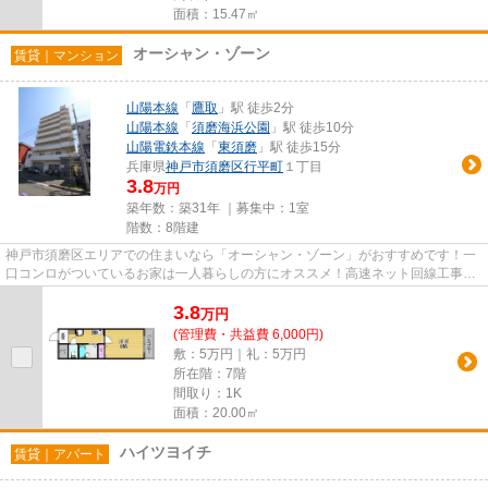
面積：15.47㎡
オーシャン・ゾーン
賃貸｜マンション
山陽本線
「
鷹取
」駅 徒歩2分
山陽本線
「
須磨海浜公園
」駅 徒歩10分
山陽電鉄本線
「
東須磨
」駅 徒歩15分
兵庫県
神戸市須磨区
行平町
１丁目
3.8
万円
築年数：築31年 ｜募集中：
1室
階数：8階建
神戸市須磨区エリアでの住まいなら「オーシャン・ゾーン」がおすすめです！一
口コンロがついているお家は一人暮らしの方にオススメ！高速ネット回線工事済
み。工事期間も工事費用もあ...
3.8
万
円
(管理費・共益費 6,000円)
敷：5万円｜礼：5万円
所在階：7階
間取り：1K
面積：20.00㎡
ハイツヨイチ
賃貸｜アパート