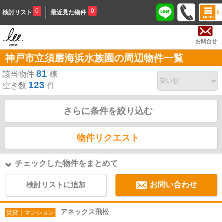
0
0
検討リスト
最近見た物件
お問合せ
神戸市立須磨海浜水族園の周辺物件一覧
81
該当物件
棟
123
空き数
件
さらに条件を絞り込む
物件リクエスト
チェックした物件をまとめて
検討リストに追加
お問い合わせ
アネックス飛松
賃貸｜マンション