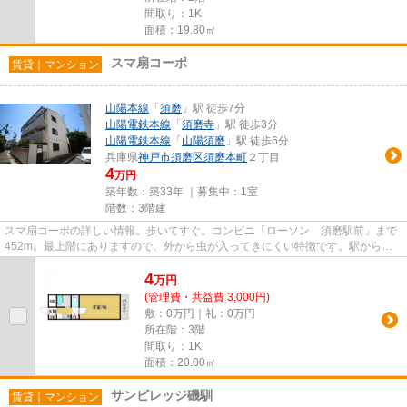
間取り：1K
面積：19.80㎡
スマ扇コーポ
賃貸｜マンション
山陽本線
「
須磨
」駅 徒歩7分
山陽電鉄本線
「
須磨寺
」駅 徒歩3分
山陽電鉄本線
「
山陽須磨
」駅 徒歩6分
兵庫県
神戸市須磨区
須磨本町
２丁目
4
万円
築年数：築33年 ｜募集中：
1室
階数：3階建
スマ扇コーポの詳しい情報。歩いてすぐ。コンビニ「ローソン 須磨駅前」まで
452m。最上階にありますので、外から虫が入ってきにくい特徴です。駅から徒
歩7分の位置にある物件なので、...
4
万
円
(管理費・共益費 3,000円)
敷：0万円｜礼：0万円
所在階：3階
間取り：1K
面積：20.00㎡
サンビレッジ磯馴
賃貸｜マンション