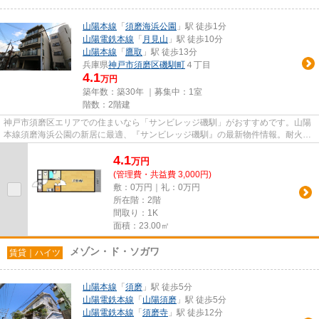
山陽本線
「
須磨海浜公園
」駅 徒歩1分
山陽電鉄本線
「
月見山
」駅 徒歩10分
山陽本線
「
鷹取
」駅 徒歩13分
兵庫県
神戸市須磨区
磯馴町
４丁目
4.1
万円
築年数：築30年 ｜募集中：
1室
階数：2階建
神戸市須磨区エリアでの住まいなら「サンビレッジ磯馴」がおすすめです。山陽
本線須磨海浜公園の新居に最適、『サンビレッジ磯馴』の最新物件情報。耐火・
耐震性の高い鉄筋コンクリー...
4.1
万
円
(管理費・共益費 3,000円)
敷：0万円｜礼：0万円
所在階：2階
間取り：1K
面積：23.00㎡
メゾン・ド・ソガワ
賃貸｜ハイツ
山陽本線
「
須磨
」駅 徒歩5分
山陽電鉄本線
「
山陽須磨
」駅 徒歩5分
山陽電鉄本線
「
須磨寺
」駅 徒歩12分