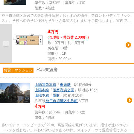
築年数：築35年 ｜募集中：
1室
階数：4階建
神戸市須磨区近辺での最新物件情報：おすすめの物件「フロントパディブリック
ス」。学校への通学に便利な学生さん希望のお住まいをご提供します。室内で洗
濯機を置きたい方にオススメ...
4
万
円
(管理費・共益費 2,000円)
敷：0万円｜礼：5万円
所在階：3階
間取り：1K
面積：20.00㎡
ベル東須磨
賃貸｜マンション
山陽電鉄本線
「
東須磨
」駅 徒歩6分
山陽本線
「
須磨海浜公園
」駅 徒歩10分
山陽本線
「
鷹取
」駅 徒歩10分
兵庫県
神戸市須磨区
中島町
３丁目
4
万円
築年数：築35年 ｜募集中：
1室
階数：4階建
歩いてすぐ・コンビニまで321m。高速回線を繋げています、通信が速いのでス
トレスを感じない。味わい深い赴きある物件。スイッチ一つで温度管理できるエ