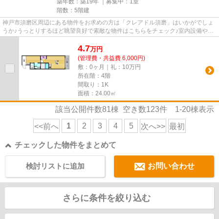
築年数：築19年 ｜募集中：
1室
階数：5階建
神戸市須磨区周辺にある物件をお求めの方は「クレアドル須磨」はいかがでしょ
うか♪うっとりするほど眺望良好で素敵な物件はこちらをチェック♪室内設備や機
能性にこだわったマンション...
4.7
万
円
(管理費・共益費 6,000円)
敷：0ヶ月｜礼：10万円
所在階：4階
間取り：1K
面積：24.00㎡
該当公開件数
81
棟 空き数
123
件
1-20
棟表示
1
2
3
4
5
<<前へ
次へ>>
最初
チェックした物件をまとめて
検討リストに追加
お問い合わせ
さらに条件を絞り込む