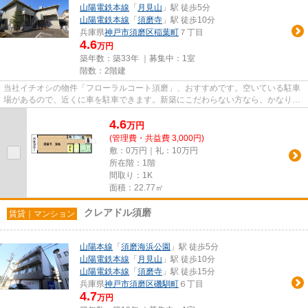
山陽電鉄本線
「
月見山
」駅 徒歩5分
山陽電鉄本線
「
須磨寺
」駅 徒歩10分
兵庫県
神戸市須磨区
稲葉町
７丁目
4.6
万円
築年数：築33年 ｜募集中：
1室
階数：2階建
当社イチオシの物件「フローラルコート須磨」、おすすめです。空いている駐車
場があるので、近くに車を駐車できます。新築にこだわらない方なら、かなりお
ススメのハイツです。通風良...
4.6
万
円
(管理費・共益費 3,000円)
敷：0万円｜礼：10万円
所在階：1階
間取り：1K
面積：22.77㎡
クレアドル須磨
賃貸｜マンション
山陽本線
「
須磨海浜公園
」駅 徒歩5分
山陽電鉄本線
「
月見山
」駅 徒歩10分
山陽電鉄本線
「
須磨寺
」駅 徒歩15分
兵庫県
神戸市須磨区
磯馴町
６丁目
4.7
万円