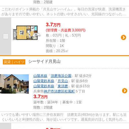
階数：2階建
こだわりポイント満載の『月見山サンハイム』。毎日の洗濯が快適、洗濯機置き
がありますので使いやすい。ネットの使いやすさがいい、光回線のつながったお
住まいです。費用を抑えるこ...
3.7
万
円
(管理費・共益費 3,000円)
敷：0万円｜礼：5万円
所在階：1階
間取り：1K
面積：20.25㎡
シーサイド月見山
賃貸｜ハイツ
山陽本線
「
須磨海浜公園
」駅 徒歩2分
山陽電鉄本線
「
月見山
」駅 徒歩6分
山陽電鉄本線
「
東須磨
」駅 徒歩15分
兵庫県
神戸市須磨区
松風町
５丁目
3.7
万円
築年数：築34年 ｜募集中：
1室
階数：2階建
いつでも通いやすい場所に三井住友銀行 須磨支店(483m)があります。駅にも近
くいろいろと利便性の良い、海が近いハイツです。通風良好の涼しく気持ちの良
い空間をご提供いたします。...