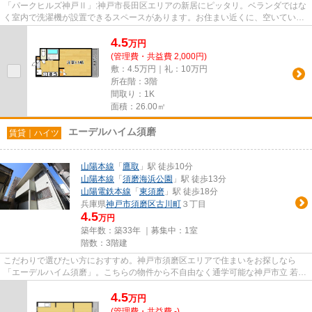
「パークヒルズ神戸Ⅱ」:神戸市長田区エリアの新居にピッタリ。ベランダではな
く室内で洗濯機が設置できるスペースがあります。お住まい近くに、空いている
駐車場があるのでご心配いり...
4.5
万
円
(管理費・共益費 2,000円)
敷：4.5万円｜礼：10万円
所在階：3階
間取り：1K
面積：26.00㎡
エーデルハイム須磨
賃貸｜ハイツ
山陽本線
「
鷹取
」駅 徒歩10分
山陽本線
「
須磨海浜公園
」駅 徒歩13分
山陽電鉄本線
「
東須磨
」駅 徒歩18分
兵庫県
神戸市須磨区
古川町
３丁目
4.5
万円
築年数：築33年 ｜募集中：
1室
階数：3階建
こだわりで選びたい方におすすめ。神戸市須磨区エリアで住まいをお探しなら
「エーデルハイム須磨」。こちらの物件から不自由なく通学可能な神戸市立 若宮
小学校があります！やんちゃな...
4.5
万
円
(管理費・共益費 -)