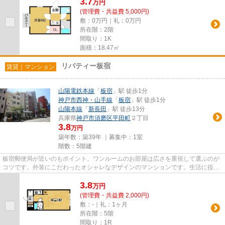
3.7
万
円
(管理費・共益費 5,000円)
敷：0万円｜礼：0万円
所在階：2階
間取り：1K
面積：18.47㎡
リバティー板宿
賃貸｜マンション
山陽電鉄本線
「
板宿
」駅 徒歩1分
神戸市西神・山手線
「
板宿
」駅 徒歩1分
山陽本線
「
新長田
」駅 徒歩13分
兵庫県
神戸市須磨区
平田町
２丁目
3.8
万円
築年数：築39年 ｜募集中：
1室
階数：5階建
板宿郵便局が近いのもポイント。ワンルームのお部屋は広さを重視して選ぶのが
コツです。外装にこだわったオシャレなデザインのマンションです。生活に役立
つ電車が2駅も利用できる物件...
3.8
万
円
(管理費・共益費 2,000円)
敷：-｜礼：1ヶ月
所在階：5階
間取り：1R