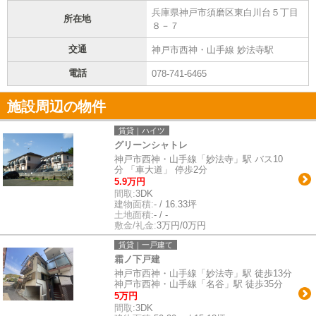
兵庫県神戸市須磨区東白川台５丁目
所在地
８－７
交通
神戸市西神・山手線 妙法寺駅
電話
078-741-6465
施設周辺の物件
賃貸｜ハイツ
グリーンシャトレ
神戸市西神・山手線「妙法寺」駅 バス10
分 「車大道」 停歩2分
5.9万円
間取:
3DK
建物面積:
- / 16.33坪
土地面積:
- / -
敷金/礼金:
3万円/0万円
賃貸｜一戸建て
霜ノ下戸建
神戸市西神・山手線「妙法寺」駅 徒歩13分
神戸市西神・山手線「名谷」駅 徒歩35分
5万円
間取:
3DK