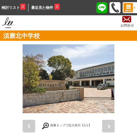
0
0
検討リスト
最近見た物件
お問合せ
須磨北中学校
前
次
画像タップで拡大表示【
1
/1】