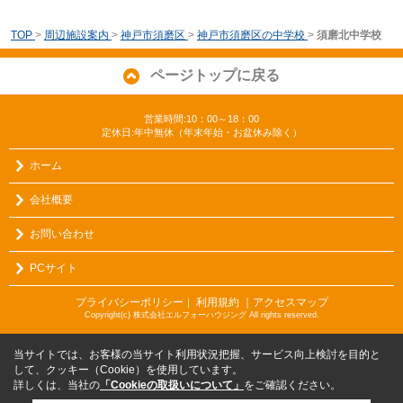
TOP
>
周辺施設案内
>
神戸市須磨区
>
神戸市須磨区の中学校
>
須磨北中学校
ページトップに戻る
営業時間:10：00～18：00
定休日:年中無休（年末年始・お盆休み除く）
ホーム
会社概要
お問い合わせ
PCサイト
プライバシーポリシー
利用規約
｜アクセスマップ
｜
Copyright(c) 株式会社エルフォーハウジング All rights reserved.
当サイトでは、お客様の当サイト利用状況把握、サービス向上検討を目的と
して、クッキー（Cookie）を使用しています。
詳しくは、当社の
「Cookieの取扱いについて」
をご確認ください。