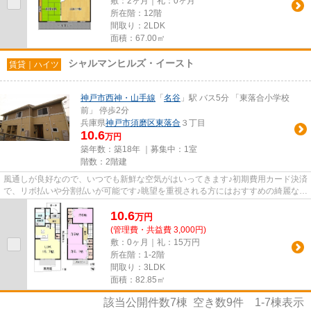
敷：2ヶ月｜礼：0ヶ月
所在階：12階
間取り：2LDK
面積：67.00㎡
シャルマンヒルズ・イースト
賃貸｜ハイツ
神戸市西神・山手線
「
名谷
」駅 バス5分 「東落合小学校
前」 停歩2分
兵庫県
神戸市須磨区
東落合
３丁目
10.6
万円
築年数：築18年 ｜募集中：
1室
階数：2階建
風通しが良好なので、いつでも新鮮な空気がはいってきます♪初期費用カード決済
で、リボ払いや分割払いが可能です♪眺望を重視される方にはおすすめの綺麗な景
色が楽しめる最上階の物件...
10.6
万
円
(管理費・共益費 3,000円)
敷：0ヶ月｜礼：15万円
所在階：1-2階
間取り：3LDK
面積：82.85㎡
該当公開件数
7
棟 空き数
9
件
1-7
棟表示