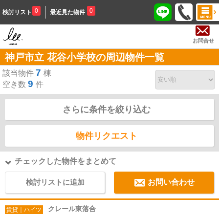
0
0
検討リスト
最近見た物件
お問合せ
神戸市立 花谷小学校の周辺物件一覧
7
該当物件
棟
9
空き数
件
さらに条件を絞り込む
物件リクエスト
チェックした物件をまとめて
検討リストに追加
お問い合わせ
クレール東落合
賃貸｜ハイツ