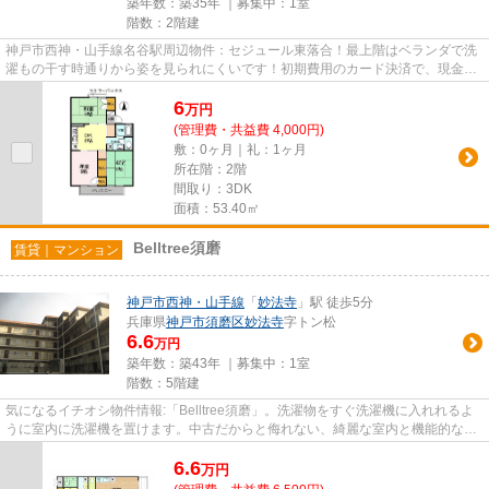
築年数：築35年 ｜募集中：
1室
階数：2階建
神戸市西神・山手線名谷駅周辺物件：セジュール東落合！最上階はベランダで洗
濯もの干す時通りから姿を見られにくいです！初期費用のカード決済で、現金を
用意する手間が省けます！通...
6
万
円
(管理費・共益費 4,000円)
敷：0ヶ月｜礼：1ヶ月
所在階：2階
間取り：3DK
面積：53.40㎡
Belltree須磨
賃貸｜マンション
神戸市西神・山手線
「
妙法寺
」駅 徒歩5分
兵庫県
神戸市須磨区
妙法寺
字トン松
6.6
万円
築年数：築43年 ｜募集中：
1室
階数：5階建
気になるイチオシ物件情報:「Belltree須磨」。洗濯物をすぐ洗濯機に入れれるよ
うに室内に洗濯機を置けます。中古だからと侮れない、綺麗な室内と機能的な設
備のある物件です。引越し予...
6.6
万
円