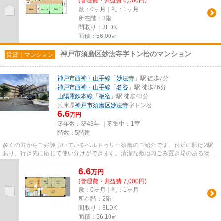
(管理費・共益費 6,500円)
敷：0ヶ月｜礼：1ヶ月
所在階：3階
間取り：3LDK
面積：56.00㎡
神戸市須磨区妙法寺字トン松のマンション
賃貸｜マンション
神戸市西神・山手線
「
妙法寺
」駅 徒歩7分
神戸市西神・山手線
「
名谷
」駅 徒歩26分
山陽電鉄本線
「
板宿
」駅 徒歩43分
兵庫県
神戸市須磨区
妙法寺
字トン松
6.6
万円
築年数：築43年 ｜募集中：
1室
階数：5階建
多くの方からご好評頂いているベルトゥリー須磨のご紹介です。付近に駅は2駅
あり、行き先に応じて使い分けができます。清潔な敷地内ごみ置き場のある物
件。共用設備も充実した、一押し...
6.6
万
円
(管理費・共益費 7,000円)
敷：0ヶ月｜礼：1ヶ月
所在階：2階
間取り：3LDK
面積：56.10㎡