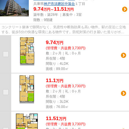
兵庫県
神戸市須磨区
中落合
１丁目
9.74
11.51
万円～
万円
築年数：築28年 ｜募集中：
3室
階数：9階建
コンクリート躯体で隙間がなく、気密性や断熱効果も高い物件。駅の至近に立地
する、徒歩5分の快適な環境にある物件です。防犯対策の行き届いた造りがポイ
ント。神戸市須磨区で住まい探...
9.74
万
円
(管理費・共益費 3,730円)
敷：2ヶ月｜礼：0ヶ月
所在階：4階
間取り：4LDK
面積：89.00㎡
11.1
万
円
(管理費・共益費 3,730円)
敷：2ヶ月｜礼：0ヶ月
所在階：4階
間取り：3LDK
面積：76.00㎡
11.51
万
円
(管理費・共益費 3,730円)