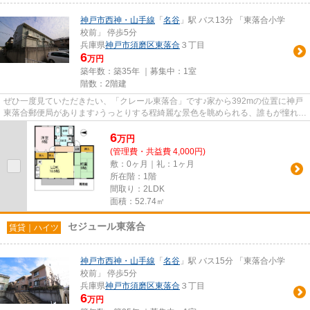
神戸市西神・山手線
「
名谷
」駅 バス13分 「東落合小学
校前」 停歩5分
兵庫県
神戸市須磨区
東落合
３丁目
6
万円
築年数：築35年 ｜募集中：
1室
階数：2階建
ぜひ一度見ていただきたい、「クレール東落合」です♪家から392mの位置に神戸
東落合郵便局があります♪うっとりする程綺麗な景色を眺められる、誰もが憧れる
物件です♪風通しが良好なので...
6
万
円
(管理費・共益費 4,000円)
敷：0ヶ月｜礼：1ヶ月
所在階：1階
間取り：2LDK
面積：52.74㎡
セジュール東落合
賃貸｜ハイツ
神戸市西神・山手線
「
名谷
」駅 バス15分 「東落合小学
校前」 停歩5分
兵庫県
神戸市須磨区
東落合
３丁目
6
万円