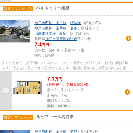
ベルトゥリー須磨
賃貸｜マンション
神戸市西神・山手線
「
妙法寺
」駅 徒歩7分
神戸市西神・山手線
「
名谷
」駅 徒歩26分
山陽電鉄本線
「
板宿
」駅 徒歩43分
兵庫県
神戸市須磨区
妙法寺
字トン松
7.1
万円
築年数：築43年 ｜募集中：
1室
階数：5階建
多くの方からご好評頂いているベルトゥリー須磨のご紹介です。付近に駅は2駅
あり、行き先に応じて使い分けができます。清潔な敷地内ごみ置き場のある物
件。共用設備も充実した、一押し...
7.1
万
円
(管理費・共益費 6,500円)
敷：0ヶ月｜礼：1ヶ月
所在階：4階
間取り：2LDK
面積：60.98㎡
ルゼフィール名谷東
賃貸｜マンション
神戸市西神・山手線
「
名谷
」駅 徒歩5分