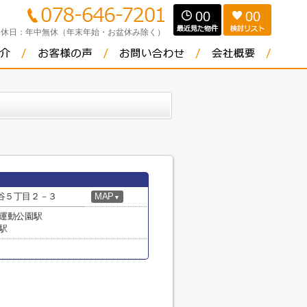
00
00
定休日：
年中無休（年末年始・お盆休み除く）
谷５丁目２－３
MAP
▼
合運動公園駅
駅