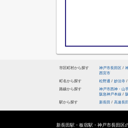
市区町村から探す
神戸市長田区
/
西宮市
町名から探す
松野通
/
妙法寺
/
路線から探す
神戸市西神・山
阪急神戸本線
/
駅から探す
新長田
/
高速長
新長田駅・板宿駅・神戸市長田区