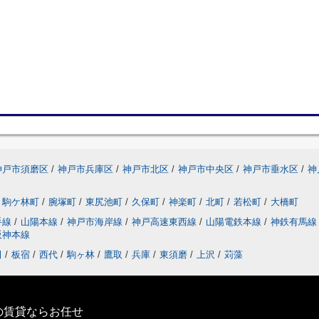
神戸市須磨区
/
神戸市兵庫区
/
神戸市北区
/
神戸市中央区
/
神戸市垂水区
/
神
駒ケ林町
/
腕塚町
/
東尻池町
/
久保町
/
神楽町
/
北町
/
若松町
/
大橋町
手線
/
山陽本線
/
神戸市海岸線
/
神戸高速東西線
/
山陽電鉄本線
/
神鉄有馬
阪神本線
田
/
板宿
/
西代
/
駒ヶ林
/
鷹取
/
兵庫
/
東須磨
/
上沢
/
苅藻
の賃貸ならお任せ