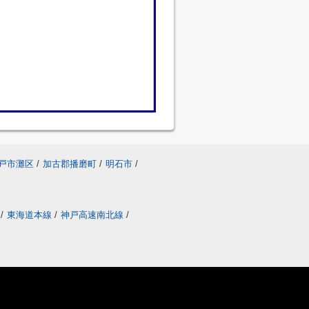
戸市灘区
/
加古郡播磨町
/
明石市
/
線
/
東海道本線
/
神戸高速南北線
/