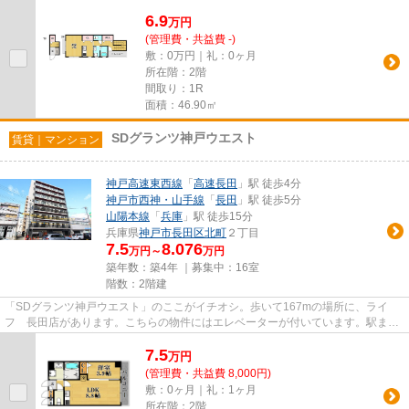
6.9
万
円
(管理費・共益費 -)
敷：0万円｜礼：0ヶ月
所在階：2階
間取り：1R
面積：46.90㎡
SDグランツ神戸ウエスト
賃貸｜マンション
神戸高速東西線
「
高速長田
」駅 徒歩4分
神戸市西神・山手線
「
長田
」駅 徒歩5分
山陽本線
「
兵庫
」駅 徒歩15分
兵庫県
神戸市長田区
北町
２丁目
7.5
8.076
万円～
万円
築年数：築4年 ｜募集中：
16室
階数：2階建
「SDグランツ神戸ウエスト」のここがイチオシ。歩いて167mの場所に、ライ
フ 長田店があります。こちらの物件にはエレベーターが付いています。駅まで
徒歩4分の位置に立地する、アクセ...
7.5
万
円
(管理費・共益費 8,000円)
敷：0ヶ月｜礼：1ヶ月
所在階：2階