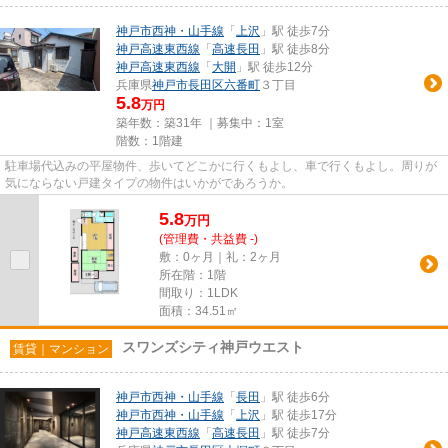
神戸市西神・山手線
「
上沢
」駅 徒歩7分
神戸高速東西線
「
高速長田
」駅 徒歩8分
神戸高速東西線
「
大開
」駅 徒歩12分
兵庫県
神戸市長田区
六番町
３丁目
5.8
万円
築年数：築31年 ｜募集中：
1室
階数：1階建
駐車場代込みの平屋物件、歩いてどこかに行くもよし、車で行くもよし。周りが
気にならない戸建タイプの物件はいかがであろうか。
5.8
万
円
(管理費・共益費 -)
敷：0ヶ月｜礼：2ヶ月
所在階：1階
間取り：1LDK
面積：34.51㎡
スワンズシティ神戸ウエスト
賃貸｜マンション
神戸市西神・山手線
「
長田
」駅 徒歩6分
神戸市西神・山手線
「
上沢
」駅 徒歩17分
神戸高速東西線
「
高速長田
」駅 徒歩7分