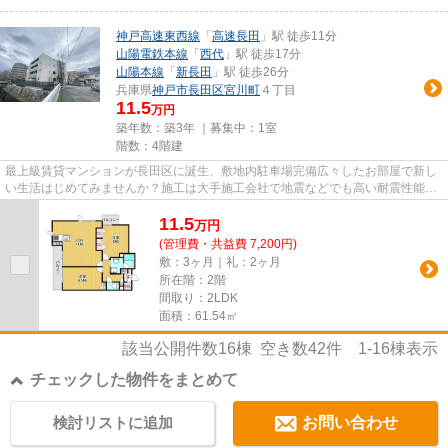
神戸高速東西線
「
高速長田
」駅 徒歩11分
山陽電鉄本線
「
西代
」駅 徒歩17分
山陽本線
「
新長田
」駅 徒歩26分
兵庫県
神戸市長田区
宮川町
４丁目
11.5
万円
築年数：築3年 ｜募集中：
1室
階数：4階建
最上級賃貸マンションが長田区に誕生、敷地内駐車場完備広々したお部屋で新し
い生活はじめてみませんか？施工は大手施工会社で地震などでも高い耐震性能が
あります。設備は文句なし、...
11.5
万
円
(管理費・共益費 7,200円)
敷：3ヶ月｜礼：2ヶ月
所在階：2階
間取り：2LDK
面積：61.54㎡
該当公開件数
16
棟 空き数
42
件
1-16
棟表示
チェックした物件をまとめて
検討リストに追加
お問い合わせ