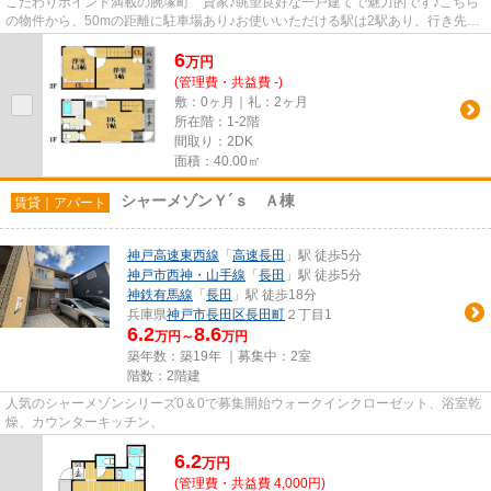
こだわりポイント満載の腕塚町 貸家♪眺望良好な一戸建てで魅力的です♪こちら
の物件から、50mの距離に駐車場あり♪お使いいただける駅は2駅あり、行き先に
応じて使い分けができます♪戸...
6
万
円
(管理費・共益費 -)
敷：0ヶ月｜礼：2ヶ月
所在階：1-2階
間取り：2DK
面積：40.00㎡
シャーメゾンＹ´ｓ Ａ棟
賃貸｜アパート
神戸高速東西線
「
高速長田
」駅 徒歩5分
神戸市西神・山手線
「
長田
」駅 徒歩5分
神鉄有馬線
「
長田
」駅 徒歩18分
兵庫県
神戸市長田区
長田町
２丁目1
6.2
8.6
万円～
万円
築年数：築19年 ｜募集中：
2室
階数：2階建
人気のシャーメゾンシリーズ0＆0で募集開始ウォークインクローゼット、浴室乾
燥、カウンターキッチン、
6.2
万
円
(管理費・共益費 4,000円)