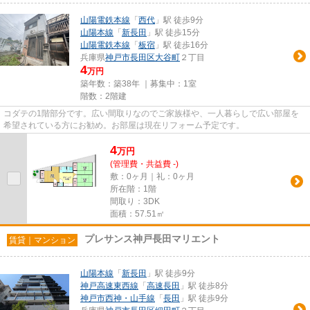
山陽電鉄本線
「
西代
」駅 徒歩9分
山陽本線
「
新長田
」駅 徒歩15分
山陽電鉄本線
「
板宿
」駅 徒歩16分
兵庫県
神戸市長田区
大谷町
２丁目
4
万円
築年数：築38年 ｜募集中：
1室
階数：2階建
コダテの1階部分です。広い間取りなのでご家族様や、一人暮らしで広い部屋を
希望されている方にお勧め。お部屋は現在リフォーム予定です。
4
万
円
(管理費・共益費 -)
敷：0ヶ月｜礼：0ヶ月
所在階：1階
間取り：3DK
面積：57.51㎡
プレサンス神戸長田マリエント
賃貸｜マンション
山陽本線
「
新長田
」駅 徒歩9分
神戸高速東西線
「
高速長田
」駅 徒歩8分
神戸市西神・山手線
「
長田
」駅 徒歩9分