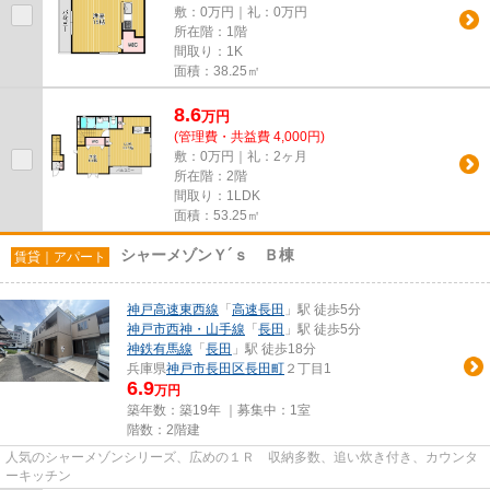
敷：0万円｜礼：0万円
所在階：1階
間取り：1K
面積：38.25㎡
8.6
万
円
(管理費・共益費 4,000円)
敷：0万円｜礼：2ヶ月
所在階：2階
間取り：1LDK
面積：53.25㎡
シャーメゾンＹ´ｓ Ｂ棟
賃貸｜アパート
神戸高速東西線
「
高速長田
」駅 徒歩5分
神戸市西神・山手線
「
長田
」駅 徒歩5分
神鉄有馬線
「
長田
」駅 徒歩18分
兵庫県
神戸市長田区
長田町
２丁目1
6.9
万円
築年数：築19年 ｜募集中：
1室
階数：2階建
人気のシャーメゾンシリーズ、広めの１Ｒ 収納多数、追い炊き付き、カウンタ
ーキッチン