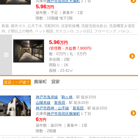
兵庫県
神戸市長田区
大塚町
２丁目
5.96
万円
築年数：予定 ｜募集中：
1室
階数：15階建 地下2階
新築, 都市ガス, 公共下水, 宅配BOX, 浴室乾燥機, 洗髪洗面化粧台, 洗濯機置き場室
内, ２階以上の物件, ペット相談, ガスコンロ, コンロ2口, フローリング, バルコニ
ー, エレベータ...
5.96
万
円
(管理費・共益費 7,900円)
敷：0万円｜礼：0万円
所在階：2階
間取り：1K
面積：23.42㎡
腕塚町 貸家
賃貸｜一戸建て
神戸市海岸線
「
駒ヶ林
」駅 徒歩10分
山陽本線
「
新長田
」駅 徒歩10分
神戸市西神・山手線
「
新長田
」駅 徒歩10分
兵庫県
神戸市長田区
腕塚町
１丁目
6
万円
築年数：築20年 ｜募集中：
1室
階数：2階建