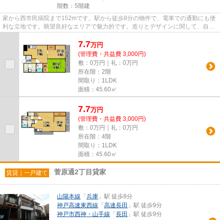
階数：5階建
家から西市民病院まで152mです。駅から徒歩8分の物件で、電車での通勤にも便
利な立地です。眺望良好なエリアで魅力的です。造りとデザインに関して、自信
をもって情報を提供できるマン...
7.7
万
円
(管理費・共益費 3,000円)
敷：0万円｜礼：0万円
所在階：2階
間取り：1LDK
面積：45.60㎡
7.7
万
円
(管理費・共益費 3,000円)
敷：0万円｜礼：0万円
所在階：4階
間取り：1LDK
面積：45.60㎡
菅原通2丁目貸家
賃貸｜一戸建て
山陽本線
「
兵庫
」駅 徒歩8分
神戸高速東西線
「
高速長田
」駅 徒歩9分
神戸市西神・山手線
「
長田
」駅 徒歩9分