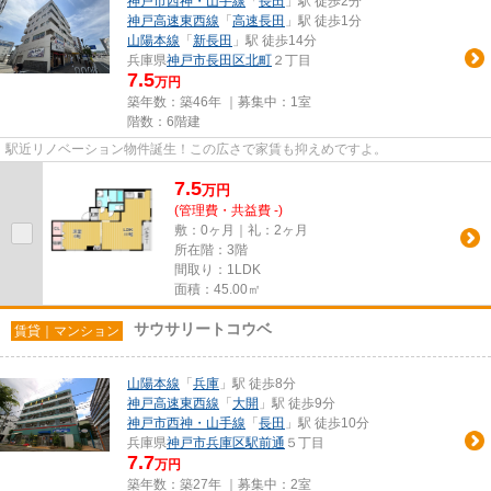
神戸市西神・山手線
「
長田
」駅 徒歩2分
神戸高速東西線
「
高速長田
」駅 徒歩1分
山陽本線
「
新長田
」駅 徒歩14分
兵庫県
神戸市長田区
北町
２丁目
7.5
万円
築年数：築46年 ｜募集中：
1室
階数：6階建
駅近リノベーション物件誕生！この広さで家賃も抑えめですよ。
7.5
万
円
(管理費・共益費 -)
敷：0ヶ月｜礼：2ヶ月
所在階：3階
間取り：1LDK
面積：45.00㎡
サウサリートコウベ
賃貸｜マンション
山陽本線
「
兵庫
」駅 徒歩8分
神戸高速東西線
「
大開
」駅 徒歩9分
神戸市西神・山手線
「
長田
」駅 徒歩10分
兵庫県
神戸市兵庫区
駅前通
５丁目
7.7
万円
築年数：築27年 ｜募集中：
2室