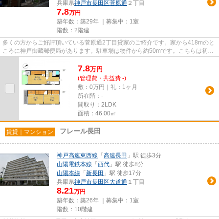
兵庫県
神戸市長田区
菅原通
２丁目
7.8
万円
築年数：築29年 ｜募集中：
1室
階数：2階建
多くの方からご好評頂いている菅原通2丁目貸家のご紹介です。家から418mのと
ころに神戸御蔵郵便局があります。駐車場は物件から約50mです。こちらは初期
費用をカードでお支払いいただ...
7.8
万
円
(管理費・共益費 -)
敷：0万円｜礼：1ヶ月
所在階：-
間取り：2LDK
面積：46.00㎡
フレール長田
賃貸｜マンション
神戸高速東西線
「
高速長田
」駅 徒歩3分
山陽電鉄本線
「
西代
」駅 徒歩8分
山陽本線
「
新長田
」駅 徒歩17分
兵庫県
神戸市長田区
大道通
１丁目
8.21
万円
築年数：築26年 ｜募集中：
1室
階数：10階建