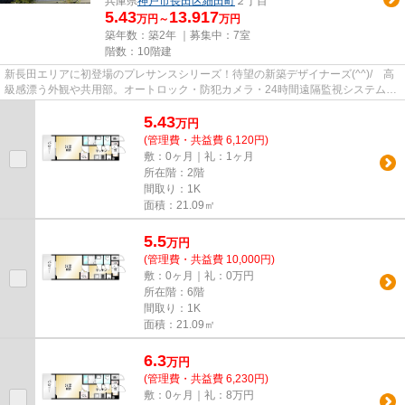
兵庫県
神戸市長田区
細田町
２丁目
5.43
13.917
万円～
万円
築年数：築2年 ｜募集中：
7室
階数：10階建
新長田エリアに初登場のプレサンスシリーズ！待望の新築デザイナーズ(^^)/ 高
級感漂う外観や共用部。オートロック・防犯カメラ・24時間遠隔監視システムで
女性の一人暮らしにも心強い...
5.43
万
円
(管理費・共益費 6,120円)
敷：0ヶ月｜礼：1ヶ月
所在階：2階
間取り：1K
面積：21.09㎡
5.5
万
円
(管理費・共益費 10,000円)
敷：0ヶ月｜礼：0万円
所在階：6階
間取り：1K
面積：21.09㎡
6.3
万
円
(管理費・共益費 6,230円)
敷：0ヶ月｜礼：8万円