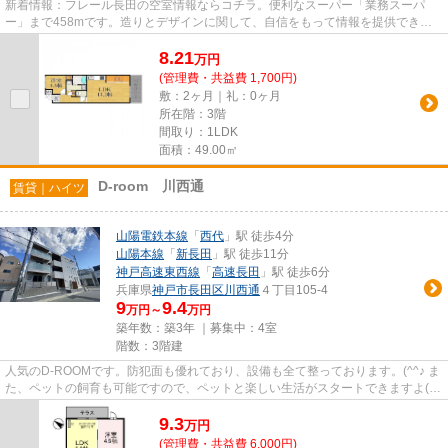
新着情報：フレール長田の空室情報ならコチラ。便利なスーパー「業務スーパ
ー」まで458mです。造りとデザインに関して、自信をもって情報を提供できる
マンションです。徒歩3分の距離に...
8.21
万
円
(管理費・共益費 1,700円)
敷：2ヶ月｜礼：0ヶ月
所在階：3階
間取り：1LDK
面積：49.00㎡
D-room 川西通
賃貸｜ハイツ
山陽電鉄本線
「
西代
」駅 徒歩4分
山陽本線
「
新長田
」駅 徒歩11分
神戸高速東西線
「
高速長田
」駅 徒歩6分
兵庫県
神戸市長田区
川西通
４丁目105-4
9
9.4
万円～
万円
築年数：築3年 ｜募集中：
4室
階数：3階建
人気のD-ROOMです。防犯面も優れており、設備も全て整っております。(^^♪ ま
た、ペットの飼育も可能ですので、ペットと楽しい生活がスタートできますよ( *
´艸｀)
9.3
万
円
(管理費・共益費 6,000円)