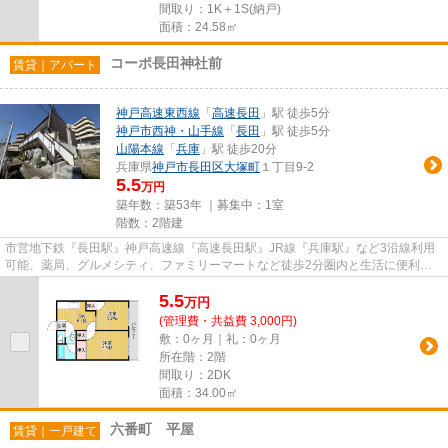
間取り：1K＋1S(納戸)
面積：24.58㎡
コーポ長田神社前
賃貸｜アパート
神戸高速東西線
「
高速長田
」駅 徒歩5分
神戸市西神・山手線
「
長田
」駅 徒歩5分
山陽本線
「
兵庫
」駅 徒歩20分
兵庫県
神戸市長田区
大塚町
１丁目9-2
5.5
万円
築年数：築53年 ｜募集中：
1室
階数：2階建
市営地下鉄『長田駅』神戸高速線『高速長田駅』JR線『兵庫駅』など3沿線利用
可能、薬局、グルメシティ、ファミリーマートなど徒歩2分圏内と生活に便利な
立地です。
5.5
万
円
(管理費・共益費 3,000円)
敷：0ヶ月｜礼：0ヶ月
所在階：2階
間取り：2DK
面積：34.00㎡
六番町 平屋
賃貸｜一戸建て