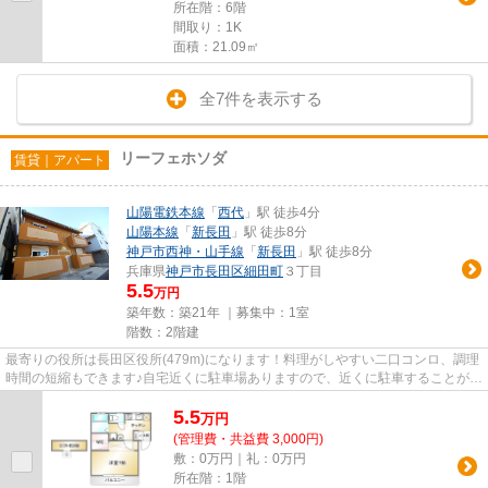
所在階：6階
間取り：1K
面積：21.09㎡
全7件を表示する
リーフェホソダ
賃貸｜アパート
山陽電鉄本線
「
西代
」駅 徒歩4分
山陽本線
「
新長田
」駅 徒歩8分
神戸市西神・山手線
「
新長田
」駅 徒歩8分
兵庫県
神戸市長田区
細田町
３丁目
5.5
万円
築年数：築21年 ｜募集中：
1室
階数：2階建
最寄りの役所は長田区役所(479m)になります！料理がしやすい二口コンロ、調理
時間の短縮もできます♪自宅近くに駐車場ありますので、近くに駐車することがで
きます☆徒歩3分に駅があるの...
5.5
万
円
(管理費・共益費 3,000円)
敷：0万円｜礼：0万円
所在階：1階