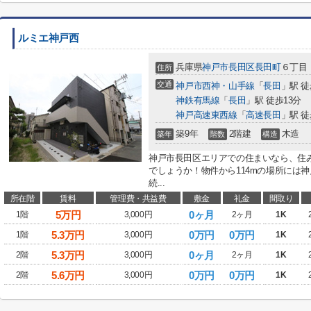
ルミエ神戸西
兵庫県
神戸市長田区
長田町
６丁目
住所
交通
神戸市西神・山手線
「
長田
」駅 徒
神鉄有馬線
「
長田
」駅 徒歩13分
神戸高速東西線
「
高速長田
」駅 徒
築9年
2階建
木造
築年
階数
構造
神戸市長田区エリアでの住まいなら、住
でしょうか！物件から114mの場所には
続...
所在階
賃料
管理費・共益費
敷金
礼金
間取り
5
万円
0ヶ月
1階
3,000円
2ヶ月
1K
5.3
万円
0万円
0万円
1階
3,000円
1K
5.3
万円
0ヶ月
2階
3,000円
2ヶ月
1K
5.6
万円
0万円
0万円
2階
3,000円
1K