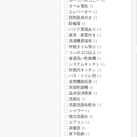
ルーフバルコニー
(-)
オール電化
(-)
エレベーター
(-)
照明器具付き
(-)
駐輪場
(-)
バイク置場あり
(-)
家具・家電付き
(-)
洗濯機置場有
(-)
外観タイル張り
(-)
コンロ２口以上
(-)
食器洗い乾燥機
(-)
システムキッチン
(-)
対面式キッチン
(-)
バス・トイレ別
(-)
追焚機能浴室
(-)
浴室乾燥機
(-)
温水洗浄便座
(-)
洗面台
(-)
洗髪洗面化粧台
(-)
シャワー
(-)
独立洗面台
(-)
エアコン
(-)
床暖房
(-)
床下収納
(-)