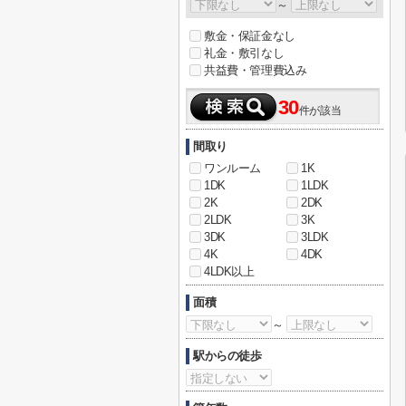
～
敷金・保証金なし
礼金・敷引なし
共益費・管理費込み
30
件が該当
間取り
ワンルーム
1K
1DK
1LDK
2K
2DK
2LDK
3K
3DK
3LDK
4K
4DK
4LDK以上
面積
～
駅からの徒歩