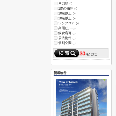
角部屋
(-)
1階の物件
(-)
10階以上
(-)
20階以上
(-)
ワンフロア
(-)
高層ビル
(-)
飲食店可
(-)
居抜物件
(-)
個別空調
(-)
30
件が該当
新着物件