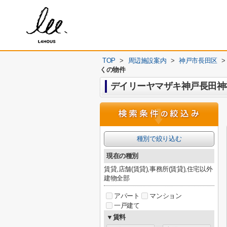
TOP
>
周辺施設案内
>
神戸市長田区
>
くの物件
デイリーヤマザキ神戸長田神
種別で絞り込む
現在の種別
賃貸,店舗(賃貸),事務所(賃貸),住宅以外
建物全部
アパート
マンション
一戸建て
▼賃料