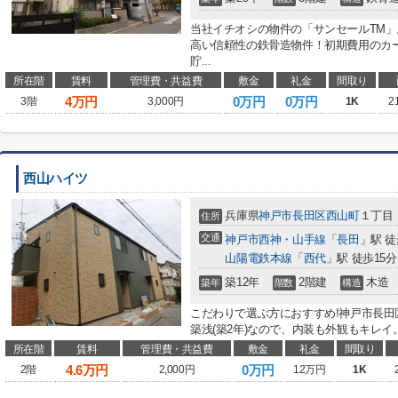
当社イチオシの物件の「サンセールTM
高い信頼性の鉄骨造物件！初期費用のカ
貯...
所在階
賃料
管理費・共益費
敷金
礼金
間取り
4
万円
0万円
0万円
3階
3,000円
1K
2
西山ハイツ
兵庫県
神戸市長田区
西山町
１丁目
住所
交通
神戸市西神・山手線
「
長田
」駅 徒
山陽電鉄本線
「
西代
」駅 徒歩15分
築12年
2階建
木造
築年
階数
構造
こだわりで選ぶ方におすすめ!神戸市長
築浅(築2年)なので、内装も外観もキレイ
所在階
賃料
管理費・共益費
敷金
礼金
間取り
4.6
万円
0万円
2階
2,000円
12万円
1K