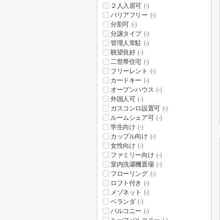
２人入居可
(-)
バリアフリー
(-)
分割可
(-)
分譲タイプ
(-)
管理人常駐
(-)
眺望良好
(-)
二世帯住宅
(-)
フリーレント
(-)
カードキー
(-)
オープンハウス
(-)
外国人可
(-)
ガスコンロ設置可
(-)
ルームシェア可
(-)
学生向け
(-)
カップル向け
(-)
女性向け
(-)
ファミリー向け
(-)
室内洗濯機置場
(-)
フローリング
(-)
ロフト付き
(-)
メゾネット
(-)
ベランダ
(-)
バルコニー
(-)