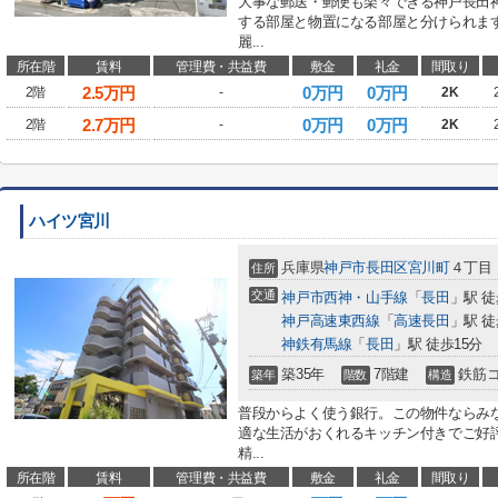
大事な郵送・郵便も楽々できる神戸長田
する部屋と物置になる部屋と分けられま
麗...
所在階
賃料
管理費・共益費
敷金
礼金
間取り
2.5
万円
0万円
0万円
2階
-
2K
2.7
万円
0万円
0万円
2階
-
2K
ハイツ宮川
兵庫県
神戸市長田区
宮川町
４丁目
住所
交通
神戸市西神・山手線
「
長田
」駅 徒
神戸高速東西線
「
高速長田
」駅 徒
神鉄有馬線
「
長田
」駅 徒歩15分
築35年
7階建
鉄筋
築年
階数
構造
普段からよく使う銀行。この物件ならみ
適な生活がおくれるキッチン付きでご好
精...
所在階
賃料
管理費・共益費
敷金
礼金
間取り