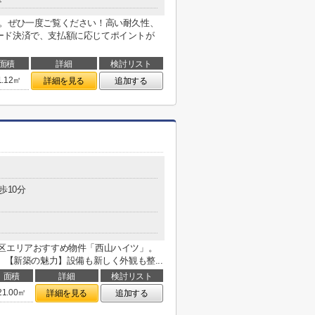
」。ぜひ一度ご覧ください！高い耐久性、
ード決済で、支払額に応じてポイントが
面積
詳細
検討リスト
1.12㎡
詳細を見る
追加する
歩10分
田区エリアおすすめ物件「西山ハイツ」。
。【新築の魅力】設備も新しく外観も整...
面積
詳細
検討リスト
21.00㎡
詳細を見る
追加する