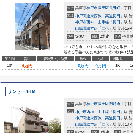
兵庫県
神戸市長田区
長田町
２丁目
住所
交通
神戸高速東西線
「
高速長田
」駅 徒
神戸市西神・山手線
「
長田
」駅 徒
山陽電鉄本線
「
西代
」駅 徒歩15分
築30年
2階建
軽量
築年
階数
構造
いつでも通いやすい場所にみなと銀行 
始める学生の方にもおすすめの物件！洗濯
所在階
賃料
管理費・共益費
敷金
礼金
間取り
4
万円
0万円
0万円
1階
-
1K
1
サンセールTM
兵庫県
神戸市長田区
御船通
１丁目
住所
交通
神戸市西神・山手線
「
長田
」駅 徒
神戸高速東西線
「
高速長田
」駅 徒
山陽電鉄本線
「
西代
」駅 徒歩10分
築29年
3階建
鉄骨
築年
階数
構造