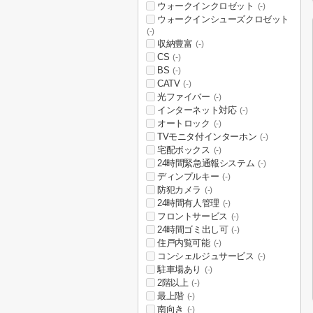
ウォークインクロゼット
(-)
ウォークインシューズクロゼット
(-)
収納豊富
(-)
CS
(-)
BS
(-)
CATV
(-)
光ファイバー
(-)
インターネット対応
(-)
オートロック
(-)
TVモニタ付インターホン
(-)
宅配ボックス
(-)
24時間緊急通報システム
(-)
ディンプルキー
(-)
防犯カメラ
(-)
24時間有人管理
(-)
フロントサービス
(-)
24時間ゴミ出し可
(-)
住戸内覧可能
(-)
コンシェルジュサービス
(-)
駐車場あり
(-)
2階以上
(-)
最上階
(-)
南向き
(-)