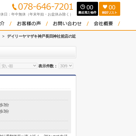
00
00
定休日：
年中無休（年末年始・お盆休み除く）
>
デイリーヤマザキ神戸長田神社前店の近
表示件数：
歩3分
歩3分