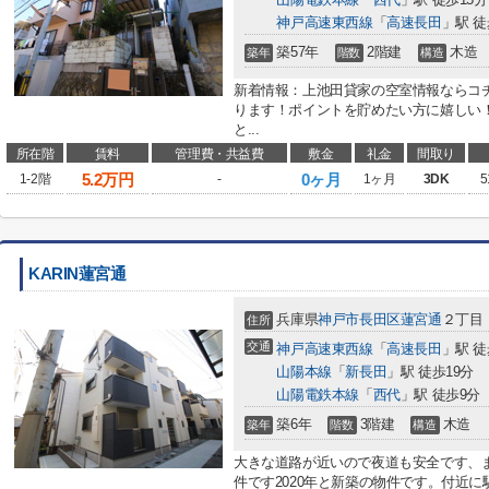
神戸高速東西線
「
高速長田
」駅 徒
築57年
2階建
木造
築年
階数
構造
新着情報：上池田貸家の空室情報ならコチ
ります！ポイントを貯めたい方に嬉しい
と...
所在階
賃料
管理費・共益費
敷金
礼金
間取り
5.2
万円
0ヶ月
1-2階
-
1ヶ月
3DK
5
KARIN蓮宮通
兵庫県
神戸市長田区
蓮宮通
２丁目
住所
交通
神戸高速東西線
「
高速長田
」駅 徒
山陽本線
「
新長田
」駅 徒歩19分
山陽電鉄本線
「
西代
」駅 徒歩9分
築6年
3階建
木造
築年
階数
構造
大きな道路が近いので夜道も安全です、
件です2020年と新築の物件です。付近