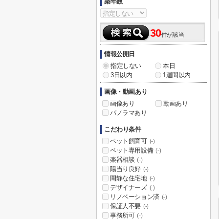
築年数
30
件が該当
情報公開日
指定しない
本日
3日以内
1週間以内
画像・動画あり
画像あり
動画あり
パノラマあり
こだわり条件
ペット飼育可
(-)
ペット専用設備
(-)
楽器相談
(-)
陽当り良好
(-)
閑静な住宅地
(-)
デザイナーズ
(-)
リノベーション済
(-)
保証人不要
(-)
事務所可
(-)