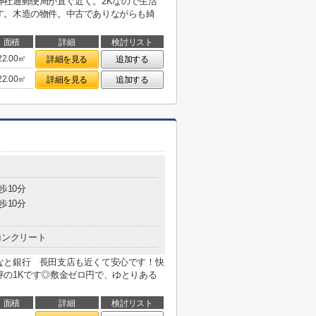
神社通郵便局が直ぐ近く。2Kなので生活
す。木造の物件。中古でありながらも綺
面積
詳細
検討リスト
22.00㎡
詳細を見る
追加する
22.00㎡
詳細を見る
追加する
歩10分
歩10分
コンクリート
なと銀行 長田支店も近くて安心です！快
評の1Kです◎敷金ゼロ円で、ゆとりある
面積
詳細
検討リスト