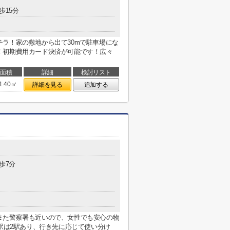
歩15分
ラ！家の敷地から出て30mで駐車場にな
！初期費用カード決済が可能です！広々
面積
詳細
検討リスト
1.40㎡
詳細を見る
追加する
歩7分
また警察署も近いので、女性でも安心の物
に駅は2駅あり、行き先に応じて使い分け