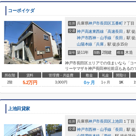
コーポイケダ
兵庫県
神戸市長田区
五番町
７丁目
住所
交通
神戸高速東西線
「
高速長田
」駅 徒
神戸市西神・山手線
「
長田
」駅 徒
山陽本線
「
兵庫
」駅 徒歩15分
築11年
2階建
木造
築年
階数
構造
神戸市長田区エリアでの住まいなら「コ
リーヤマザキ神戸長田神社前店もあるので
所在階
賃料
管理費・共益費
敷金
礼金
間取り
5.2
万円
0ヶ月
2階
3,000円
1ヶ月
1K
1
上池田貸家
兵庫県
神戸市長田区
上池田
１丁目
住所
交通
神戸市西神・山手線
「
長田
」駅 徒
山陽電鉄本線
「
西代
」駅 徒歩15分