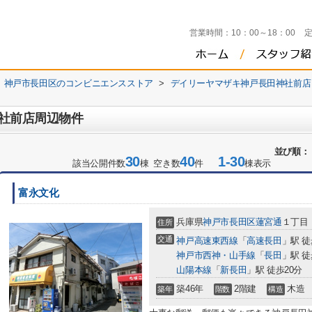
営業時間：
10：00～18：00
神戸市長田区のコンビニエンスストア
>
デイリーヤマザキ神戸長田神社前店
社前店周辺物件
並び順：
30
40
1-30
該当公開件数
棟 空き数
件
棟表示
富永文化
兵庫県
神戸市長田区
蓮宮通
１丁目
住所
交通
神戸高速東西線
「
高速長田
」駅 徒
神戸市西神・山手線
「
長田
」駅 徒
山陽本線
「
新長田
」駅 徒歩20分
築46年
2階建
木造
築年
階数
構造