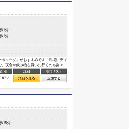
歩1分
歩1分
ーポイケダ」がおすすめです！近場にデイ
、夜食や飲み物を買いに行くのも楽々...
面積
詳細
検討リスト
9.87㎡
詳細を見る
追加する
歩15分