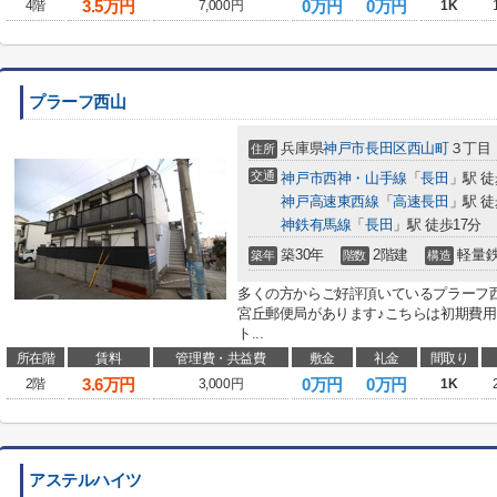
3.5
万円
0万円
0万円
4階
7,000円
1K
プラーフ西山
兵庫県
神戸市長田区
西山町
３丁目
住所
交通
神戸市西神・山手線
「
長田
」駅 徒
神戸高速東西線
「
高速長田
」駅 徒
神鉄有馬線
「
長田
」駅 徒歩17分
築30年
2階建
軽量
築年
階数
構造
多くの方からご好評頂いているプラーフ西
宮丘郵便局があります♪こちらは初期費
ト...
所在階
賃料
管理費・共益費
敷金
礼金
間取り
3.6
万円
0万円
0万円
2階
3,000円
1K
アステルハイツ