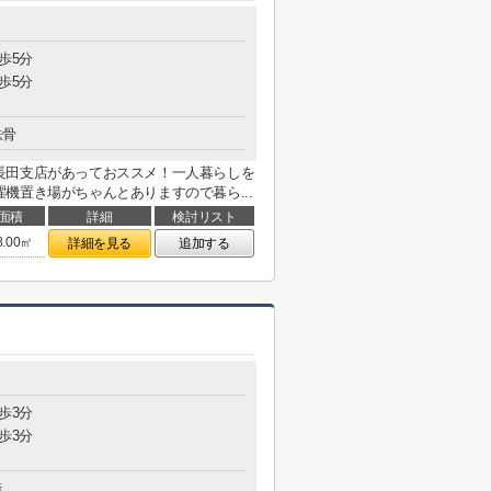
歩5分
歩5分
鉄骨
長田支店があっておススメ！一人暮らしを
機置き場がちゃんとありますので暮ら...
面積
詳細
検討リスト
8.00㎡
詳細を見る
追加する
歩3分
歩3分
造