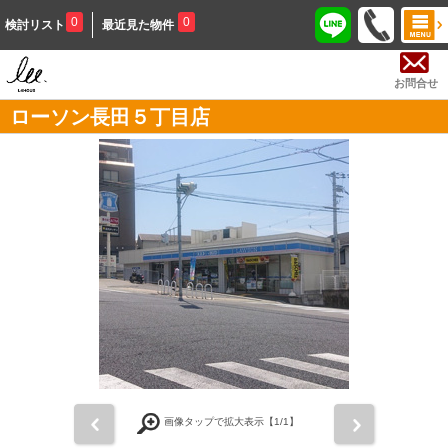
0
0
検討リスト
最近見た物件
お問合せ
ローソン長田５丁目店
前
次
画像タップで拡大表示【
1
/1】