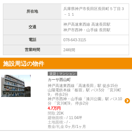
兵庫県神戸市長田区長田町５丁目３
所在地
－１１
神戸高速東西線 高速長田駅
交通
神戸市西神・山手線 長田駅
電話
078-643-3115
営業時間
24時間
施設周辺の物件
賃貸｜マンション
カーサ西山町
神戸高速東西線「高速長田」駅 徒歩15分
山陽電鉄本線「板宿」駅 バス5分 「宮川町
9」 停歩2分
神戸市西神・山手線「湊川公園」駅 バス10
分 「宮川町9」 停歩2分
4.7万円
間取:
2DK
建物面積:
- / 11.04坪
土地面積:
- / -
敷金/礼金:
0ヶ月/1ヶ月