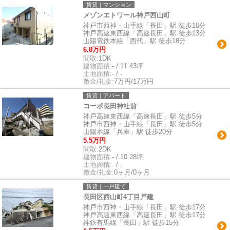
賃貸｜マンション
メゾンエトワール神戸西山町
神戸市西神・山手線「長田」駅 徒歩10分
神戸高速東西線「高速長田」駅 徒歩13分
山陽電鉄本線「西代」駅 徒歩18分
6.8万円
間取:
1DK
建物面積:
- / 11.43坪
土地面積:
- / -
敷金/礼金:
7万円/17万円
賃貸｜アパート
コーポ長田神社前
神戸高速東西線「高速長田」駅 徒歩5分
神戸市西神・山手線「長田」駅 徒歩5分
山陽本線「兵庫」駅 徒歩20分
5.5万円
間取:
2DK
建物面積:
- / 10.28坪
土地面積:
- / -
敷金/礼金:
0ヶ月/0ヶ月
賃貸｜一戸建て
長田区西山町4丁目戸建
神戸市西神・山手線「長田」駅 徒歩17分
神戸高速東西線「高速長田」駅 徒歩17分
神鉄有馬線「長田」駅 徒歩15分