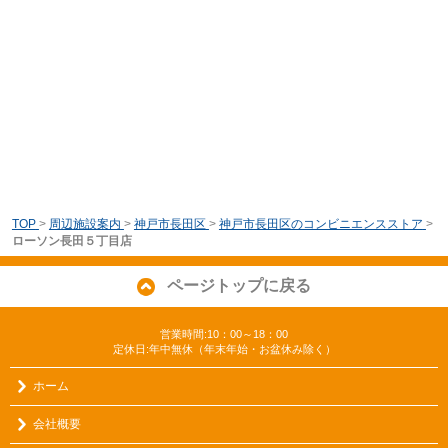
TOP
>
周辺施設案内
>
神戸市長田区
>
神戸市長田区のコンビニエンスストア
>
ローソン長田５丁目店
ページトップに戻る
営業時間:10：00～18：00
定休日:年中無休（年末年始・お盆休み除く）
ホーム
会社概要