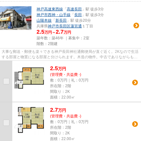
神戸高速東西線
「
高速長田
」駅 徒歩3分
神戸市西神・山手線
「
長田
」駅 徒歩3分
山陽本線
「
新長田
」駅 徒歩20分
兵庫県
神戸市長田区
蓮宮通
１丁目
2.5
2.7
万円～
万円
築年数：築46年 ｜募集中：
2室
階数：2階建
大事な郵送・郵便も楽々できる神戸長田神社通郵便局が直ぐ近く。2Kなので生活
する部屋と物置になる部屋と分けられます。木造の物件。中古でありながらも綺
麗な室内と魅力的な環境のあ...
2.5
万
円
(管理費・共益費 -)
敷：0万円｜礼：0万円
所在階：2階
間取り：2K
面積：22.00㎡
2.7
万
円
(管理費・共益費 -)
敷：0万円｜礼：0万円
所在階：2階
間取り：2K
面積：22.00㎡