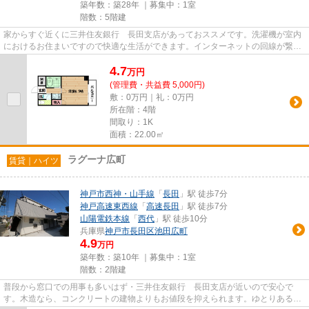
築年数：築28年 ｜募集中：
1室
階数：5階建
家からすぐ近くに三井住友銀行 長田支店があっておススメです。洗濯機が室内
におけるお住まいですので快適な生活ができます。インターネットの回線が繋が
っていますので快適なお住ま...
4.7
万
円
(管理費・共益費 5,000円)
敷：0万円｜礼：0万円
所在階：4階
間取り：1K
面積：22.00㎡
ラグーナ広町
賃貸｜ハイツ
神戸市西神・山手線
「
長田
」駅 徒歩7分
神戸高速東西線
「
高速長田
」駅 徒歩7分
山陽電鉄本線
「
西代
」駅 徒歩10分
兵庫県
神戸市長田区
池田広町
4.9
万円
築年数：築10年 ｜募集中：
1室
階数：2階建
普段から窓口での用事も多いはず・三井住友銀行 長田支店が近いので安心で
す。木造なら、コンクリートの建物よりもお値段を抑えられます。ゆとりある暮