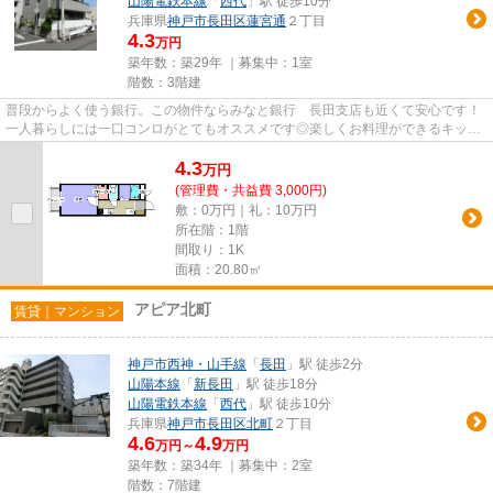
山陽電鉄本線
「
西代
」駅 徒歩10分
兵庫県
神戸市長田区
蓮宮通
２丁目
4.3
万円
築年数：築29年 ｜募集中：
1室
階数：3階建
普段からよく使う銀行。この物件ならみなと銀行 長田支店も近くて安心です！
一人暮らしには一口コンロがとてもオススメです◎楽しくお料理ができるキッチ
ンIH調理器を使用しています◎...
4.3
万
円
(管理費・共益費 3,000円)
敷：0万円｜礼：10万円
所在階：1階
間取り：1K
面積：20.80㎡
アピア北町
賃貸｜マンション
神戸市西神・山手線
「
長田
」駅 徒歩2分
山陽本線
「
新長田
」駅 徒歩18分
山陽電鉄本線
「
西代
」駅 徒歩10分
兵庫県
神戸市長田区
北町
２丁目
4.6
4.9
万円～
万円
築年数：築34年 ｜募集中：
2室
階数：7階建