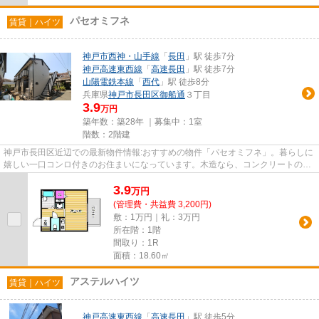
パセオミフネ
賃貸｜ハイツ
神戸市西神・山手線
「
長田
」駅 徒歩7分
神戸高速東西線
「
高速長田
」駅 徒歩7分
山陽電鉄本線
「
西代
」駅 徒歩8分
兵庫県
神戸市長田区
御船通
３丁目
3.9
万円
築年数：築28年 ｜募集中：
1室
階数：2階建
神戸市長田区近辺での最新物件情報:おすすめの物件「パセオミフネ」。暮らしに
嬉しい一口コンロ付きのお住まいになっています。木造なら、コンクリートの建
物よりもお値段を抑えられま...
3.9
万
円
(管理費・共益費 3,200円)
敷：1万円｜礼：3万円
所在階：1階
間取り：1R
面積：18.60㎡
アステルハイツ
賃貸｜ハイツ
神戸高速東西線
「
高速長田
」駅 徒歩5分