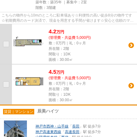
築年数：築35年 ｜募集中：
2室
階数：3階建
こちらの物件から10mのところに駐車場あり☆利便性の高い徒歩8分の物件です
☆初期費用のカード決済で、現金を用意する手間が省けます☆安心と信頼のマン
ションタイプの物件☆より詳しい情...
4.2
万
円
(管理費・共益費 5,000円)
敷：0万円｜礼：0ヶ月
所在階：2階
間取り：1DK
面積：30.00㎡
4.5
万
円
(管理費・共益費 5,000円)
敷：0万円｜礼：0ヶ月
所在階：2階
間取り：1DK
面積：30.00㎡
辰美ハイツ
賃貸｜マンション
神戸市西神・山手線
「
長田
」駅 徒歩7分
神戸高速東西線
「
高速長田
」駅 徒歩7分