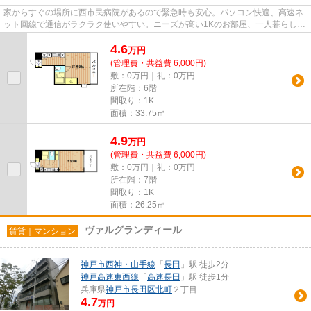
家からすぐの場所に西市民病院があるので緊急時も安心。パソコン快適、高速ネ
ット回線で通信がラクラク使いやすい。ニーズが高い1Kのお部屋、一人暮らしを
するにも最適です。鉄筋コン...
4.6
万
円
(管理費・共益費 6,000円)
敷：0万円｜礼：0万円
所在階：6階
間取り：1K
面積：33.75㎡
4.9
万
円
(管理費・共益費 6,000円)
敷：0万円｜礼：0万円
所在階：7階
間取り：1K
面積：26.25㎡
ヴァルグランディール
賃貸｜マンション
神戸市西神・山手線
「
長田
」駅 徒歩2分
神戸高速東西線
「
高速長田
」駅 徒歩1分
兵庫県
神戸市長田区
北町
２丁目
4.7
万円