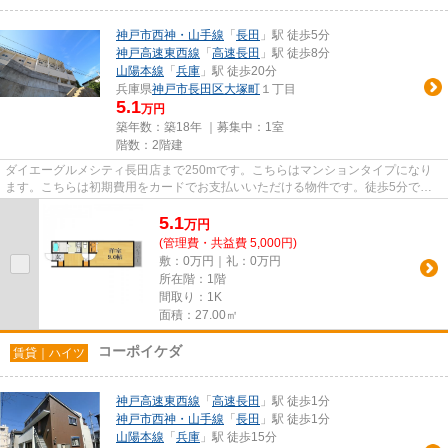
神戸市西神・山手線
「
長田
」駅 徒歩5分
神戸高速東西線
「
高速長田
」駅 徒歩8分
山陽本線
「
兵庫
」駅 徒歩20分
兵庫県
神戸市長田区
大塚町
１丁目
5.1
万円
築年数：築18年 ｜募集中：
1室
階数：2階建
ダイエーグルメシティ長田店まで250mです。こちらはマンションタイプになり
ます。こちらは初期費用をカードでお支払いいただける物件です。徒歩5分で駅
にアクセス可能な、魅力的な駅近...
5.1
万
円
(管理費・共益費 5,000円)
敷：0万円｜礼：0万円
所在階：1階
間取り：1K
面積：27.00㎡
コーポイケダ
賃貸｜ハイツ
神戸高速東西線
「
高速長田
」駅 徒歩1分
神戸市西神・山手線
「
長田
」駅 徒歩1分
山陽本線
「
兵庫
」駅 徒歩15分