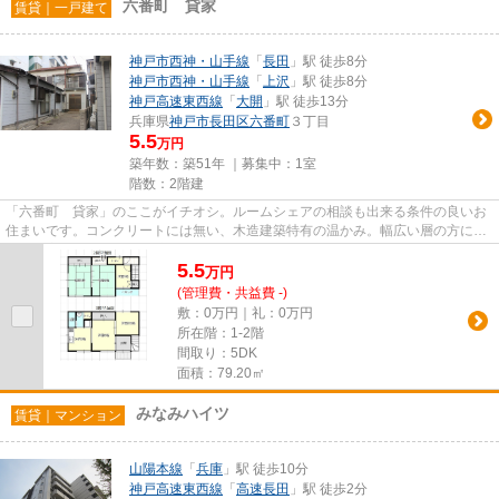
六番町 貸家
賃貸｜一戸建て
神戸市西神・山手線
「
長田
」駅 徒歩8分
神戸市西神・山手線
「
上沢
」駅 徒歩8分
神戸高速東西線
「
大開
」駅 徒歩13分
兵庫県
神戸市長田区
六番町
３丁目
5.5
万円
築年数：築51年 ｜募集中：
1室
階数：2階建
「六番町 貸家」のここがイチオシ。ルームシェアの相談も出来る条件の良いお
住まいです。コンクリートには無い、木造建築特有の温かみ。幅広い層の方に好
評の、家賃5.5万円台のお部屋...
5.5
万
円
(管理費・共益費 -)
敷：0万円｜礼：0万円
所在階：1-2階
間取り：5DK
面積：79.20㎡
みなみハイツ
賃貸｜マンション
山陽本線
「
兵庫
」駅 徒歩10分
神戸高速東西線
「
高速長田
」駅 徒歩2分