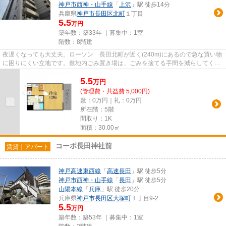
神戸市西神・山手線
「
上沢
」駅 徒歩14分
兵庫県
神戸市長田区
北町
１丁目
5.5
万円
築年数：築33年 ｜募集中：
1室
階数：8階建
夜遅くなっても大丈夫。ローソン 長田北町が近く(240m)にあるので急な買い物
に困りにくい立地です。敷地内ごみ置き場は、ごみを捨てる手間を減らしてくれ
ます。設備が充実したマンシ...
5.5
万
円
(管理費・共益費 5,000円)
敷：0万円｜礼：0万円
所在階：5階
間取り：1K
面積：30.00㎡
コーポ長田神社前
賃貸｜アパート
神戸高速東西線
「
高速長田
」駅 徒歩5分
神戸市西神・山手線
「
長田
」駅 徒歩5分
山陽本線
「
兵庫
」駅 徒歩20分
兵庫県
神戸市長田区
大塚町
１丁目9-2
5.5
万円
築年数：築53年 ｜募集中：
1室