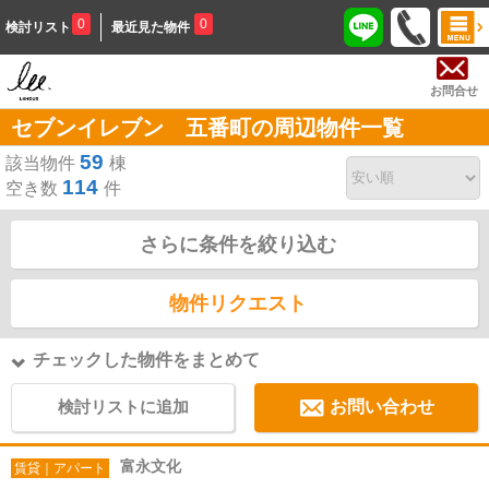
0
0
検討リスト
最近見た物件
お問合せ
セブンイレブン 五番町の周辺物件一覧
59
該当物件
棟
114
空き数
件
さらに条件を絞り込む
物件リクエスト
チェックした物件をまとめて
検討リストに追加
お問い合わせ
富永文化
賃貸｜アパート