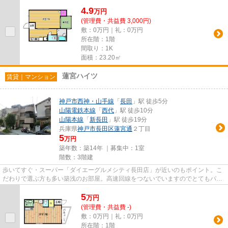
らしを実現する、家賃5.1万円の...
4.9
万
円
(管理費・共益費 3,000円)
敷：0万円｜礼：0万円
所在階：1階
間取り：1K
面積：23.20㎡
蓮宮ハイツ
賃貸｜マンション
神戸市西神・山手線
「
長田
」駅 徒歩5分
山陽電鉄本線
「
西代
」駅 徒歩10分
山陽本線
「
新長田
」駅 徒歩19分
兵庫県
神戸市長田区
蓮宮通
２丁目
5
万円
築年数：築14年 ｜募集中：
1室
階数：3階建
歩いてすぐ・スーパー「ダイエーグルメシティ長田店」が近いのもポイント。こ
だわりで選ぶ方も多い築浅のお部屋。高速回線をつないでいますのでとてもパソ
コンが使いやすい。音の響き...
5
万
円
(管理費・共益費 -)
敷：0万円｜礼：0万円
所在階：1階