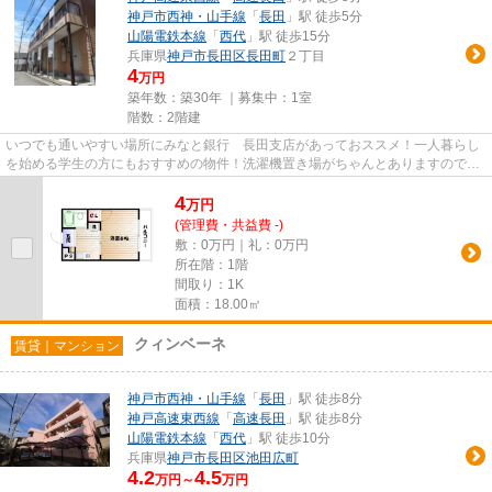
神戸市西神・山手線
「
長田
」駅 徒歩5分
山陽電鉄本線
「
西代
」駅 徒歩15分
兵庫県
神戸市長田区
長田町
２丁目
4
万円
築年数：築30年 ｜募集中：
1室
階数：2階建
いつでも通いやすい場所にみなと銀行 長田支店があっておススメ！一人暮らし
を始める学生の方にもおすすめの物件！洗濯機置き場がちゃんとありますので暮
らしに役立ちます♪ネット回線...
4
万
円
(管理費・共益費 -)
敷：0万円｜礼：0万円
所在階：1階
間取り：1K
面積：18.00㎡
クィンベーネ
賃貸｜マンション
神戸市西神・山手線
「
長田
」駅 徒歩8分
神戸高速東西線
「
高速長田
」駅 徒歩8分
山陽電鉄本線
「
西代
」駅 徒歩10分
兵庫県
神戸市長田区
池田広町
4.2
4.5
万円～
万円