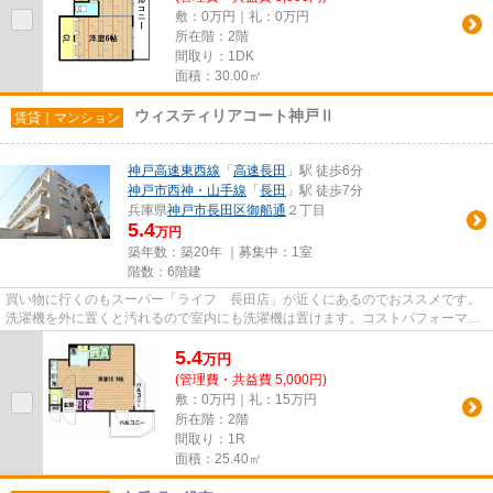
敷：0万円｜礼：0万円
所在階：2階
間取り：1DK
面積：30.00㎡
ウィスティリアコート神戸Ⅱ
賃貸｜マンション
神戸高速東西線
「
高速長田
」駅 徒歩6分
神戸市西神・山手線
「
長田
」駅 徒歩7分
兵庫県
神戸市長田区
御船通
２丁目
5.4
万円
築年数：築20年 ｜募集中：
1室
階数：6階建
買い物に行くのもスーパー「ライフ 長田店」が近くにあるのでおススメです。
洗濯機を外に置くと汚れるので室内にも洗濯機は置けます。コストパフォーマン
スにも優れた、オススメの中...
5.4
万
円
(管理費・共益費 5,000円)
敷：0万円｜礼：15万円
所在階：2階
間取り：1R
面積：25.40㎡