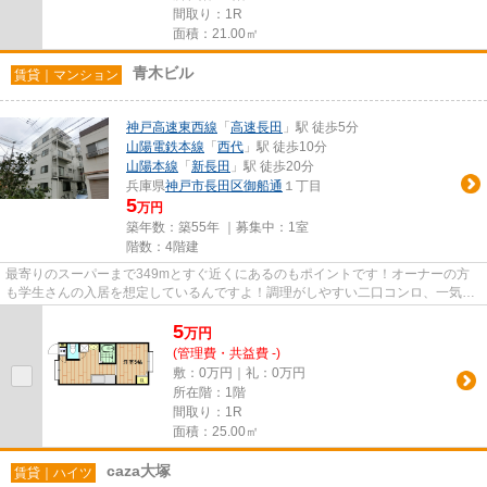
間取り：1R
面積：21.00㎡
青木ビル
賃貸｜マンション
神戸高速東西線
「
高速長田
」駅 徒歩5分
山陽電鉄本線
「
西代
」駅 徒歩10分
山陽本線
「
新長田
」駅 徒歩20分
兵庫県
神戸市長田区
御船通
１丁目
5
万円
築年数：築55年 ｜募集中：
1室
階数：4階建
最寄りのスーパーまで349mとすぐ近くにあるのもポイントです！オーナーの方
も学生さんの入居を想定しているんですよ！調理がしやすい二口コンロ、一気に
2品のお料理がつくれます☆敷地...
5
万
円
(管理費・共益費 -)
敷：0万円｜礼：0万円
所在階：1階
間取り：1R
面積：25.00㎡
caza大塚
賃貸｜ハイツ