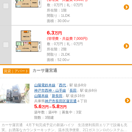
敷：0万円｜礼：0万円
所在階：1階
間取り：1LDK
面積：30.00㎡
6.3
万
円
(管理費・共益費 7,000円)
敷：0万円｜礼：0万円
所在階：2階
間取り：2LDK
面積：52.00㎡
カーサ蓮宮通
賃貸｜アパート
山陽電鉄本線
「
西代
」駅 徒歩8分
神戸市西神・山手線
「
長田
」駅 徒歩8分
山陽本線
「
新長田
」駅 徒歩16分
兵庫県
神戸市長田区
蓮宮通
４丁目
5.6
5.8
万円～
万円
築年数：築4年 ｜募集中：
3室
階数：3階建
カーサ蓮宮通 4月下旬完成予定の新築ハイツ 生活便利長田エリアで設備も充
実。お洒落なカウンターキッチン、温水洗浄便座、2口ガスコンロのシステムキ