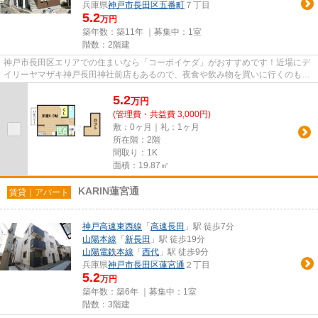
兵庫県
神戸市長田区
五番町
７丁目
5.2
万円
築年数：築11年 ｜募集中：
1室
階数：2階建
神戸市長田区エリアでの住まいなら「コーポイケダ」がおすすめです！近場にデ
イリーヤマザキ神戸長田神社前店もあるので、夜食や飲み物を買いに行くのも
楽々！洗濯機が室内にあれば、...
5.2
万
円
(管理費・共益費 3,000円)
敷：0ヶ月｜礼：1ヶ月
所在階：2階
間取り：1K
面積：19.87㎡
KARIN蓮宮通
賃貸｜アパート
神戸高速東西線
「
高速長田
」駅 徒歩7分
山陽本線
「
新長田
」駅 徒歩19分
山陽電鉄本線
「
西代
」駅 徒歩9分
兵庫県
神戸市長田区
蓮宮通
２丁目
5.2
万円
築年数：築6年 ｜募集中：
1室
階数：3階建