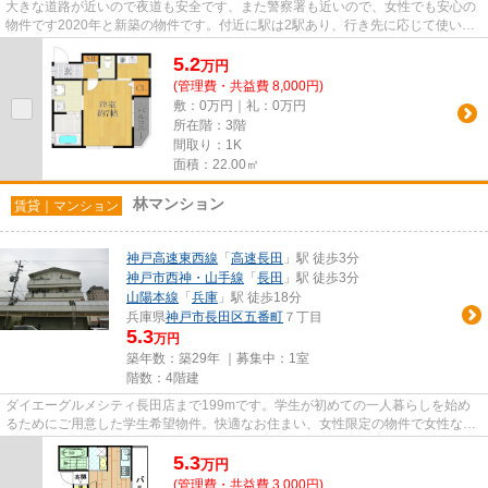
大きな道路が近いので夜道も安全です、また警察署も近いので、女性でも安心の
物件です2020年と新築の物件です。付近に駅は2駅あり、行き先に応じて使い分
けができます。info@elfor.jp...
5.2
万
円
(管理費・共益費 8,000円)
敷：0万円｜礼：0万円
所在階：3階
間取り：1K
面積：22.00㎡
林マンション
賃貸｜マンション
神戸高速東西線
「
高速長田
」駅 徒歩3分
神戸市西神・山手線
「
長田
」駅 徒歩3分
山陽本線
「
兵庫
」駅 徒歩18分
兵庫県
神戸市長田区
五番町
７丁目
5.3
万円
築年数：築29年 ｜募集中：
1室
階数：4階建
ダイエーグルメシティ長田店まで199mです。学生が初めての一人暮らしを始め
るためにご用意した学生希望物件。快適なお住まい、女性限定の物件で女性なら
ではの生活。耐震性も高くて安...
5.3
万
円
(管理費・共益費 3,000円)