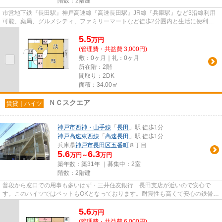
階数：2階建
市営地下鉄『長田駅』神戸高速線『高速長田駅』JR線『兵庫駅』など3沿線利用
可能、薬局、グルメシティ、ファミリーマートなど徒歩2分圏内と生活に便利な
立地です。
5.5
万
円
(管理費・共益費 3,000円)
敷：0ヶ月｜礼：0ヶ月
所在階：2階
間取り：2DK
面積：34.00㎡
ＮＣスクエア
賃貸｜ハイツ
神戸市西神・山手線
「
長田
」駅 徒歩1分
神戸高速東西線
「
高速長田
」駅 徒歩1分
兵庫県
神戸市長田区
五番町
８丁目
5.6
6.3
万円～
万円
築年数：築31年 ｜募集中：
2室
階数：2階建
普段から窓口での用事も多いはず・三井住友銀行 長田支店が近いので安心で
す。このハイツではペットもOKとなっております。耐震性も高くて安心の鉄骨造
ハイツ。コチラのお部屋は中古...
5.6
万
円
(管理費・共益費 6,000円)