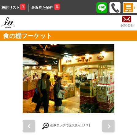
0
0
検討リスト
最近見た物件
お問合せ
食の棚フーケット
前
次
画像タップで拡大表示【
1
/1】