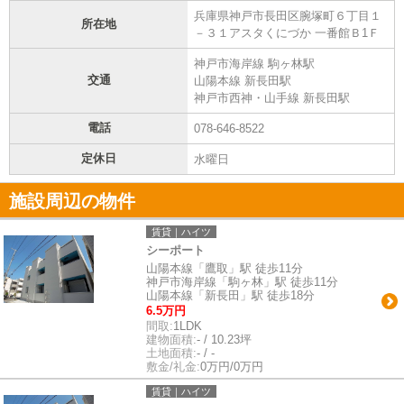
兵庫県神戸市長田区腕塚町６丁目１
所在地
－３１アスタくにづか 一番館Ｂ1Ｆ
神戸市海岸線 駒ヶ林駅
交通
山陽本線 新長田駅
神戸市西神・山手線 新長田駅
電話
078-646-8522
定休日
水曜日
施設周辺の物件
賃貸｜ハイツ
シーポート
山陽本線「鷹取」駅 徒歩11分
神戸市海岸線「駒ヶ林」駅 徒歩11分
山陽本線「新長田」駅 徒歩18分
6.5万円
間取:
1LDK
建物面積:
- / 10.23坪
土地面積:
- / -
敷金/礼金:
0万円/0万円
賃貸｜ハイツ