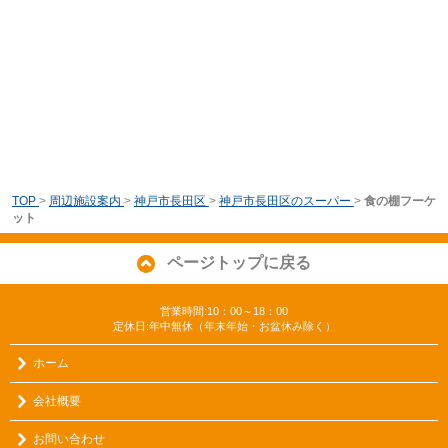
TOP
>
周辺施設案内
>
神戸市長田区
>
神戸市長田区のスーパー
>
食の棚フーケ
ット
ページトップに戻る
営業時間:10：00～18：00
定休日:年中無休（年末年始・お盆休み除く）
ホーム
会社概要
お問い合わせ