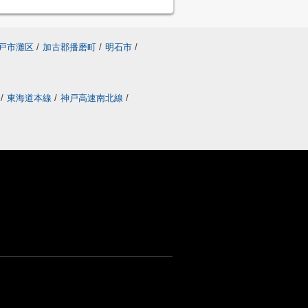
戸市灘区
/
加古郡播磨町
/
明石市
/
線
/
東海道本線
/
神戸高速南北線
/