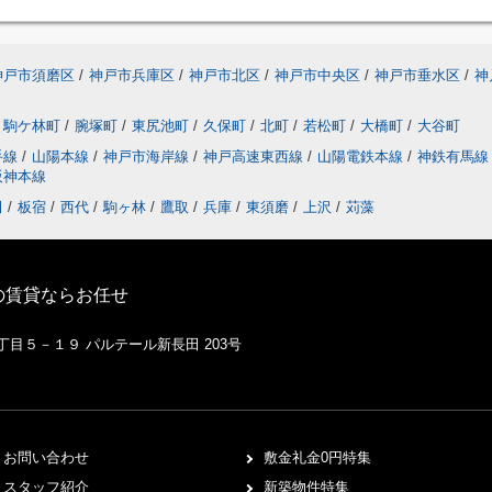
神戸市須磨区
/
神戸市兵庫区
/
神戸市北区
/
神戸市中央区
/
神戸市垂水区
/
神
駒ケ林町
/
腕塚町
/
東尻池町
/
久保町
/
北町
/
若松町
/
大橋町
/
大谷町
手線
/
山陽本線
/
神戸市海岸線
/
神戸高速東西線
/
山陽電鉄本線
/
神鉄有馬
阪神本線
田
/
板宿
/
西代
/
駒ヶ林
/
鷹取
/
兵庫
/
東須磨
/
上沢
/
苅藻
の賃貸ならお任せ
１丁目５－１９ パルテール新長田 203号
お問い合わせ
敷金礼金0円特集
スタッフ紹介
新築物件特集