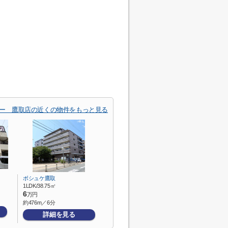
ー 鷹取店の近くの物件をもっと見る
ボシュケ鷹取
1LDK/38.75㎡
6
万円
約476m／6分
詳細を見る