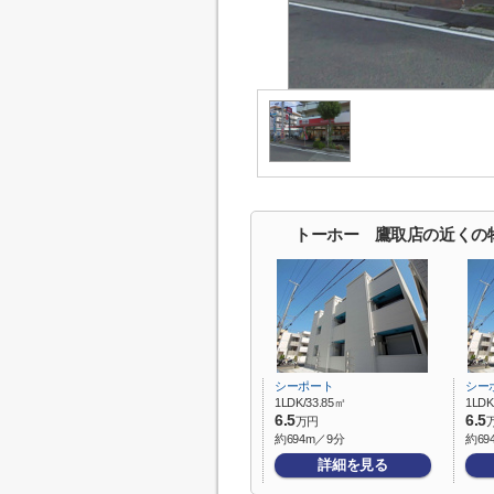
トーホー 鷹取店の近くの
シーポート
シー
1LDK/33.85㎡
1LDK
6.5
6.5
万円
約694m／9分
約69
詳細を見る