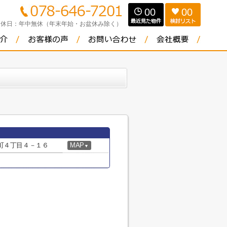
00
00
定休日：
年中無休（年末年始・お盆休み除く）
町４丁目４－１６
MAP
▼