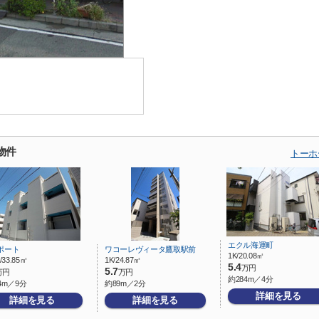
物件
トーホ
エクル海運町
ポート
ワコーレヴィータ鷹取駅前
1K/20.08㎡
/33.85㎡
1K/24.87㎡
5.4
万円
5.7
万円
万円
約284m／4分
4m／9分
約89m／2分
詳細を見る
詳細を見る
詳細を見る