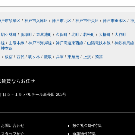
神戸市須磨区
/
神戸市兵庫区
/
神戸市北区
/
神戸市中央区
/
神戸市垂水区
/
神
駒ケ林町
/
腕塚町
/
東尻池町
/
久保町
/
北町
/
若松町
/
大橋町
/
大谷町
手線
/
山陽本線
/
神戸市海岸線
/
神戸高速東西線
/
山陽電鉄本線
/
神鉄有馬
阪神本線
田
/
板宿
/
西代
/
駒ヶ林
/
鷹取
/
兵庫
/
東須磨
/
上沢
/
苅藻
の賃貸ならお任せ
１丁目５－１９ パルテール新長田 203号
お問い合わせ
敷金礼金0円特集
スタッフ紹介
新築物件特集