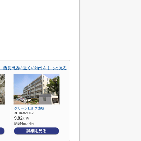
 西長田店の近くの物件をもっと見る
グリーンヒルズ鷹取
3LDK/82.00㎡
9.82
万円
約244m／4分
詳細を見る