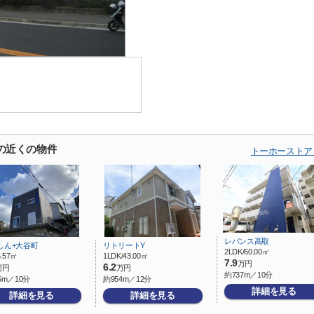
の近くの物件
トーホーストア
レバンス高取
しん+大谷町
リトリートY
2LDK/60.00㎡
5.57㎡
1LDK/43.00㎡
7.9
万円
6.2
万円
万円
約737m／10分
5m／10分
約954m／12分
詳細を見る
詳細を見る
詳細を見る