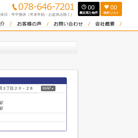
00
00
定休日：
年中無休（年末年始・お盆休み除く）
田３丁目２０－２８
MAP
▼
駅
駅