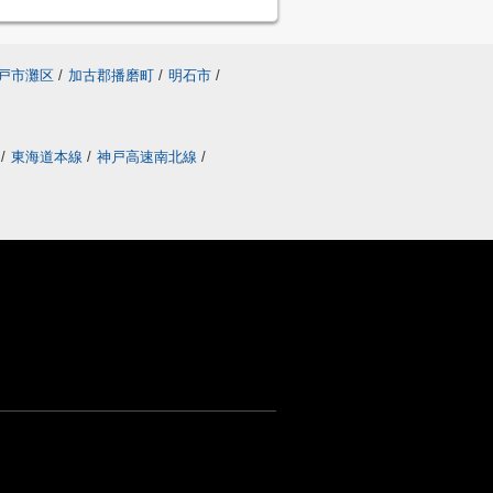
戸市灘区
/
加古郡播磨町
/
明石市
/
線
/
東海道本線
/
神戸高速南北線
/