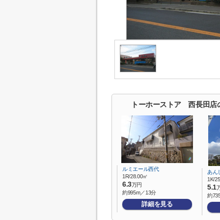
トーホーストア 西長田店
ルミエール西代
あん
1R/28.00㎡
1K/2
6.3
万円
5.1
約995m／13分
約73
詳細を見る