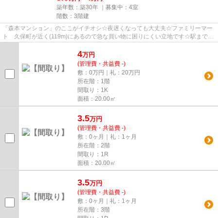
築年数：築30年 ｜募集中：
4室
階数：3階建
「森本マンション」のここがイチオシ☆夜遅くなっても大丈夫☆ファミリーマー
ト 久保町が近く(119m)にあるので急な買い物に困りにくい立地です☆駅までの
道のりは平たんで、お買い物も便...
4
万
円
(管理費・共益費 -)
敷：0万円｜礼：20万円
所在階：1階
間取り：1K
面積：20.00㎡
3.5
万
円
(管理費・共益費 -)
敷：0ヶ月｜礼：1ヶ月
所在階：2階
間取り：1R
面積：20.00㎡
3.5
万
円
(管理費・共益費 -)
敷：0ヶ月｜礼：1ヶ月
所在階：3階