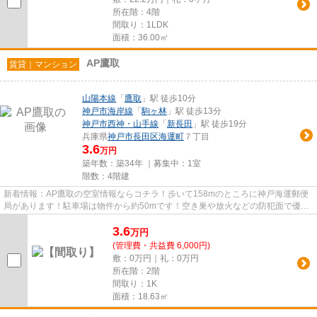
所在階：4階
間取り：1LDK
面積：36.00㎡
AP鷹取
賃貸｜マンション
山陽本線
「
鷹取
」駅 徒歩10分
神戸市海岸線
「
駒ヶ林
」駅 徒歩13分
神戸市西神・山手線
「
新長田
」駅 徒歩19分
兵庫県
神戸市長田区
海運町
７丁目
3.6
万円
築年数：築34年 ｜募集中：
1室
階数：4階建
新着情報：AP鷹取の空室情報ならコチラ！歩いて158mのところに神戸海運郵便
局があります！駐車場は物件から約50mです！空き巣や放火などの防犯面で優れ
ているマンションタイプの物件で...
3.6
万
円
(管理費・共益費 6,000円)
敷：0万円｜礼：0万円
所在階：2階
間取り：1K
面積：18.63㎡