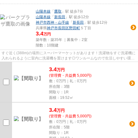
山陽本線
「
鷹取
」駅 徒歩7分
山陽本線
「
新長田
」駅 徒歩12分
神戸市西神・山手線
「
新長田
」駅 徒歩12分
兵庫県
神戸市長田区
野田町
５丁目
3.4
万円
築年数：築35年 ｜募集中：
2室
階数：10階建
すぐ近く(388m)の場所にスーパーマーケットがあります！洗濯物をすぐ洗濯機に
入れられるように室内に洗濯機を置けます◎ワンルームなので生活しやすい環境
にできます♪近隣にパーキング...
3.4
万
円
(管理費・共益費 5,000円)
敷：0万円｜礼：0万円
所在階：3階
間取り：1R
面積：19.52㎡
3.4
万
円
(管理費・共益費 5,000円)
敷：0万円｜礼：0万円
所在階：5階
間取り：1R