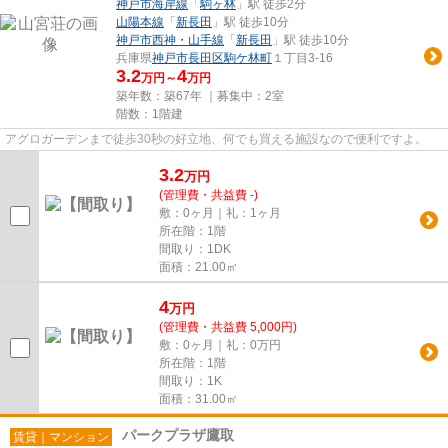
神戸市海岸線
「
駒ヶ林
」駅 徒歩2分
山陽本線
「
新長田
」駅 徒歩10分
神戸市西神・山手線
「
新長田
」駅 徒歩10分
兵庫県
神戸市長田区
駒ケ林町
１丁目3-16
3.2
4
万円～
万円
築年数：築67年 ｜募集中：
2室
階数：1階建
アグロガーデンまで徒歩30秒の好立地、何でも買える施設なので便利ですよ。
3.2
万
円
(管理費・共益費 -)
敷：0ヶ月｜礼：1ヶ月
所在階：1階
間取り：1DK
面積：21.00㎡
4
万
円
(管理費・共益費 5,000円)
敷：0ヶ月｜礼：0万円
所在階：1階
間取り：1K
面積：31.00㎡
パークプラザ鷹取
賃貸｜マンション