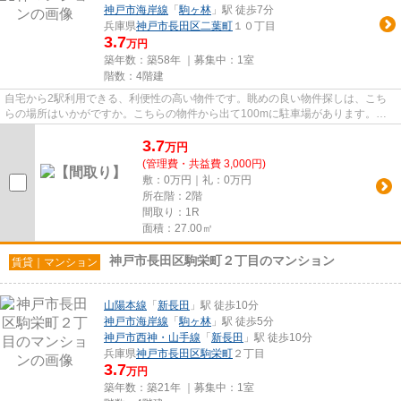
神戸市海岸線
「
駒ヶ林
」駅 徒歩7分
兵庫県
神戸市長田区
二葉町
１０丁目
3.7
万円
築年数：築58年 ｜募集中：
1室
階数：4階建
自宅から2駅利用できる、利便性の高い物件です。眺めの良い物件探しは、こち
らの場所はいかがですか。こちらの物件から出て100mに駐車場があります。駅
まで平坦な物件で、ラクに駅まで...
3.7
万
円
(管理費・共益費 3,000円)
敷：0万円｜礼：0万円
所在階：2階
間取り：1R
面積：27.00㎡
神戸市長田区駒栄町２丁目のマンション
賃貸｜マンション
山陽本線
「
新長田
」駅 徒歩10分
神戸市海岸線
「
駒ヶ林
」駅 徒歩5分
神戸市西神・山手線
「
新長田
」駅 徒歩10分
兵庫県
神戸市長田区
駒栄町
２丁目
3.7
万円
築年数：築21年 ｜募集中：
1室