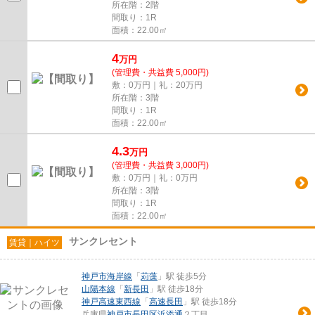
所在階：2階
間取り：1R
面積：22.00㎡
4
万
円
(管理費・共益費 5,000円)
敷：0万円｜礼：20万円
所在階：3階
間取り：1R
面積：22.00㎡
4.3
万
円
(管理費・共益費 3,000円)
敷：0万円｜礼：0万円
所在階：3階
間取り：1R
面積：22.00㎡
サンクレセント
賃貸｜ハイツ
神戸市海岸線
「
苅藻
」駅 徒歩5分
山陽本線
「
新長田
」駅 徒歩18分
神戸高速東西線
「
高速長田
」駅 徒歩18分
兵庫県
神戸市長田区
浜添通
２丁目