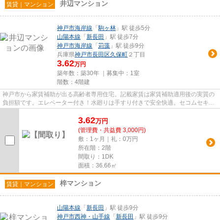
井辺マンション
賃貸｜マンション
神戸市海岸線
「
駒ヶ林
」駅 徒歩5分
山陽本線
「
新長田
」駅 徒歩7分
神戸市海岸線
「
苅藻
」駅 徒歩9分
兵庫県
神戸市長田区
久保町
２丁目
3.62
万円
築年数：築30年 ｜募集中：
1室
階数：4階建
神戸市から家賃補助が出る高齢者専用住宅。記載家賃は家賃補助適用後の実質の
負担額です。エレベーター付き！水廻りは手すり付きで安全快適。セコムセキュ
リティ完備（緊急通報）
3.62
万
円
(管理費・共益費 3,000円)
敷：1ヶ月｜礼：0万円
所在階：2階
間取り：1DK
面積：36.66㎡
梓マンション
賃貸｜マンション
山陽本線
「
新長田
」駅 徒歩9分
神戸市西神・山手線
「
新長田
」駅 徒歩9分