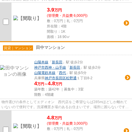
ースまでの距離は約100mになり...
3.9
万
円
(管理費・共益費 6,000円)
敷：0万円｜礼：0万円
所在階：4階
間取り：1K
面積：18.90㎡
田中マンション
賃貸｜マンション
山陽本線
「
新長田
」駅 徒歩2分
神戸市西神・山手線
「
新長田
」駅 徒歩2分
山陽電鉄本線
「
西代
」駅 徒歩5分
兵庫県
神戸市長田区
松野通
１丁目8-2
4
4.8
万円～
万円
築年数：築42年 ｜募集中：
3室
階数：4階建
物件選びの条件としてエディオン 西代店をご希望ならば285mほどしか離れて
いないので便利です。洗濯機置き場のあるお住まいです、場所に困らないです。
長い目で見てもメリットの大き...
4.8
万
円
(管理費・共益費 3,000円)
敷：0万円｜礼：0万円