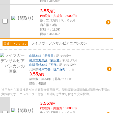
面積：36.00㎡
3.55
万
円
(管理費・共益費 10,000円)
敷：21.3万円｜礼：0ヶ月
所在階：3階
間取り：1LDK
面積：36.00㎡
ライフガーデンサルビアニバンカン
賃貸｜マンション
山陽本線
「
新長田
」駅 徒歩9分
神戸市海岸線
「
駒ヶ林
」駅 徒歩9分
山陽電鉄本線
「
西代
」駅 徒歩12分
兵庫県
神戸市長田区
久保町
１丁目
3.55
万円
築年数：築33年 ｜募集中：
1室
階数：4階建
神戸市から家賃補助が出る高齢者専用住宅。記載家賃は家賃補助適用後の実質の
負担額です。エレベーター付き！水廻りは手すり付きで安全快適。
3.55
万
円
(管理費・共益費 10,000円)
敷：22.2万円｜礼：0ヶ月