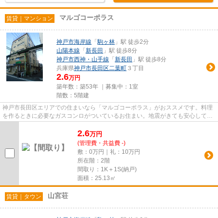
マルゴコーポラス
賃貸｜マンション
神戸市海岸線
「
駒ヶ林
」駅 徒歩2分
山陽本線
「
新長田
」駅 徒歩8分
神戸市西神・山手線
「
新長田
」駅 徒歩8分
兵庫県
神戸市長田区
二葉町
３丁目
2.6
万円
築年数：築53年 ｜募集中：
1室
階数：5階建
神戸市長田区エリアでの住まいなら「マルゴコーポラス」がおススメです。料理
を作るときに必要なガスコンロがついているお住まい。地震がきても安心して住
める、RC構造のマンションご...
2.6
万
円
(管理費・共益費 -)
敷：0万円｜礼：10万円
所在階：2階
間取り：1K＋1S(納戸)
面積：25.13㎡
山宮荘
賃貸｜タウン