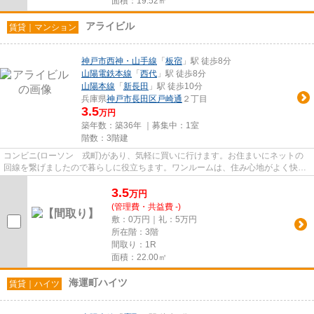
面積：19.52㎡
アライビル
賃貸｜マンション
神戸市西神・山手線
「
板宿
」駅 徒歩8分
山陽電鉄本線
「
西代
」駅 徒歩8分
山陽本線
「
新長田
」駅 徒歩10分
兵庫県
神戸市長田区
戸崎通
２丁目
3.5
万円
築年数：築36年 ｜募集中：
1室
階数：3階建
コンビニ(ローソン 戎町)があり、気軽に買いに行けます。お住まいにネットの
回線を繋げましたので暮らしに役立ちます。ワンルームは、住み心地がよく快適
な暮らしができます。住んで...
3.5
万
円
(管理費・共益費 -)
敷：0万円｜礼：5万円
所在階：3階
間取り：1R
面積：22.00㎡
海運町ハイツ
賃貸｜ハイツ