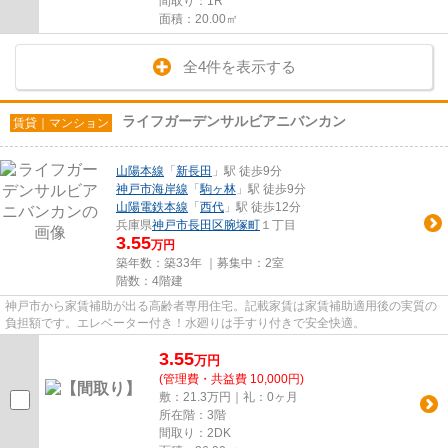
間取り：1R
面積：20.00㎡
全4件を表示する
ライフガーデンサルビアニバンカン
賃貸｜マンション
山陽本線
「
新長田
」駅 徒歩9分
神戸市海岸線
「
駒ヶ林
」駅 徒歩9分
山陽電鉄本線
「
西代
」駅 徒歩12分
兵庫県
神戸市長田区
腕塚町
１丁目
3.55
万円
築年数：築33年 ｜募集中：
2室
階数：4階建
神戸市から家賃補助が出る高齢者専用住宅。記載家賃は家賃補助適用後の実質の
負担額です。エレベーター付き！水廻りは手すり付きで安全快適。
3.55
万
円
(管理費・共益費 10,000円)
敷：21.3万円｜礼：0ヶ月
所在階：3階
間取り：2DK