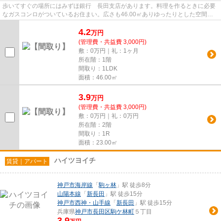
歩いてすぐの場所にはみずほ銀行 長田支店があります。料理を作るときに必要
なガスコンロがついているお住まい。広さも46.00㎡ありゆったりとした空間が
あります。安心感と温もりを与...
4.2
万
円
(管理費・共益費 3,000円)
敷：0万円｜礼：1ヶ月
所在階：1階
間取り：1LDK
面積：46.00㎡
3.9
万
円
(管理費・共益費 3,000円)
敷：0万円｜礼：0万円
所在階：2階
間取り：1R
面積：23.00㎡
ハイツヨイチ
賃貸｜アパート
神戸市海岸線
「
駒ヶ林
」駅 徒歩8分
山陽本線
「
新長田
」駅 徒歩15分
神戸市西神・山手線
「
新長田
」駅 徒歩15分
兵庫県
神戸市長田区
駒ケ林町
５丁目
3.9