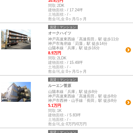
10.8万円
間取:
2DK
建物面積:
- / 17.24坪
土地面積:
- / -
敷金/礼金:
0ヶ月/1ヶ月
賃貸｜マンション
オークハイツ
神戸高速東西線「高速長田」駅 徒歩11分
神戸市海岸線「苅藻」駅 徒歩14分
山陽本線「兵庫」駅 徒歩16分
8.9万円
間取:
2LDK
建物面積:
- / 15.49坪
土地面積:
- / -
敷金/礼金:
0ヶ月/1ヶ月
賃貸｜マンション
ルーエン菅原
山陽本線「兵庫」駅 徒歩8分
神戸高速東西線「高速長田」駅 徒歩8分
神戸市西神・山手線「長田」駅 徒歩8分
5.1万円
間取:
1K
建物面積:
- / 5.83坪
土地面積:
- / -
敷金/礼金:
0万円/0万円
賃貸｜マンション