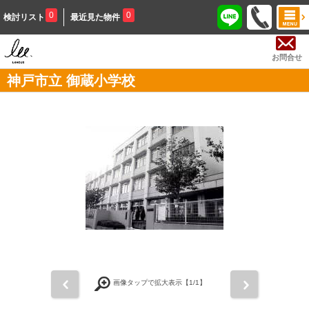
0
0
検討リスト
最近見た物件
お問合せ
神戸市立 御蔵小学校
前
次
画像タップで拡大表示【
1
/1】