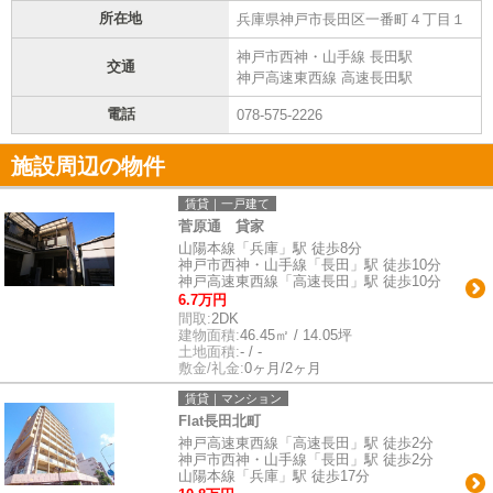
所在地
兵庫県神戸市長田区一番町４丁目１
神戸市西神・山手線 長田駅
交通
神戸高速東西線 高速長田駅
電話
078-575-2226
施設周辺の物件
賃貸｜一戸建て
菅原通 貸家
山陽本線「兵庫」駅 徒歩8分
神戸市西神・山手線「長田」駅 徒歩10分
神戸高速東西線「高速長田」駅 徒歩10分
6.7万円
間取:
2DK
建物面積:
46.45㎡ / 14.05坪
土地面積:
- / -
敷金/礼金:
0ヶ月/2ヶ月
賃貸｜マンション
Flat長田北町
神戸高速東西線「高速長田」駅 徒歩2分
神戸市西神・山手線「長田」駅 徒歩2分
山陽本線「兵庫」駅 徒歩17分