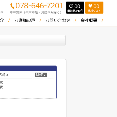
00
00
定休日：
年中無休（年末年始・お盆休み除く）
広町３
MAP
▼
駅
駅