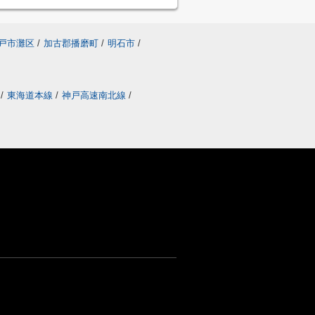
戸市灘区
/
加古郡播磨町
/
明石市
/
線
/
東海道本線
/
神戸高速南北線
/