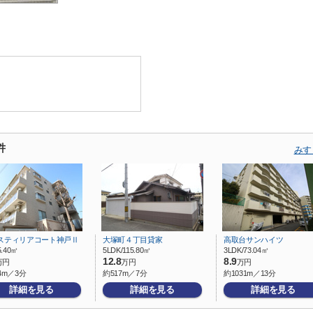
件
みす
スティリアコート神戸Ⅱ
大塚町４丁目貸家
高取台サンハイツ
5.40㎡
5LDK/115.80㎡
3LDK/73.04㎡
12.8
8.9
万円
万円
万円
4m／3分
約517m／7分
約1031m／13分
詳細を見る
詳細を見る
詳細を見る