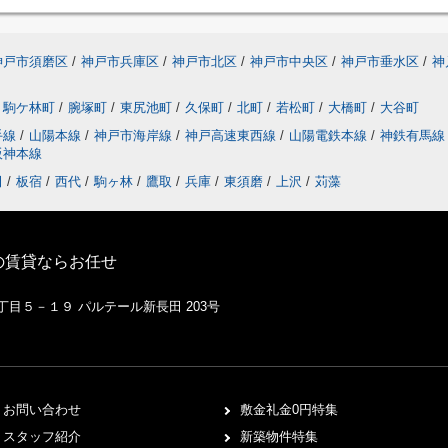
神戸市須磨区
/
神戸市兵庫区
/
神戸市北区
/
神戸市中央区
/
神戸市垂水区
/
神
駒ケ林町
/
腕塚町
/
東尻池町
/
久保町
/
北町
/
若松町
/
大橋町
/
大谷町
手線
/
山陽本線
/
神戸市海岸線
/
神戸高速東西線
/
山陽電鉄本線
/
神鉄有馬
阪神本線
田
/
板宿
/
西代
/
駒ヶ林
/
鷹取
/
兵庫
/
東須磨
/
上沢
/
苅藻
の賃貸ならお任せ
１丁目５－１９ パルテール新長田 203号
お問い合わせ
敷金礼金0円特集
スタッフ紹介
新築物件特集