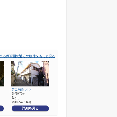
まる保育園の近くの物件をもっと見る
第二丘町ハイツ
2K/29.70㎡
3
万円
約1055m／14分
詳細を見る