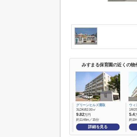
みすまる保育園の近くの物
グリーンヒルズ鷹取
ウィ
3LDK/82.00㎡
1R/2
9.82
5.4
万円
約1146m／15分
約19
詳細を見る