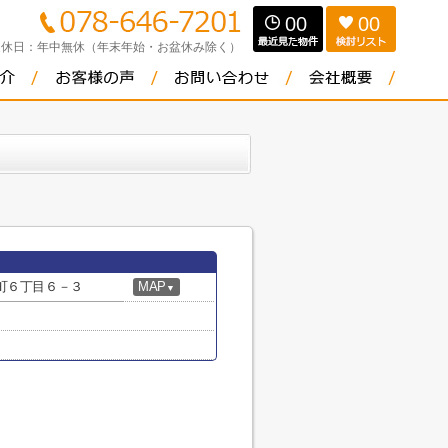
00
00
定休日：
年中無休（年末年始・お盆休み除く）
町６丁目６－３
MAP
▼