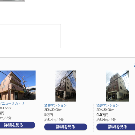
ツニュータカトリ
酒井マンション
酒井マンション
/41.58㎡
2DK/30.00㎡
2DK/30.00㎡
万円
5
4.5
万円
万円
0m／2分
約314m／4分
約314m／4分
詳細を見る
詳細を見る
詳細を見る