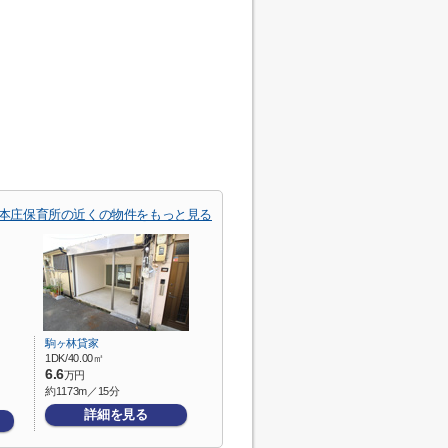
本庄保育所の近くの物件をもっと見る
駒ヶ林貸家
1DK/40.00㎡
6.6
万円
約1173m／15分
詳細を見る