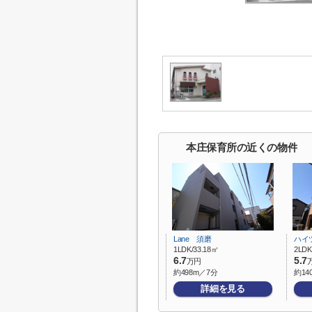
本庄保育所の近くの物件
Lane 須磨
ハイ
1LDK/33.18㎡
2LDK
6.7
5.7
万円
約498m／7分
約14
詳細を見る