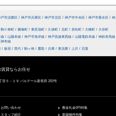
神戸市須磨区
/
神戸市兵庫区
/
神戸市北区
/
神戸市中央区
/
神戸市垂水区
/
神
駒ケ林町
/
腕塚町
/
東尻池町
/
久保町
/
北町
/
若松町
/
大橋町
/
大谷町
手線
/
山陽本線
/
神戸市海岸線
/
神戸高速東西線
/
山陽電鉄本線
/
神鉄有馬
阪神本線
田
/
板宿
/
西代
/
駒ヶ林
/
鷹取
/
兵庫
/
東須磨
/
上沢
/
苅藻
の賃貸ならお任せ
１丁目５－１９ パルテール新長田 203号
お問い合わせ
敷金礼金0円特集
スタッフ紹介
新築物件特集