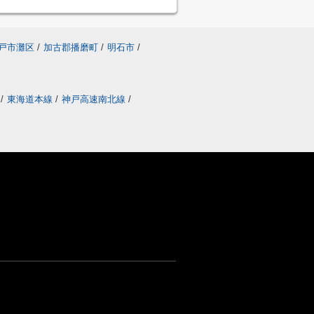
戸市灘区
/
加古郡播磨町
/
明石市
/
線
/
東海道本線
/
神戸高速南北線
/