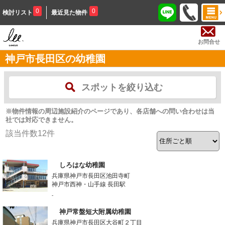
0
0
検討リスト
最近見た物件
お問合せ
神戸市長田区の幼稚園
スポットを絞り込む
※物件情報の周辺施設紹介のページであり、各店舗への問い合わせは当
社では対応できません。
該当件数
12
件
しろはな幼稚園
兵庫県神戸市長田区池田寺町
神戸市西神・山手線 長田駅
-
神戸常盤短大附属幼稚園
兵庫県神戸市長田区大谷町２丁目