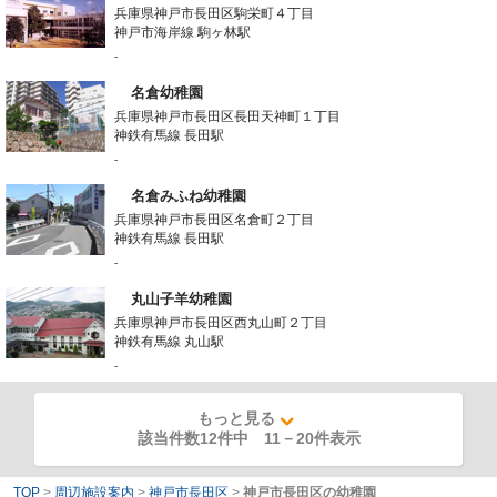
兵庫県神戸市長田区駒栄町４丁目
神戸市海岸線 駒ヶ林駅
-
名倉幼稚園
兵庫県神戸市長田区長田天神町１丁目
神鉄有馬線 長田駅
-
名倉みふね幼稚園
兵庫県神戸市長田区名倉町２丁目
神鉄有馬線 長田駅
-
丸山子羊幼稚園
兵庫県神戸市長田区西丸山町２丁目
神鉄有馬線 丸山駅
-
もっと見る
該当件数12件中
11
－
20
件表示
TOP
>
周辺施設案内
>
神戸市長田区
>
神戸市長田区の幼稚園