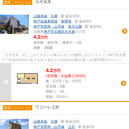
カサ水木
賃貸｜マンション
山陽本線
「
兵庫
」駅 徒歩10分
神戸高速東西線
「
新開地
」駅 徒歩8分
神戸市西神・山手線
「
湊川公園
」駅 徒歩8分
兵庫県
神戸市兵庫区
水木通
３丁目
4.2
万円
築年数：築41年 ｜募集中：
1室
階数：3階建
「カサ水木」のここがイチオシ☆家からすぐの場所にセブンイレブン神戸水木通
５丁目店(245m)があります☆あなたのお好みの駅を選べる2駅利用可のマンショ
ンです☆腰に負担を掛けずに歩け...
4.2
万
円
(管理費・共益費 2,000円)
敷：0万円｜礼：0万円
所在階：3階
間取り：1R
面積：20.00㎡
ワコーレ上沢
賃貸｜マンション
山陽本線
「
兵庫
」駅 徒歩10分
神戸市西神・山手線
「
上沢
」駅 徒歩2分