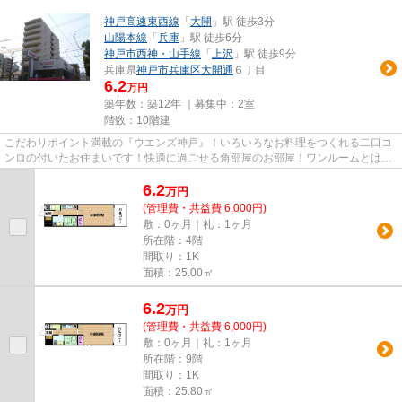
神戸高速東西線
「
大開
」駅 徒歩3分
山陽本線
「
兵庫
」駅 徒歩6分
神戸市西神・山手線
「
上沢
」駅 徒歩9分
兵庫県
神戸市兵庫区
大開通
６丁目
6.2
万円
築年数：築12年 ｜募集中：
2室
階数：10階建
こだわりポイント満載の『ウエンズ神戸』！いろいろなお料理をつくれる二口コ
ンロの付いたお住まいです！快適に過ごせる角部屋のお部屋！ワンルームとはち
がった素敵なキッチンがある...
6.2
万
円
(管理費・共益費 6,000円)
敷：0ヶ月｜礼：1ヶ月
所在階：4階
間取り：1K
面積：25.00㎡
6.2
万
円
(管理費・共益費 6,000円)
敷：0ヶ月｜礼：1ヶ月
所在階：9階
間取り：1K
面積：25.80㎡