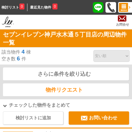
0
0
検討リスト
最近見た物件
お問合せ
セブンイレブン神戸水木通５丁目店の周辺物件
一覧
4
該当物件
棟
6
空き数
件
さらに条件を絞り込む
物件リクエスト
チェックした物件をまとめて
検討リストに追加
お問い合わせ