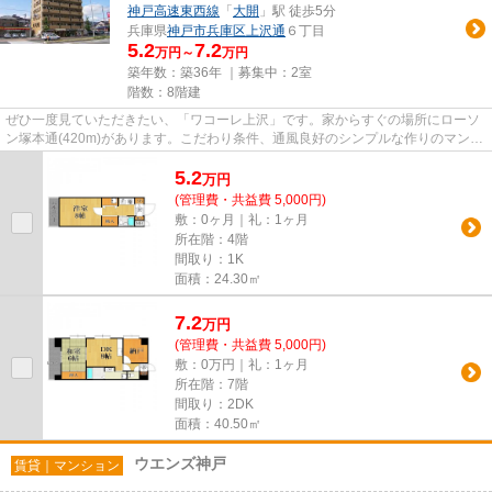
神戸高速東西線
「
大開
」駅 徒歩5分
兵庫県
神戸市兵庫区
上沢通
６丁目
5.2
7.2
万円～
万円
築年数：築36年 ｜募集中：
2室
階数：8階建
ぜひ一度見ていただきたい、「ワコーレ上沢」です。家からすぐの場所にローソ
ン塚本通(420m)があります。こだわり条件、通風良好のシンプルな作りのマンシ
ョンです。気分が落ちた時に...
5.2
万
円
(管理費・共益費 5,000円)
敷：0ヶ月｜礼：1ヶ月
所在階：4階
間取り：1K
面積：24.30㎡
7.2
万
円
(管理費・共益費 5,000円)
敷：0万円｜礼：1ヶ月
所在階：7階
間取り：2DK
面積：40.50㎡
ウエンズ神戸
賃貸｜マンション