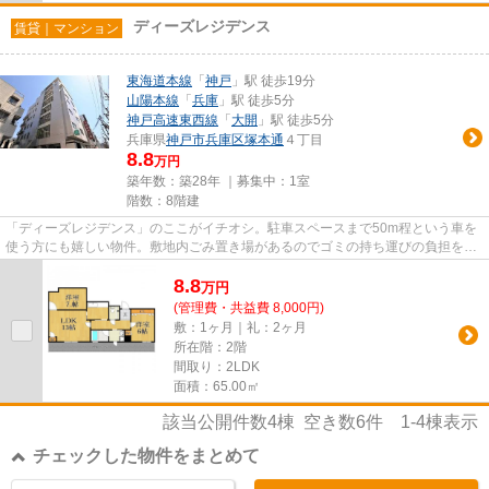
ディーズレジデンス
賃貸｜マンション
東海道本線
「
神戸
」駅 徒歩19分
山陽本線
「
兵庫
」駅 徒歩5分
神戸高速東西線
「
大開
」駅 徒歩5分
兵庫県
神戸市兵庫区
塚本通
４丁目
8.8
万円
築年数：築28年 ｜募集中：
1室
階数：8階建
「ディーズレジデンス」のここがイチオシ。駐車スペースまで50m程という車を
使う方にも嬉しい物件。敷地内ごみ置き場があるのでゴミの持ち運びの負担を少
しでも減らすことができます。...
8.8
万
円
(管理費・共益費 8,000円)
敷：1ヶ月｜礼：2ヶ月
所在階：2階
間取り：2LDK
面積：65.00㎡
該当公開件数
4
棟 空き数
6
件
1-4
棟表示
チェックした物件をまとめて