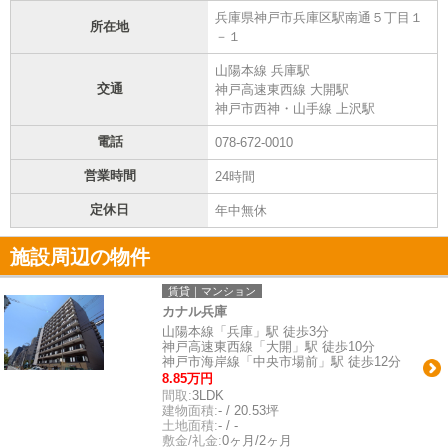
兵庫県神戸市兵庫区駅南通５丁目１
所在地
－１
山陽本線 兵庫駅
交通
神戸高速東西線 大開駅
神戸市西神・山手線 上沢駅
電話
078-672-0010
営業時間
24時間
定休日
年中無休
施設周辺の物件
賃貸｜マンション
カナル兵庫
山陽本線「兵庫」駅 徒歩3分
神戸高速東西線「大開」駅 徒歩10分
神戸市海岸線「中央市場前」駅 徒歩12分
8.85万円
間取:
3LDK
建物面積:
- / 20.53坪
土地面積:
- / -
敷金/礼金:
0ヶ月/2ヶ月