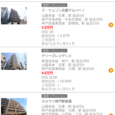
賃貸｜マンション
ラ・ウェゾン兵庫アルバーノ
山陽本線「兵庫」駅 徒歩5分
神戸市海岸線「中央市場前」駅 徒歩10分
神戸高速東西線「新開地」駅 徒歩13分
5.8万円
間取:
1R
建物面積:
- / 6.67坪
土地面積:
- / -
敷金/礼金:
0ヶ月/1ヶ月
賃貸｜マンション
ディーズレジデンス
東海道本線「神戸」駅 徒歩19分
山陽本線「兵庫」駅 徒歩5分
神戸高速東西線「大開」駅 徒歩5分
8.8万円
間取:
2LDK
建物面積:
- / 19.66坪
土地面積:
- / -
敷金/礼金:
1ヶ月/2ヶ月
賃貸｜マンション
タカマツ神戸駅南通
山陽本線「兵庫」駅 徒歩5分
神戸高速東西線「大開」駅 徒歩10分
神戸市西神・山手線「上沢」駅 徒歩15分