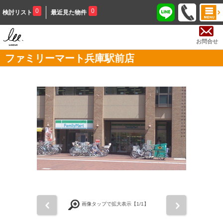
0
0
検討リスト
最近見た物件
お問合せ
ファミリーマート兵庫駅前店
前
次
画像タップで拡大表示【
1
/1】