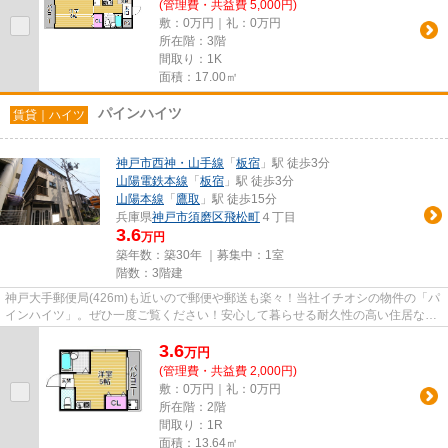
(管理費・共益費 5,000円)
敷：0万円｜礼：0万円
所在階：3階
間取り：1K
面積：17.00㎡
パインハイツ
賃貸｜ハイツ
神戸市西神・山手線
「
板宿
」駅 徒歩3分
山陽電鉄本線
「
板宿
」駅 徒歩3分
山陽本線
「
鷹取
」駅 徒歩15分
兵庫県
神戸市須磨区
飛松町
４丁目
3.6
万円
築年数：築30年 ｜募集中：
1室
階数：3階建
神戸大手郵便局(426m)も近いので郵便や郵送も楽々！当社イチオシの物件の「パ
インハイツ」。ぜひ一度ご覧ください！安心して暮らせる耐久性の高い住居な
ら、鉄骨造がベストです！初期...
3.6
万
円
(管理費・共益費 2,000円)
敷：0万円｜礼：0万円
所在階：2階
間取り：1R
面積：13.64㎡