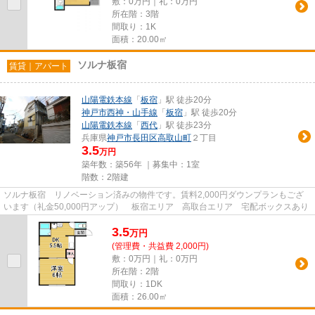
敷：0万円｜礼：0万円
所在階：3階
間取り：1K
面積：20.00㎡
ソルナ板宿
賃貸｜アパート
山陽電鉄本線
「
板宿
」駅 徒歩20分
神戸市西神・山手線
「
板宿
」駅 徒歩20分
山陽電鉄本線
「
西代
」駅 徒歩23分
兵庫県
神戸市長田区
高取山町
２丁目
3.5
万円
築年数：築56年 ｜募集中：
1室
階数：2階建
ソルナ板宿 リノベーション済みの物件です。賃料2,000円ダウンプランもござ
います（礼金50,000円アップ） 板宿エリア 高取台エリア 宅配ボックスあり
3.5
万
円
(管理費・共益費 2,000円)
敷：0万円｜礼：0万円
所在階：2階
間取り：1DK
面積：26.00㎡