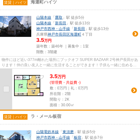
海運町ハイツ
賃貸｜ハイツ
山陽本線
「
鷹取
」駅 徒歩5分
山陽本線
「
新長田
」駅 徒歩13分
神戸市西神・山手線
「
新長田
」駅 徒歩13分
兵庫県
神戸市長田区
海運町
４丁目
3.5
万円
築年数：築46年 ｜募集中：
1室
階数：3階建
物件にほど近い377m離れた場所にブックオフ SUPER BAZAAR 2号神戸長田があ
ります！仲の良い友人と一緒に生活することができます！子供も一緒に住める
広々とした空間のお部屋となります...
3.5
万
円
(管理費・共益費 -)
敷：0万円｜礼：0万円
所在階：2階
間取り：2K
面積：30.00㎡
ラ・メール板宿
賃貸｜ハイツ
山陽電鉄本線
「
東須磨
」駅 徒歩5分
神戸市西神・山手線
「
板宿
」駅 徒歩7分