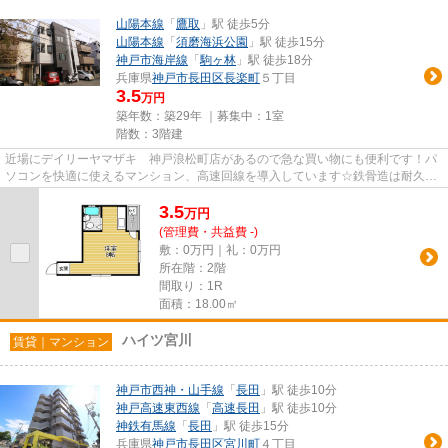
山陽本線
「
鷹取
」駅 徒歩5分
山陽本線
「
須磨海浜公園
」駅 徒歩15分
神戸市海岸線
「
駒ヶ林
」駅 徒歩18分
兵庫県
神戸市長田区
長楽町
５丁目
3.5
万円
築年数：築29年 ｜募集中：
1室
階数：3階建
近場にデイリーヤマザキ 神戸浪松町店があるので急な買い物にも便利です！パ
ソコンを快適に使えるマンション、高速回線を導入しています☆鉄骨造は耐久性
があり地震のリスクを抑えられ...
3.5
万
円
(管理費・共益費 -)
敷：0万円｜礼：0万円
所在階：2階
間取り：1R
面積：18.00㎡
ハイツ宮川
賃貸｜マンション
神戸市西神・山手線
「
長田
」駅 徒歩10分
神戸高速東西線
「
高速長田
」駅 徒歩10分
神鉄有馬線
「
長田
」駅 徒歩15分
兵庫県
神戸市長田区
宮川町
４丁目