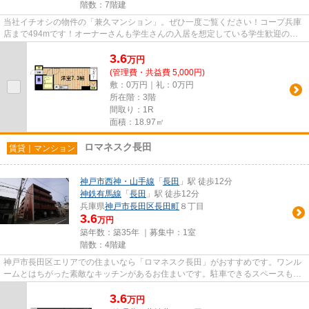
階数：7階建
当社イチオシの物件の「兼久マンション」。ぜひ一度ご覧ください！コープ兵庫
店まで494mです！オーナーさんも学生さんの入居を想定している学生歓迎の物
件◎ワンルームは学生さんからの...
3.6
万
円
(管理費・共益費 5,000円)
敷：0万円｜礼：0万円
所在階：3階
間取り：1R
面積：18.97㎡
ロマネスク長田
賃貸｜マンション
神戸市西神・山手線
「
長田
」駅 徒歩12分
神鉄有馬線
「
長田
」駅 徒歩12分
兵庫県
神戸市長田区
長田町
８丁目
3.6
万円
築年数：築35年 ｜募集中：
1室
階数：4階建
神戸市長田区エリアでの住まいなら「ロマネスク長田」がおすすめです。ワンル
ームとはちがった素敵なキッチンがあるお住まいです。駐車できるスペースも近
隣に確保できます。設備良し...
3.6
万
円