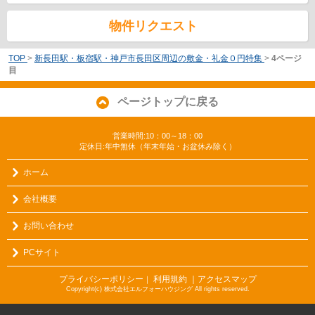
物件リクエスト
TOP
>
新長田駅・板宿駅・神戸市長田区周辺の敷金・礼金０円特集
>
4ページ
目
ページトップに戻る
営業時間:10：00～18：00
定休日:年中無休（年末年始・お盆休み除く）
ホーム
会社概要
お問い合わせ
PCサイト
プライバシーポリシー
利用規約
｜アクセスマップ
｜
Copyright(c) 株式会社エルフォーハウジング All rights reserved.