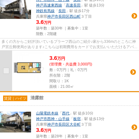
神戸高速東西線
「
高速長田
」駅 徒歩13分
神鉄有馬線
「
長田
」駅 徒歩17分
兵庫県
神戸市長田区
西山町
３丁目
3.6
万円
築年数：築30年 ｜募集中：
1室
階数：2階建
多くの方からご好評頂いているプラーフ西山のご紹介♪家から336mのところに神
戸宮丘郵便局があります♪こちらは初期費用をカードでお支払いいただけるアパー
トです♪周辺に2駅あるので電...
3.6
万
円
(管理費・共益費 3,000円)
敷：0万円｜礼：0万円
所在階：2階
間取り：1K
面積：21.00㎡
清露館
賃貸｜ハイツ
山陽電鉄本線
「
西代
」駅 徒歩10分
神戸市西神・山手線
「
板宿
」駅 徒歩13分
兵庫県
神戸市長田区
大谷町
３丁目
3.6
万円
築年数：築28年 ｜募集中：
1室