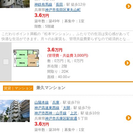
神鉄有馬線
「
長田
」駅 徒歩12分
兵庫県
神戸市長田区
東丸山町
3.6
万円
築年数：築49年 ｜募集中：
1室
階数：5階建
こだわりポイント満載の『松本マンション』。ふたりでの生活は安心感があって
快適な生活ができます。月々のお家賃も、管理共益費要らずなので経済的となっ
ています。賃貸物件ならでは...
3.6
万
円
(管理費・共益費 3,000円)
敷：0万円｜礼：0万円
所在階：2階
間取り：2DK
面積：40.00㎡
兼久マンション
賃貸｜マンション
山陽本線
「
兵庫
」駅 徒歩7分
神戸高速東西線
「
大開
」駅 徒歩7分
神戸市西神・山手線
「
上沢
」駅 徒歩10分
兵庫県
神戸市兵庫区
駅前通
５丁目
3.6
万円
築年数：築38年 ｜募集中：
1室