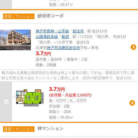
面積：18.47㎡
妙法寺コーポ
賃貸｜マンション
神戸市西神・山手線
「
妙法寺
」駅 徒歩12分
山陽電鉄本線
「
板宿
」駅 バス10分 「桜の界」 停歩1分
「桜の界」バス停下車 徒歩1分
兵庫県
神戸市須磨区
妙法寺
字桜ノ界地
3.7
万円
築年数：築48年 ｜募集中：
1室
階数：2階建
魅力溢れる素敵な眺望良好な場所は何より最大の癒しですね。通風良好で常に新
鮮な空気を送り込むマンションをご案内します。好評の駅近物件で、徒歩12分で
のアクセスが可能です。空き...
3.7
万
円
(管理費・共益費 2,000円)
敷：0万円｜礼：0万円
所在階：2階
間取り：2DK
面積：30.00㎡
梓マンション
賃貸｜マンション