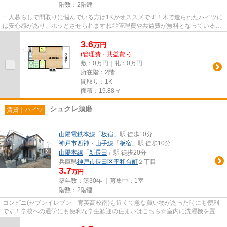
階数：2階建
一人暮らしで間取りに悩んでいる方は1Kがオススメです！木で造られたハイツに
は安心感があり、ホッとさせられますね◎管理費や共益費が無料となっているの
で、費用を抑えられます♪綺麗...
3.6
万
円
(管理費・共益費 -)
敷：0万円｜礼：0万円
所在階：2階
間取り：1K
面積：19.88㎡
シュクレ須磨
賃貸｜ハイツ
山陽電鉄本線
「
板宿
」駅 徒歩10分
神戸市西神・山手線
「
板宿
」駅 徒歩10分
山陽本線
「
新長田
」駅 徒歩20分
兵庫県
神戸市長田区
平和台町
２丁目
3.7
万円
築年数：築30年 ｜募集中：
1室
階数：2階建
コンビニ(セブンイレブン 育英高校南)も近くて急な買い物があった時にも便利
です！学校への通学にも便利な学生歓迎の住まいはこちら☆室内に洗濯機を置け
ば、お隣さんに騒音で迷惑をか...