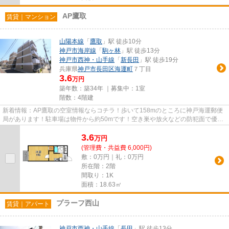
AP鷹取
賃貸｜マンション
山陽本線
「
鷹取
」駅 徒歩10分
神戸市海岸線
「
駒ヶ林
」駅 徒歩13分
神戸市西神・山手線
「
新長田
」駅 徒歩19分
兵庫県
神戸市長田区
海運町
７丁目
3.6
万円
築年数：築34年 ｜募集中：
1室
階数：4階建
新着情報：AP鷹取の空室情報ならコチラ！歩いて158mのところに神戸海運郵便
局があります！駐車場は物件から約50mです！空き巣や放火などの防犯面で優れ
ているマンションタイプの物件で...
3.6
万
円
(管理費・共益費 6,000円)
敷：0万円｜礼：0万円
所在階：2階
間取り：1K
面積：18.63㎡
プラーフ西山
賃貸｜アパート
神戸市西神・山手線
「
長田
」駅 徒歩13分