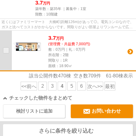
3.7
万円
築年数：築35年 ｜募集中：
1室
階数：10階建
近くにはファミリーマート 大橋町(距離126m)があって◎。電気コンロなので、
ガスと比べてコストがかからないです。間取りがよい部屋よりワンルームで広さ
のある部屋がオススメ。住み替...
3.7
万
円
(管理費・共益費 7,000円)
敷：0万円｜礼：0万円
所在階：2階
間取り：1R
面積：18.90㎡
該当公開件数
470
棟 空き数
709
件
61-80
棟表示
2
3
4
5
6
<<前へ
次へ>>
最初
チェックした物件をまとめて
検討リストに追加
お問い合わせ
さらに条件を絞り込む