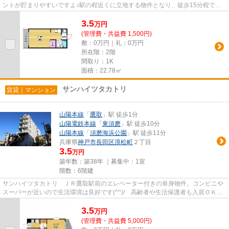
ントが貯まりやすいですよ♪駅の程近くに立地する物件となり、徒歩15分程でア
クセスできます♪機能性やデザ...
3.5
万
円
(管理費・共益費 1,500円)
敷：0万円｜礼：0万円
所在階：2階
間取り：1K
面積：22.78㎡
サンハイツタカトリ
賃貸｜マンション
山陽本線
「
鷹取
」駅 徒歩1分
山陽電鉄本線
「
東須磨
」駅 徒歩10分
山陽本線
「
須磨海浜公園
」駅 徒歩11分
兵庫県
神戸市長田区
浪松町
２丁目
3.5
万円
築年数：築38年 ｜募集中：
1室
階数：6階建
サンハイツタカトリ ＪＲ鷹取駅前のエレベーター付きの単身物件。コンビニや
スーパーが近いので生活環境は良好です(^^)/ 高齢者や生活保護者も入居ＯＫ
敷金礼金ゼロゼロで初期費用...
3.5
万
円
(管理費・共益費 5,000円)