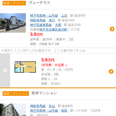
ヴューテラス
賃貸｜アパート
神戸市西神・山手線
「
上沢
」駅 徒歩9分
神鉄有馬線
「
湊川
」駅 徒歩14分
神戸高速東西線
「
大開
」駅 徒歩12分
兵庫県
神戸市兵庫区
湊川町
１０丁目
3.5
万円
築年数：築26年 ｜募集中：
1室
階数：2階建 地下1階
お風呂とトイレ別でこのお家賃です。とても魅力的ですよね。
3.5
万
円
(管理費・共益費 -)
敷：0ヶ月｜礼：0万円
所在階：2階
間取り：1K
面積：20.80㎡
松本マンション
賃貸｜マンション
神鉄有馬線
「
丸山
」駅 徒歩8分
神戸市西神・山手線
「
長田
」駅 バス13分 「大日寺
前」 停歩3分