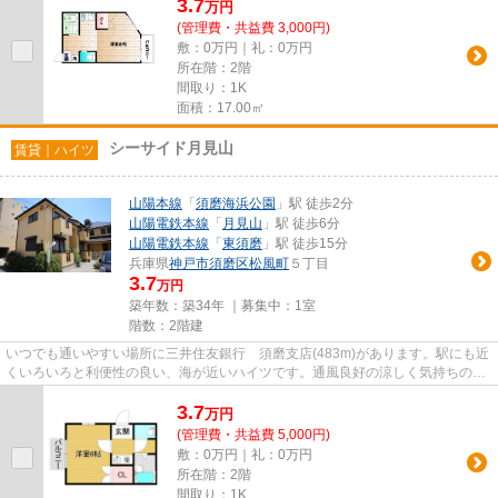
3.7
万
円
(管理費・共益費 3,000円)
敷：0万円｜礼：0万円
所在階：2階
間取り：1K
面積：17.00㎡
シーサイド月見山
賃貸｜ハイツ
山陽本線
「
須磨海浜公園
」駅 徒歩2分
山陽電鉄本線
「
月見山
」駅 徒歩6分
山陽電鉄本線
「
東須磨
」駅 徒歩15分
兵庫県
神戸市須磨区
松風町
５丁目
3.7
万円
築年数：築34年 ｜募集中：
1室
階数：2階建
いつでも通いやすい場所に三井住友銀行 須磨支店(483m)があります。駅にも近
くいろいろと利便性の良い、海が近いハイツです。通風良好の涼しく気持ちの良
い空間をご提供いたします。...
3.7
万
円
(管理費・共益費 5,000円)
敷：0万円｜礼：0万円
所在階：2階
間取り：1K