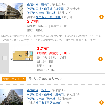
山陽本線
「
新長田
」駅 徒歩9分
神戸市西神・山手線
「
新長田
」駅 徒歩9分
神戸市海岸線
「
駒ヶ林
」駅 徒歩7分
兵庫県
神戸市長田区
二葉町
１０丁目
3.7
万円
築年数：築58年 ｜募集中：
1室
階数：4階建
自宅から2駅利用できる、利便性の高い物件です。眺めの良い物件探しは、こち
らの場所はいかがですか。こちらの物件から出て100mに駐車場があります。駅
まで平坦な物件で、ラクに駅まで...
3.7
万
円
(管理費・共益費 3,000円)
敷：0万円｜礼：0万円
所在階：2階
間取り：1R
面積：27.00㎡
ラパルフェシェリール
賃貸｜マンション
山陽本線
「
新長田
」駅 徒歩4分
神戸市西神・山手線
「
新長田
」駅 徒歩4分
神戸市海岸線
「
駒ヶ林
」駅 徒歩8分
兵庫県
神戸市長田区
大橋町
３丁目