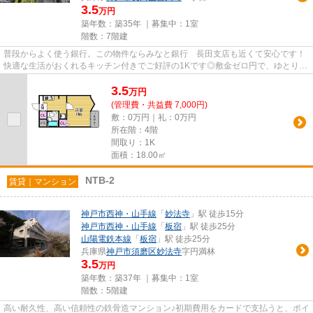
3.5
万円
築年数：築35年 ｜募集中：
1室
階数：7階建
普段からよく使う銀行。この物件ならみなと銀行 長田支店も近くて安心です！
快適な生活がおくれるキッチン付きでご好評の1Kです◎敷金ゼロ円で、ゆとりあ
る精神的に豊かな生活を◎納得...
3.5
万
円
(管理費・共益費 7,000円)
敷：0万円｜礼：0万円
所在階：4階
間取り：1K
面積：18.00㎡
NTB-2
賃貸｜マンション
神戸市西神・山手線
「
妙法寺
」駅 徒歩15分
神戸市西神・山手線
「
板宿
」駅 徒歩25分
山陽電鉄本線
「
板宿
」駅 徒歩25分
兵庫県
神戸市須磨区
妙法寺
字円満林
3.5
万円
築年数：築37年 ｜募集中：
1室
階数：5階建
高い耐久性、高い信頼性の鉄骨造マンション♪初期費用をカードで支払うと、ポイ