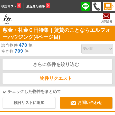
0
0
検討リスト
最近見た物件
お問合せ
敷金・礼金０円特集｜賃貸のことならエルフォ
ーハウジング(4ページ目)
470
該当物件
棟
709
空き数
件
さらに条件を絞り込む
物件リクエスト
チェックした物件をまとめて
検討リストに追加
お問い合わせ