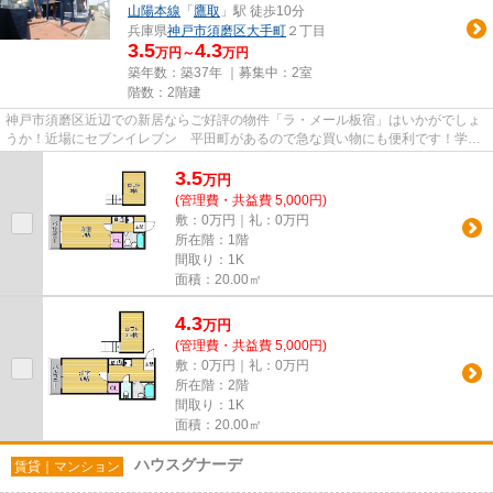
山陽本線
「
鷹取
」駅 徒歩10分
兵庫県
神戸市須磨区
大手町
２丁目
3.5
4.3
万円～
万円
築年数：築37年 ｜募集中：
2室
階数：2階建
神戸市須磨区近辺での新居ならご好評の物件「ラ・メール板宿」はいかがでしょ
うか！近場にセブンイレブン 平田町があるので急な買い物にも便利です！学校
への通学にも便利な学生歓迎...
3.5
万
円
(管理費・共益費 5,000円)
敷：0万円｜礼：0万円
所在階：1階
間取り：1K
面積：20.00㎡
4.3
万
円
(管理費・共益費 5,000円)
敷：0万円｜礼：0万円
所在階：2階
間取り：1K
面積：20.00㎡
ハウスグナーデ
賃貸｜マンション