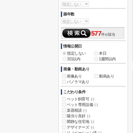
築年数
577
件が該当
情報公開日
指定しない
本日
3日以内
1週間以内
画像・動画あり
画像あり
動画あり
パノラマあり
こだわり条件
ペット飼育可
(-)
ペット専用設備
(-)
楽器相談
(-)
陽当り良好
(-)
閑静な住宅地
(-)
デザイナーズ
(-)
リノベーション済