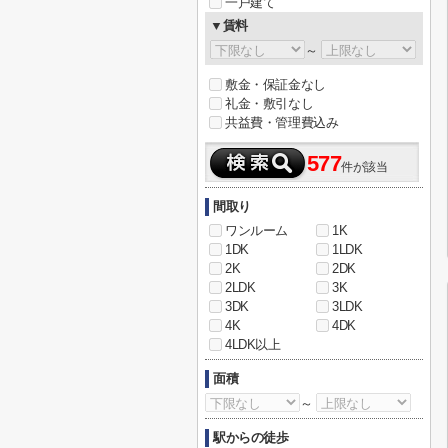
一戸建て
▼賃料
～
敷金・保証金なし
礼金・敷引なし
共益費・管理費込み
577
件が該当
間取り
ワンルーム
1K
1DK
1LDK
2K
2DK
2LDK
3K
3DK
3LDK
4K
4DK
4LDK以上
面積
～
駅からの徒歩