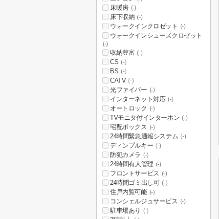
床暖房
(-)
床下収納
(-)
ウォークインクロゼット
(-)
ウォークインシューズクロゼット
(-)
収納豊富
(-)
CS
(-)
BS
(-)
CATV
(-)
光ファイバー
(-)
インターネット対応
(-)
オートロック
(-)
TVモニタ付インターホン
(-)
宅配ボックス
(-)
24時間緊急通報システム
(-)
ディンプルキー
(-)
防犯カメラ
(-)
24時間有人管理
(-)
フロントサービス
(-)
24時間ゴミ出し可
(-)
住戸内覧可能
(-)
コンシェルジュサービス
(-)
駐車場あり
(-)