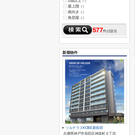
2階以上
(-)
最上階
(-)
南向き
(-)
角部屋
(-)
577
件が該当
新着物件
ソルテラスKOBE新長田
兵庫県神戸市長田区神楽町６丁目