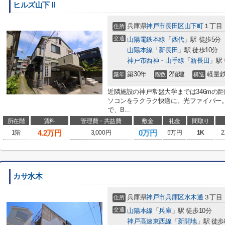
ヒルズ山下Ⅱ
兵庫県
神戸市長田区
山下町
１丁目
住所
交通
山陽電鉄本線
「
西代
」駅 徒歩5分
山陽本線
「
新長田
」駅 徒歩10分
神戸市西神・山手線
「
新長田
」駅 
築30年
2階建
軽量
築年
階数
構造
近隣施設の神戸常盤大学までは346mの
ソコンをラクラク快適に、光ファイバー
で、B...
所在階
賃料
管理費・共益費
敷金
礼金
間取り
4.2
万円
0万円
1階
3,000円
5万円
1K
2
カサ水木
兵庫県
神戸市兵庫区
水木通
３丁目
住所
交通
山陽本線
「
兵庫
」駅 徒歩10分
神戸高速東西線
「
新開地
」駅 徒歩