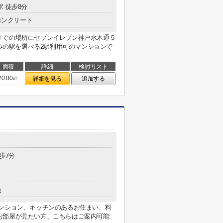
駅 徒歩8分
コンクリート
すぐの場所にセブンイレブン神戸水木通５
好みの駅を選べる2駅利用可のマンションで
面積
詳細
検討リスト
20.00㎡
詳細を見る
追加する
歩7分
造
マンション。キッチンのあるお住まい、料
お部屋が見たい方、こちらはご案内可能