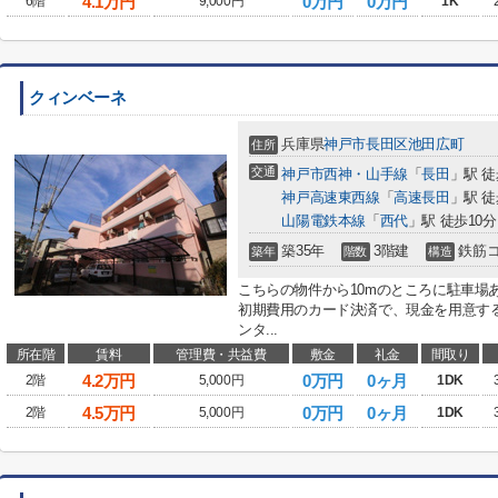
4.1
万円
0万円
0万円
6階
9,000円
1K
クィンベーネ
兵庫県
神戸市長田区
池田広町
住所
交通
神戸市西神・山手線
「
長田
」駅 徒
神戸高速東西線
「
高速長田
」駅 徒
山陽電鉄本線
「
西代
」駅 徒歩10分
築35年
3階建
鉄筋
築年
階数
構造
こちらの物件から10mのところに駐車場
初期費用のカード決済で、現金を用意す
ンタ...
所在階
賃料
管理費・共益費
敷金
礼金
間取り
4.2
万円
0万円
0ヶ月
2階
5,000円
1DK
4.5
万円
0万円
0ヶ月
2階
5,000円
1DK