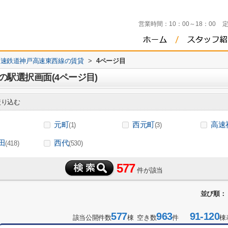
営業時間：
10：00～18：00
高速鉄道神戸高速東西線の賃貸
>
4ページ目
駅選択画面(4ページ目)
り込む
元町
西元町
高速
(1)
(3)
田
西代
(418)
(530)
577
件が該当
並び順：
577
963
91-120
該当公開件数
棟 空き数
件
棟