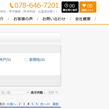
00
00
定休日：
年中無休（年末年始・お盆休み除く）
神戸
新開地
(50)
(36)
表示件数：
表示
<<前へ
2
3
4
5
6
次へ>>
最初