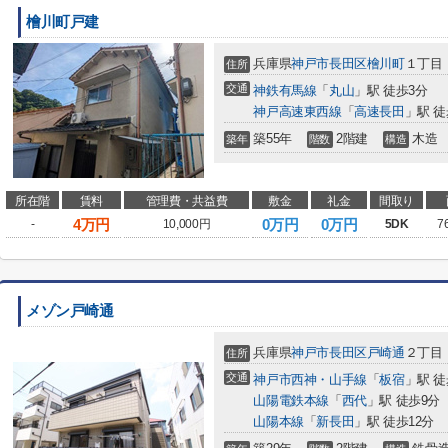
檜川町戸建
兵庫県
神戸市長田区
檜川町
１丁目
住所
交通
神鉄有馬線
「
丸山
」駅 徒歩3分
神戸高速東西線
「
高速長田
」駅 徒
築55年
2階建
木造
築年
階数
構造
所在階
賃料
管理費・共益費
敷金
礼金
間取り
4
万円
0万円
0万円
-
10,000円
5DK
7
メゾン戸崎通
兵庫県
神戸市長田区
戸崎通
２丁目
住所
交通
神戸市西神・山手線
「
板宿
」駅 徒
山陽電鉄本線
「
西代
」駅 徒歩9分
山陽本線
「
新長田
」駅 徒歩12分