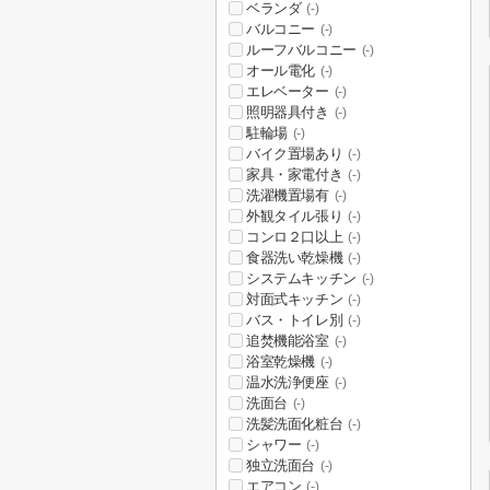
ベランダ
(-)
バルコニー
(-)
ルーフバルコニー
(-)
オール電化
(-)
エレベーター
(-)
照明器具付き
(-)
駐輪場
(-)
バイク置場あり
(-)
家具・家電付き
(-)
洗濯機置場有
(-)
外観タイル張り
(-)
コンロ２口以上
(-)
食器洗い乾燥機
(-)
システムキッチン
(-)
対面式キッチン
(-)
バス・トイレ別
(-)
追焚機能浴室
(-)
浴室乾燥機
(-)
温水洗浄便座
(-)
洗面台
(-)
洗髪洗面化粧台
(-)
シャワー
(-)
独立洗面台
(-)
エアコン
(-)