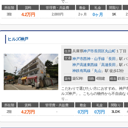
で...
所在階
賃料
管理費・共益費
敷金
礼金
間取り
4.2
万円
0ヶ月
3階
2,000円
2ヶ月
1K
2
ヒルズ神戸
兵庫県
神戸市長田区
丸山町
１丁目
住所
交通
神戸市西神・山手線
「
長田
」駅 バ
神戸高速東西線
「
高速長田
」駅 バ
神鉄有馬線
「
丸山
」駅 徒歩13分
築53年
4階建
鉄筋
築年
階数
構造
こだわりで選びたい方におすすめ。神戸
ルズ神戸」。こちらの物件から不自由な
り...
所在階
賃料
管理費・共益費
敷金
礼金
間取り
4.2
万円
0万円
0万円
2階
-
3LDK