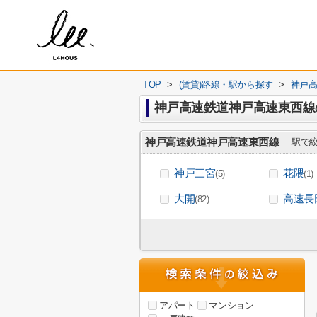
TOP
>
(賃貸)路線・駅から探す
>
神戸
神戸高速鉄道神戸高速東西線の
神戸高速鉄道神戸高速東西線
駅で絞
神戸三宮
花隈
(5)
(1)
大開
高速長
(82)
アパート
マンション