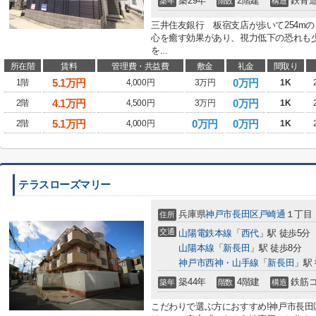
築29年
2階建
鉄骨
築年
階数
構造
三井住友銀行 板宿支店が歩いて254m
心を癒す効果があり、視力低下の恐れも
を...
所在階
賃料
管理費・共益費
敷金
礼金
間取り
5.1
万円
0万円
1階
4,000円
3万円
1K
4.1
万円
0万円
2階
4,500円
3万円
1K
5.1
万円
0万円
0万円
2階
4,000円
1K
テラスローズマリー
兵庫県
神戸市長田区
戸崎通
１丁目
住所
交通
山陽電鉄本線
「
西代
」駅 徒歩5分
山陽本線
「
新長田
」駅 徒歩8分
神戸市西神・山手線
「
新長田
」駅
築44年
4階建
鉄筋
築年
階数
構造
こだわりで選ぶ方におすすめ!神戸市長