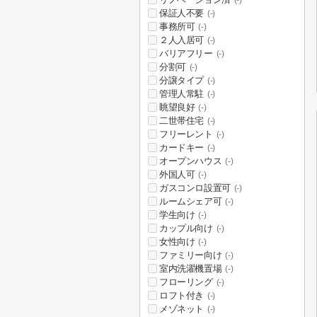
(-)
保証人不要
(-)
事務所可
(-)
２人入居可
(-)
バリアフリー
(-)
分割可
(-)
分譲タイプ
(-)
管理人常駐
(-)
眺望良好
(-)
二世帯住宅
(-)
フリーレント
(-)
カードキー
(-)
オープンハウス
(-)
外国人可
(-)
ガスコンロ設置可
(-)
ルームシェア可
(-)
学生向け
(-)
カップル向け
(-)
女性向け
(-)
ファミリー向け
(-)
室内洗濯機置場
(-)
フローリング
(-)
ロフト付き
(-)
メゾネット
(-)