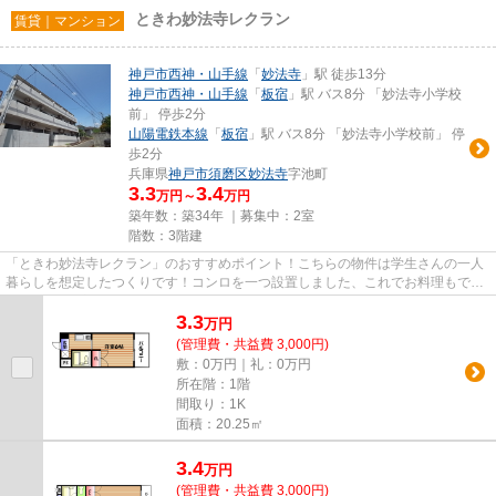
ときわ妙法寺レクラン
賃貸｜マンション
神戸市西神・山手線
「
妙法寺
」駅 徒歩13分
神戸市西神・山手線
「
板宿
」駅 バス8分 「妙法寺小学校
前」 停歩2分
山陽電鉄本線
「
板宿
」駅 バス8分 「妙法寺小学校前」 停
歩2分
兵庫県
神戸市須磨区
妙法寺
字池町
3.3
3.4
万円～
万円
築年数：築34年 ｜募集中：
2室
階数：3階建
「ときわ妙法寺レクラン」のおすすめポイント！こちらの物件は学生さんの一人
暮らしを想定したつくりです！コンロを一つ設置しました、これでお料理もでき
る生活に♪お家で簡単に調べも...
3.3
万
円
(管理費・共益費 3,000円)
敷：0万円｜礼：0万円
所在階：1階
間取り：1K
面積：20.25㎡
3.4
万
円
(管理費・共益費 3,000円)