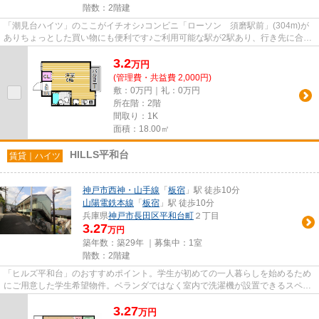
階数：2階建
「潮見台ハイツ」のここがイチオシ♪コンビニ「ローソン 須磨駅前」(304m)が
ありちょっとした買い物にも便利です♪ご利用可能な駅が2駅あり、行き先に合わ
せ使い分けができます♪室内に...
3.2
万
円
(管理費・共益費 2,000円)
敷：0万円｜礼：0万円
所在階：2階
間取り：1K
面積：18.00㎡
HILLS平和台
賃貸｜ハイツ
神戸市西神・山手線
「
板宿
」駅 徒歩10分
山陽電鉄本線
「
板宿
」駅 徒歩10分
兵庫県
神戸市長田区
平和台町
２丁目
3.27
万円
築年数：築29年 ｜募集中：
1室
階数：2階建
「ヒルズ平和台」のおすすめポイント。学生が初めての一人暮らしを始めるため
にご用意した学生希望物件。ベランダではなく室内で洗濯機が設置できるスペー
スがあります。ネット回線あ...
3.27
万
円