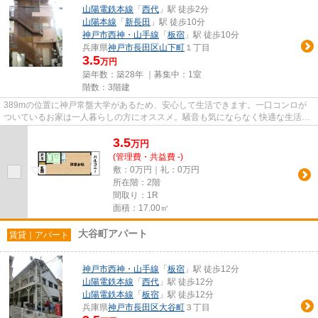
山陽電鉄本線
「
西代
」駅 徒歩2分
山陽本線
「
新長田
」駅 徒歩10分
神戸市西神・山手線
「
板宿
」駅 徒歩10分
兵庫県
神戸市長田区
山下町
１丁目
3.5
万円
築年数：築28年 ｜募集中：
1室
階数：3階建
389mの位置に神戸常盤大学があるため、安心して生活できます。一口コンロが
ついているお家は一人暮らしの方にオススメ。騒音も気にならなく快適な生活が
出来るのが角部屋の特徴です。...
3.5
万
円
(管理費・共益費 -)
敷：0万円｜礼：0万円
所在階：2階
間取り：1R
面積：17.00㎡
大谷町アパート
賃貸｜アパート
神戸市西神・山手線
「
板宿
」駅 徒歩12分
山陽電鉄本線
「
西代
」駅 徒歩12分
山陽電鉄本線
「
板宿
」駅 徒歩12分
兵庫県
神戸市長田区
大谷町
３丁目