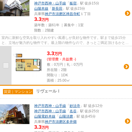
神戸市西神・山手線
「
板宿
」駅 徒歩15分
山陽本線
「
新長田
」駅 徒歩23分
兵庫県
神戸市須磨区
禅昌寺町
１丁目
3.3
万円
築年数：築61年 ｜募集中：
1室
階数：2階建
室内に新鮮な空気を取り入れやすい風通しが良好な物件です。駅まで徒歩15分
と、立地が魅力的な物件です。最上階の物件なので、きっとご満足頂けるかと思
います。こちらの物件からは2駅...
3.3
万
円
(管理費・共益費 -)
敷：0万円｜礼：0万円
所在階：2階
間取り：1DK
面積：25.00㎡
リヴェールⅠ
賃貸｜マンション
神戸市西神・山手線
「
妙法寺
」駅 徒歩12分
神戸市西神・山手線
「
名谷
」駅 徒歩25分
山陽電鉄本線
「
山陽須磨
」駅 徒歩45分
兵庫県
神戸市須磨区
多井畑
3.3
万円