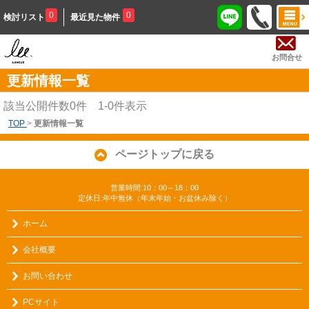
0
0
検討リスト
最近見た物件
お問合せ
更新情報一覧
該当公開件数
0
件
1-0
件表示
TOP
>
更新情報一覧
ページトップに戻る
営業時間:10：00～18：00
定休日:年中無休（年末年始・お盆休み除く）
ホーム
会社概要
お問い合わせ
PCサイト