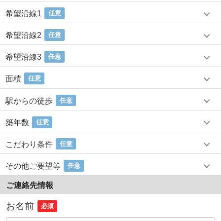
希望沿線1
任意
希望沿線2
任意
希望沿線3
任意
面積
任意
駅からの徒歩
任意
築年数
任意
こだわり条件
任意
その他ご要望等
任意
ご連絡先情報
お名前
必須