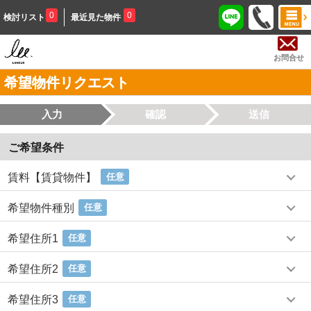
0
0
検討リスト
最近見た物件
お問合せ
希望物件リクエスト
入力
確認
送信
ご希望条件
賃料【賃貸物件】
任意
希望物件種別
任意
希望住所1
任意
希望住所2
任意
希望住所3
任意