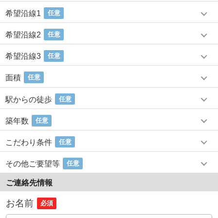
希望沿線1
任意
希望沿線2
任意
希望沿線3
任意
面積
任意
駅からの徒歩
任意
築年数
任意
こだわり条件
任意
その他ご要望等
任意
ご連絡先情報
お名前
必須