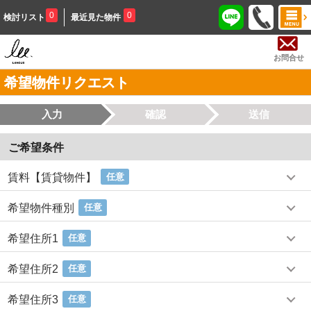
0
0
検討リスト
最近見た物件
お問合せ
希望物件リクエスト
入力
確認
送信
ご希望条件
賃料【賃貸物件】
任意
希望物件種別
任意
希望住所1
任意
希望住所2
任意
希望住所3
任意