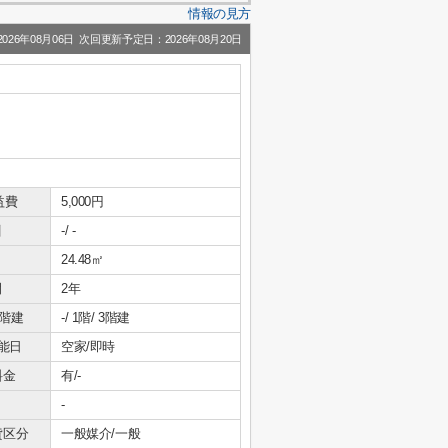
情報の見方
26年08月06日 次回更新予定日：2026年08月20日
益費
5,000円
引
-/ -
24.48㎡
間
2年
/階建
-/ 1階/ 3階建
能日
空家/即時
料金
有/-
-
貸区分
一般媒介/一般