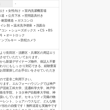
社
-
向け
女性向け
室内洗濯機置場
水道
公共下水
照明器具付き
耐震構造
ガスコンロ
トイレ別
温水洗浄便座
洗面台
アコン
シューズボックス
CS
BS
料
オートロック
ィンプルキー
防犯カメラ
より長田区・須磨区・兵庫区の周辺エリ
させていただ いております。
から新築デザイナーズ物件、保証人不要
わりにもしっ かり対応できる、経験豊富
お部屋探しのお手伝いをさせていただき
ので是非ご利用下さい。
ります。エルフォーハウジングでは神戸
戸芸術工科大学、流通科学大学、神戸学
衛生学院、トヨタ神戸自動車大学校、神
扱いしています。セキュリティ完備の物
ーレント、シェアハウスなど、どんな物
が当社の自慢です！無料送迎も実施中です