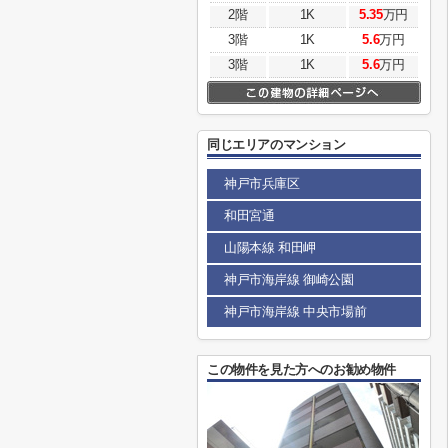
2階
1K
5.35
万円
3階
1K
5.6
万円
3階
1K
5.6
万円
同じエリアのマンション
神戸市兵庫区
和田宮通
山陽本線 和田岬
神戸市海岸線 御崎公園
神戸市海岸線 中央市場前
この物件を見た方へのお勧め物件