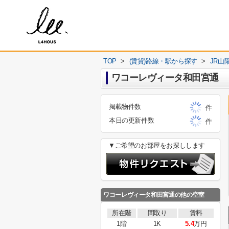
TOP
>
(賃貸)路線・駅から探す
>
JR山
ワコーレヴィータ和田宮通
掲載物件数
件
本日の更新件数
件
▼ご希望のお部屋をお探しします
ワコーレヴィータ和田宮通
の他の空室
所在階
間取り
賃料
1階
1K
5.4
万円