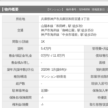
物件概要
【マンション】 物件番号：52945856 情報更新日：20
所在地
兵庫県神戸市兵庫区和田宮通３丁目
山陽本線「和田岬」駅 徒歩3分
交通
神戸市海岸線「御崎公園」駅 徒歩15分
神戸市海岸線「中央市場前」駅 徒歩15分
間取り/詳細
1K
賃料
5.4万円
管理費+共
敷金/保証金/礼金
0万円/ -/ 11.8万円
償却/敷
敷金積み増し
-
面積
築年月(築年数)/方位
2020年 1月(築6年)/-
契約期
種別/構造
マンション/鉄骨造
部屋/所在階
総戸数
-
現状/入居可
駐車場/料金
近隣/-
保険加入/
保険名/保険期間
-/-
特優賃
権利金/雑費
-/-
取引形態/賃