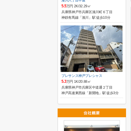
湊川六丁目平屋
5.5
万円 2K/32.29㎡
兵庫県神戸市兵庫区湊川町６丁目
神鉄有馬線「湊川」駅 徒歩10分
プレサンス神戸プレシャス
5.3
万円 1K/20.88㎡
兵庫県神戸市兵庫区中道通２丁目
神戸高速東西線「新開地」駅 徒歩3分