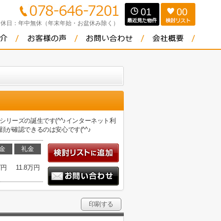
01
00
定休日：
年中無休（年末年始・お盆休み除く）
リーズの誕生です(^^♪インターネット利
が確認できるのは安心です(^^♪
金
礼金
万円
11.8万円
印刷する