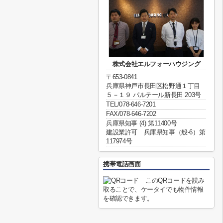
株式会社エルフォーハウジング
〒653-0841
兵庫県神戸市長田区松野通１丁目
５－１９ パルテール新長田 203号
TEL/078-646-7201
FAX/078-646-7202
兵庫県知事 (4) 第11400号
建設業許可 兵庫県知事（般-6）第
117974号
携帯電話画面
このQRコードを読み
取ることで、ケータイでも物件情報
を確認できます。