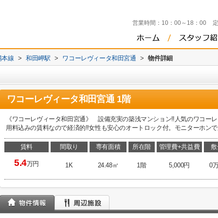
営業時間：
10：00～18：00
陽本線
>
和田岬駅
>
ワコーレヴィータ和田宮通
>
物件詳細
ワコーレヴィータ和田宮通 1階
《ワコーレヴィータ和田宮通》 設備充実の築浅マンション‼人気のワコーレシ
用料込みの賃料なので経済的‼女性も安心のオートロック付。モニターホンで顔
賃料
間取り
専有面積
所在階
管理費+共益費
敷
5.4
万円
1K
24.48㎡
1階
5,000円
0