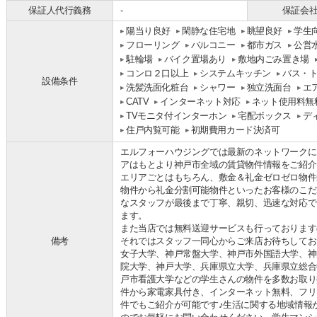
保証人代行義務
-
保証会
陽当り良好
閑静な住宅地
眺望良好
学生
フローリング
バルコニー
都市ガス
公営
駐輪場
バイク置場あり
敷地内ごみ置き場
コンロ２口以上
システムキッチン
バス・
設備条件
洗髪洗面化粧台
シャワー
独立洗面台
エ
CATV
インターネット対応
ネット使用料無
TVモニタ付インターホン
宅配ボックス
デ
住戸内覧可能
初期費用カード決済可
エルフォーハウジングでは最新のネットワークに
アはもとより神戸市全域の賃貸物件情報をご紹介
エリアごとはもちろん、敷金＆礼金ゼロゼロ物件
物件から礼金分割可能物件といったお客様のこだ
なスタッフが最後まで丁寧、親切、迅速な対応で
ます。
また当店では無料送迎サービスも行っております
備考
それではスタッフ一同心からご来店お待ちしてお
女子大学、神戸常盤大学、神戸市外国語大学、神
院大学、神戸大学、兵庫県立大学、兵庫県立総合
戸市看護大学などの学生さんの物件を多数お取り
件から家電家具付き、インターネット無料、フリ
件でもご紹介が可能です♪生活に関する地域情報