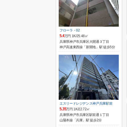
フローラ・02
5.4
万円 1K/25.48㎡
兵庫県神戸市兵庫区大開通３丁目
神戸高速東西線「新開地」駅 徒歩5分
エスリードレジデンス神戸兵庫駅前
5.35
万円 1K/22.72㎡
兵庫県神戸市兵庫区駅前通１丁目
山陽本線「兵庫」駅 徒歩2分