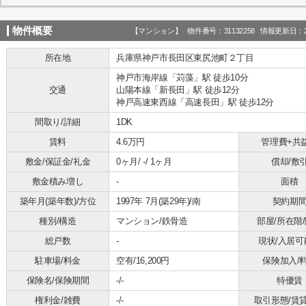
物件概要
【マンション】 物件番号：31132258 情報更新日：20
所在地
兵庫県神戸市長田区東尻池町２丁目
神戸市海岸線「苅藻」駅 徒歩10分
交通
山陽本線「新長田」駅 徒歩12分
神戸高速東西線「高速長田」駅 徒歩12分
間取り/詳細
1DK
賃料
4.6万円
管理費+共
敷金/保証金/礼金
0ヶ月/ -/ 1ヶ月
償却/敷
敷金積み増し
-
面積
築年月(築年数)/方位
1997年 7月(築29年)/南
契約期
種別/構造
マンション/鉄骨造
部屋/所在階
総戸数
-
現状/入居可
駐車場/料金
空有/16,200円
保険加入/
保険名/保険期間
-/-
特優賃
権利金/雑費
-/-
取引形態/賃