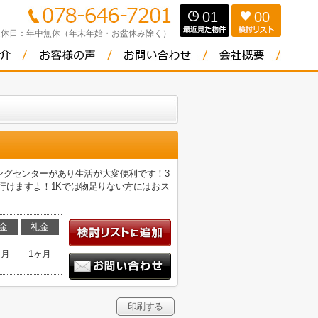
01
00
定休日：
年中無休（年末年始・お盆休み除く）
ングセンターがあり生活が大変便利です！3
で行けますよ！1Kでは物足りない方にはおス
金
礼金
ヶ月
1ヶ月
印刷する