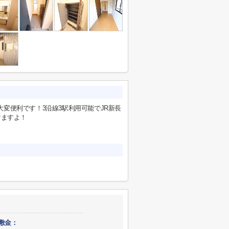
変便利です！3沿線3駅利用可能でJR新長
けますよ！
敷金：