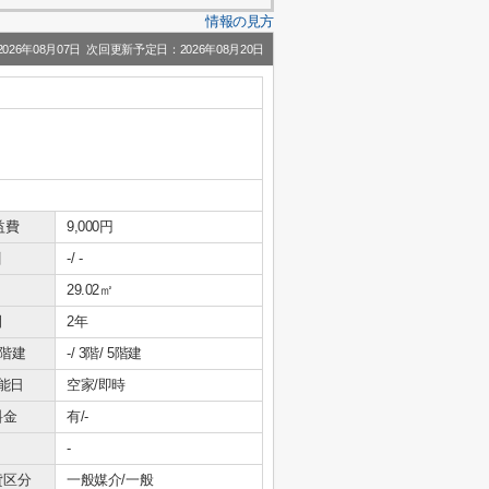
情報の見方
26年08月07日 次回更新予定日：2026年08月20日
益費
9,000円
引
-/ -
29.02㎡
間
2年
/階建
-/ 3階/ 5階建
能日
空家/即時
料金
有/-
-
貸区分
一般媒介/一般