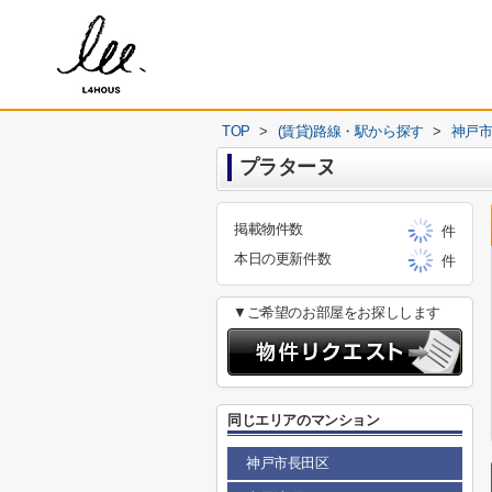
TOP
>
(賃貸)路線・駅から探す
>
神戸
プラターヌ
掲載物件数
件
本日の更新件数
件
▼ご希望のお部屋をお探しします
同じエリアのマンション
神戸市長田区