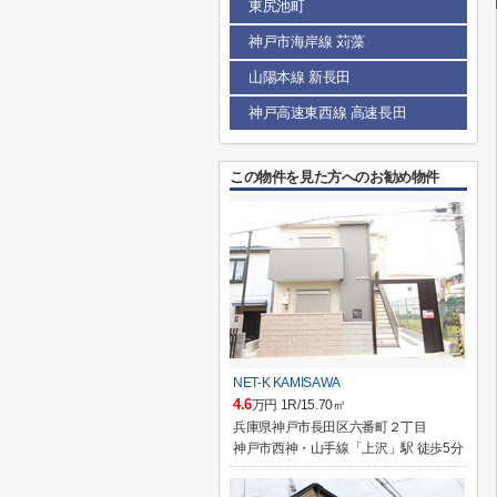
東尻池町
神戸市海岸線 苅藻
山陽本線 新長田
神戸高速東西線 高速長田
この物件を見た方へのお勧め物件
NET-K KAMISAWA
4.6
万円 1R/15.70㎡
兵庫県神戸市長田区六番町２丁目
神戸市西神・山手線「上沢」駅 徒歩5分