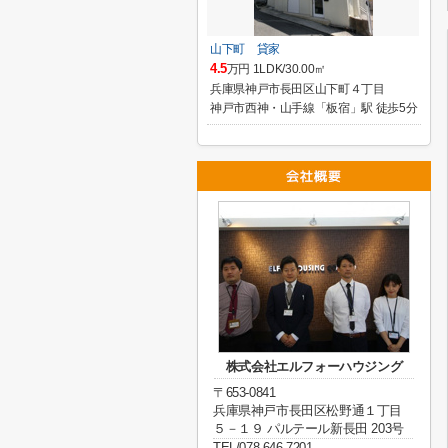
山下町 貸家
4.5
万円 1LDK/30.00㎡
兵庫県神戸市長田区山下町４丁目
神戸市西神・山手線「板宿」駅 徒歩5分
株式会社エルフォーハウジング
〒653-0841
兵庫県神戸市長田区松野通１丁目
５－１９ パルテール新長田 203号
TEL/078-646-7201