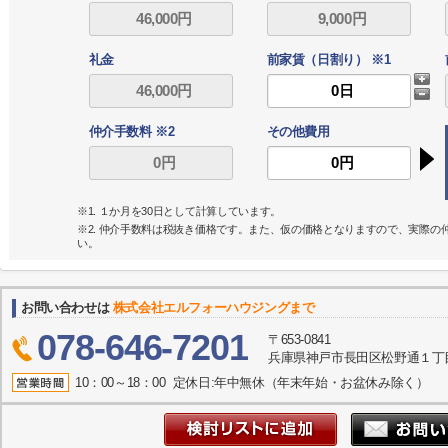
礼金
前家賃（日割り） ※1
仲介手数料 ※2
その他費用
※1. １か月を30日として計算しています。
※2. 仲介手数料は税抜き価格です。また、仮の価格となりますので、実際
い。
お問い合わせは
株式会社エルフォーハウジングまで
078-646-7201
〒653-0841
兵庫県神戸市長田区松野通１丁目
10：00～18：00 定休日:年中無休（年末年始・お盆休み除く）