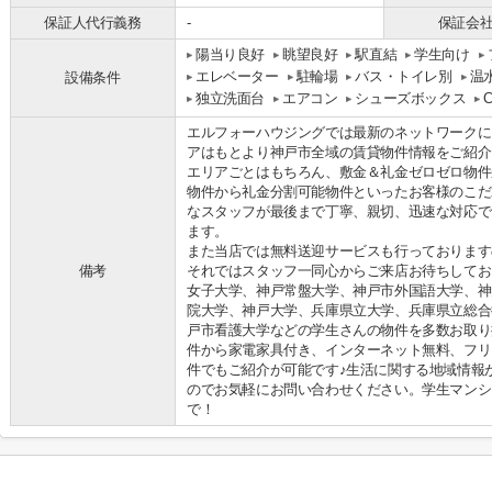
保証人代行義務
-
保証会
陽当り良好
眺望良好
駅直結
学生向け
エレベーター
駐輪場
バス・トイレ別
温
設備条件
独立洗面台
エアコン
シューズボックス
エルフォーハウジングでは最新のネットワークに
アはもとより神戸市全域の賃貸物件情報をご紹介
エリアごとはもちろん、敷金＆礼金ゼロゼロ物件
物件から礼金分割可能物件といったお客様のこだ
なスタッフが最後まで丁寧、親切、迅速な対応で
ます。
また当店では無料送迎サービスも行っております
備考
それではスタッフ一同心からご来店お待ちしてお
女子大学、神戸常盤大学、神戸市外国語大学、神
院大学、神戸大学、兵庫県立大学、兵庫県立総合
戸市看護大学などの学生さんの物件を多数お取り
件から家電家具付き、インターネット無料、フリ
件でもご紹介が可能です♪生活に関する地域情報
のでお気軽にお問い合わせください。学生マンシ
で！