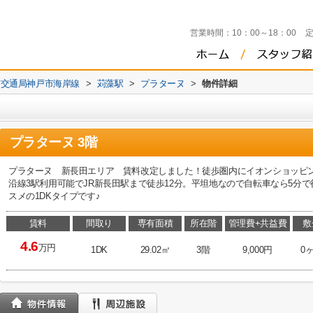
営業時間：
10：00～18：00
市交通局神戸市海岸線
>
苅藻駅
>
プラターヌ
>
物件詳細
プラターヌ 3階
プラターヌ 新長田エリア 賃料改定しました！徒歩圏内にイオンショッピ
沿線3駅利用可能でJR新長田駅まで徒歩12分。平坦地なので自転車なら5分
スメの1DKタイプです♪
賃料
間取り
専有面積
所在階
管理費+共益費
敷
4.6
万円
1DK
29.02㎡
3階
9,000円
0