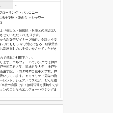
社
-
フローリング
バルコニー
水洗浄便座
洗面台
シャワー
CS
より長田区・須磨区・兵庫区の周辺エリ
させていただ いております。
から新築デザイナーズ物件、保証人不要
わりにもしっ かり対応できる、経験豊富
お部屋探しのお手伝いをさせていただき
ので是非ご利用下さい。
ります。エルフォーハウジングでは神戸
戸芸術工科大学、流通科学大学、神戸学
衛生学院、トヨタ神戸自動車大学校、神
扱いしています。セキュリティ完備の物
ーレント、シェアハウスなど、どんな物
が当社の自慢です！無料送迎も実施中です
ョンのことならエルフォーハウジングま