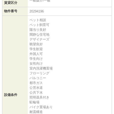
一般媒介/一般
賃貸区分
物件番号
20294196
ペット相談
ペット飼育可
陽当り良好
閑静な住宅地
デザイナーズ
眺望良好
学生歓迎
外国人可
学生向け
女性向け
室内洗濯機置場
フローリング
バルコニー
都市ガス
公営水道
公共下水
設備条件
照明器具付き
駐輪場
バイク置場あり
耐震構造