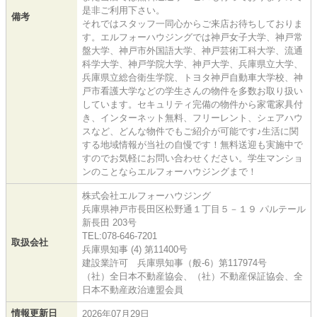
是非ご利用下さい。
備考
それではスタッフ一同心からご来店お待ちしておりま
す。エルフォーハウジングでは神戸女子大学、神戸常
盤大学、神戸市外国語大学、神戸芸術工科大学、流通
科学大学、神戸学院大学、神戸大学、兵庫県立大学、
兵庫県立総合衛生学院、トヨタ神戸自動車大学校、神
戸市看護大学などの学生さんの物件を多数お取り扱い
しています。セキュリティ完備の物件から家電家具付
き、インターネット無料、フリーレント、シェアハウ
スなど、どんな物件でもご紹介が可能です♪生活に関
する地域情報が当社の自慢です！無料送迎も実施中で
すのでお気軽にお問い合わせください。学生マンショ
ンのことならエルフォーハウジングまで！
株式会社エルフォーハウジング
兵庫県神戸市長田区松野通１丁目５－１９ パルテール
新長田 203号
TEL:078-646-7201
取扱会社
兵庫県知事 (4) 第11400号
建設業許可 兵庫県知事（般-6）第117974号
（社）全日本不動産協会、（社）不動産保証協会、全
日本不動産政治連盟会員
情報更新日
2026年07月29日