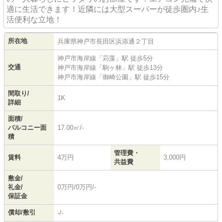
適に生活できます！近隣には大型スーパーが徒歩圏内♪生
活便利な立地！
所在地
兵庫県
神戸市長田区
浜添通
２丁目
神戸市海岸線
「
苅藻
」駅 徒歩5分
交通
神戸市海岸線
「
駒ヶ林
」駅 徒歩13分
神戸市海岸線
「
御崎公園
」駅 徒歩15分
間取り/
1K
詳細
面積/
バルコニー面
17.00㎡/-
積
管理費・
賃料
4万円
3,000円
共益費
敷金/
礼金/
0万円/0万円/-
保証金
償却/敷引
-/-