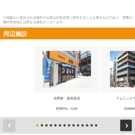
※地図上に表示される物件の位置は付近住所に所在することを表すものであり、実際の
物件所在地とは異なる場合がございます。
周辺施設
吉野家 新長田店
フェニック
約887m／12分
約669
前