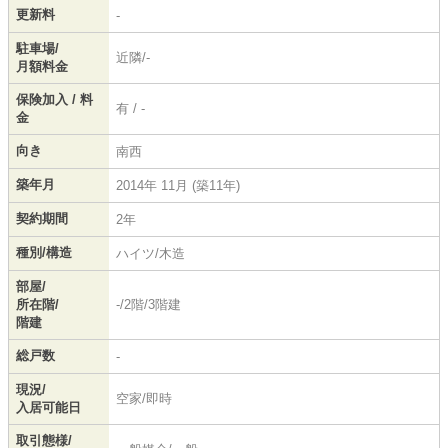
更新料
-
駐車場/
近隣/-
月額料金
保険加入 / 料
有 / -
金
向き
南西
築年月
2014年 11月 (築11年)
契約期間
2年
種別/構造
ハイツ/木造
部屋/
所在階/
-/2階/3階建
階建
総戸数
-
現況/
空家/即時
入居可能日
取引態様/