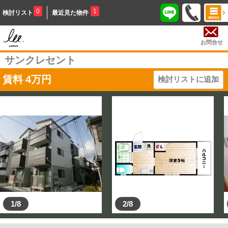
0
1
検討リスト
最近見た物件
お問合せ
サンクレセント
賃料
4
万円
検討リストに追加
1/8
2/8