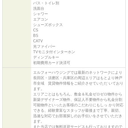
バス・トイレ別
洗面台
シャワー
エアコン
シューズボックス
CS
BS
CATV
光ファイバー
TVモニタ付インターホン
ディンプルキー
初期費用カード決済可
エルフォーハウジングでは最新のネットワークにより
長田区・須磨区・兵庫区の周辺エリアはもとより神戸
市全域 賃貸物件情報をご紹介させていただ いており
ます。
エリアごとはもちろん、敷金＆礼金ゼロゼロ物件から
新築デザイナーズ物件、保証人不要物件から礼金分割
可能物件といったお客様のこだわりにもしっ かり対応
できる、経験豊富なスタッフが最後まで丁寧、親切、
迅速な対応でお部屋探しのお手伝いをさせていただき
ます。
また当店では無料送迎サービスも行っておりますので