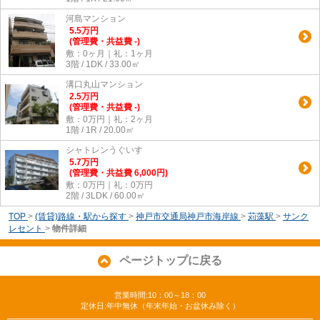
河島マンション
5.5
万
円
(管理費・共益費 -)
敷：0ヶ月｜礼：1ヶ月
3階 / 1DK / 33.00㎡
溝口丸山マンション
2.5
万
円
(管理費・共益費 -)
敷：0万円｜礼：2ヶ月
1階 / 1R / 20.00㎡
シャトレンうぐいす
5.7
万
円
(管理費・共益費 6,000円)
敷：0万円｜礼：0万円
2階 / 3LDK / 60.00㎡
TOP
>
(賃貸)路線・駅から探す
>
神戸市交通局神戸市海岸線
>
苅藻駅
>
サンク
レセント
>
物件詳細
ページトップに戻る
営業時間:10：00～18：00
定休日:年中無休（年末年始・お盆休み除く）