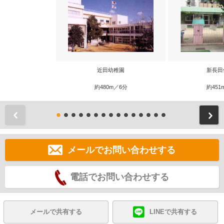
近田幼稚園
新長田
約480m／6分
約451
前
メールでお問い合わせする
電話でお問い合わせする
メールで共有する
LINEで共有する