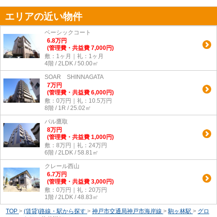
エリアの近い物件
ベーシックコート
6.8
万
円
(管理費・共益費 7,000円)
敷：1ヶ月｜礼：1ヶ月
4階 / 2LDK / 50.00㎡
SOAR SHINNAGATA
7
万
円
(管理費・共益費 6,000円)
敷：0万円｜礼：10.5万円
8階 / 1R / 25.02㎡
パル鷹取
8
万
円
(管理費・共益費 1,000円)
敷：8万円｜礼：24万円
6階 / 2LDK / 58.81㎡
クレール西山
6.7
万
円
(管理費・共益費 3,000円)
敷：0万円｜礼：20万円
1階 / 2LDK / 48.83㎡
TOP
>
(賃貸)路線・駅から探す
>
神戸市交通局神戸市海岸線
>
駒ヶ林駅
>
グロ