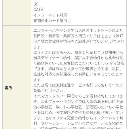
BS
CATV
インターネット対応
初期費用カード決済可
エルフォーハウジングでは最新のネットワークにより
長田区・須磨区・兵庫区の周辺エリアはもとより神戸
市全域の賃貸物件情報をご紹介させていただ いており
ます。
エリアごとはもちろん、敷金＆礼金ゼロゼロ物件から
新築デザイナーズ物件、保証人不要物件から礼金分割
可能物件といったお客様のこだわりにもしっ かり対応
できる、経験豊富なスタッフが最後まで丁寧、親切、
迅速な対応でお部屋探しのお手伝いをさせていただき
ます。
また当店では無料送迎サービスも行っておりますので
備考
是非ご利用下さい。
それではスタッフ一同心からご来店お待ちしておりま
す。エルフォーハウジングでは人気のある長田区の蓮
池小学校区、駒ヶ林小学校区、須磨区のだいち小学校
区をはじめ、各学校区の物件を多数お取り扱いしてい
ます。セキュリティ完備の物件からインターネット無
料、フリーレント、シェアハウスなど、どんな物件で
もご紹介が可能です♪生活に関する地域情報が当社の