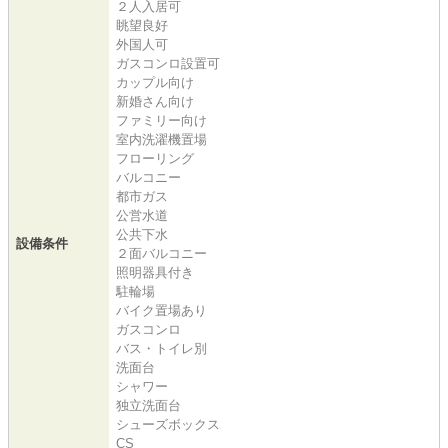
２人入居可
眺望良好
外国人可
ガスコンロ設置可
カップル向け
新婚さん向け
ファミリー向け
室内洗濯機置場
フローリング
バルコニー
都市ガス
公営水道
公共下水
設備条件
２面バルコニー
照明器具付き
駐輪場
バイク置場あり
ガスコンロ
バス・トイレ別
洗面台
シャワー
独立洗面台
シューズボックス
CS