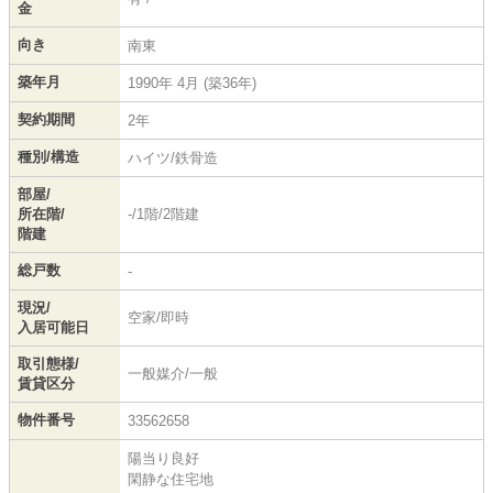
金
向き
南東
築年月
1990年 4月 (築36年)
契約期間
2年
種別/構造
ハイツ/鉄骨造
部屋/
所在階/
-/1階/2階建
階建
総戸数
-
現況/
空家/即時
入居可能日
取引態様/
一般媒介/一般
賃貸区分
物件番号
33562658
陽当り良好
閑静な住宅地