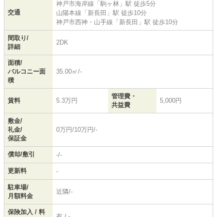
神戸市海岸線
「
駒ヶ林
」駅 徒歩5分
交通
山陽本線
「
新長田
」駅 徒歩10分
神戸市西神・山手線
「
新長田
」駅 徒歩10分
間取り/
2DK
詳細
面積/
バルコニー面
35.00㎡/-
積
管理費・
賃料
5.3万円
5,000円
共益費
敷金/
礼金/
0万円/10万円/-
保証金
償却/敷引
-/-
更新料
-
駐車場/
近隣/-
月額料金
保険加入 / 料
有 / -