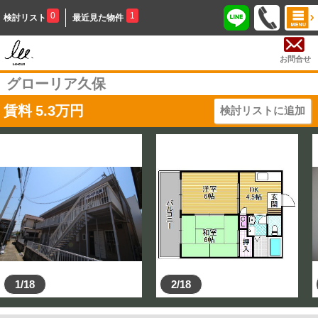
0
1
検討リスト
最近見た物件
お問合せ
グローリア久保
賃料
5.3
万円
検討リストに追加
1/18
2/18