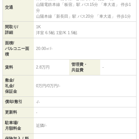
山陽電鉄本線
「
板宿
」駅 バス15分 「車大道」 停歩1
交通
分
山陽本線
「
新長田
」駅 バス20分 「車大道」 停歩1分
間取り/
1K
詳細
洋室 6.5帖 1室
/
K 1.5帖
面積/
バルコニー面
20.00㎡/-
積
管理費・
賃料
2.8万円
-
共益費
敷金/
礼金/
0万円/0万円/-
保証金
償却/敷引
-/-
更新料
-
駐車場/
近隣/-
月額料金
保険加入 / 料