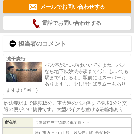
メールでお問い合わせする
電話でお問い合わせする
担当者のコメント
濵子廣行
バス停が近いのはいいですよね。バス
なら地下鉄妙法寺駅まで4分、歩いても
駅まで行けるよ。駅前にはスーパーも
ありますし、少し行けばラムーもあり
ますよ( *´艸｀)
妙法寺駅まで徒歩15分、車大道のバス停まで徒歩1分と交
通の便がいい物件です。大型バイクも置ける駐輪場あり
所在地
兵庫県
神戸市須磨区
車
字霜ノ下
神戸市西神・山手線
「
妙法寺
」駅 徒歩15分