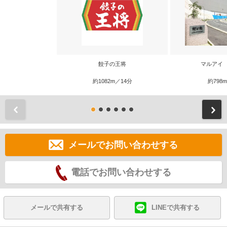
餃子の王将
マルアイ
約1082m／14分
約798
前
メールでお問い合わせする
電話でお問い合わせする
メールで共有する
LINEで共有する