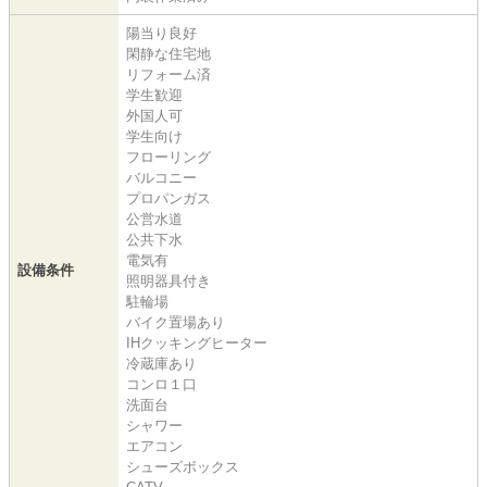
陽当り良好
閑静な住宅地
リフォーム済
学生歓迎
外国人可
学生向け
フローリング
バルコニー
プロパンガス
公営水道
公共下水
電気有
設備条件
照明器具付き
駐輪場
バイク置場あり
IHクッキングヒーター
冷蔵庫あり
コンロ１口
洗面台
シャワー
エアコン
シューズボックス