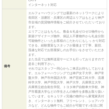
CATV
インターネット対応
エルフォーハウジングでは最新のネットワークにより
長田区・須磨区・兵庫区の周辺エリアはもとより神戸
市全域の賃貸物件情報をご紹介させていただ いており
ます。
エリアごとはもちろん、敷金＆礼金ゼロゼロ物件から
新築デザイナーズ物件、保証人不要物件から礼金分割
可能物件といったお客様のこだわりにもしっ かり対応
できる、経験豊富なスタッフが最後まで丁寧、親切、
迅速な対応でお部屋探しのお手伝いをさせていただき
ます。
また当店では無料送迎サービスも行っておりますので
是非ご利用下さい。
備考
それではスタッフ一同心からご来店お待ちしておりま
す。エルフォーハウジングでは神戸女子大学、神戸常
盤大学、神戸市外国語大学、神戸芸術工科大学、流通
科学大学、神戸学院大学、神戸大学、兵庫県立大学、
兵庫県立総合衛生学院、トヨタ神戸自動車大学校、神
戸市看護大学などの学生さんの物件を多数お取り扱い
しています。セキュリティ完備の物件から家電家具付
き、インターネット無料、フリーレント、シェアハウ
スなど、どんな物件でもご紹介が可能です♪生活に関