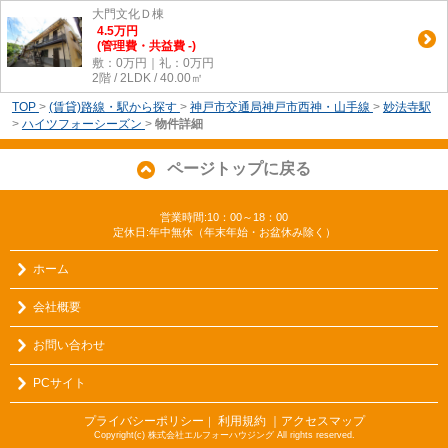
大門文化Ｄ棟
4.5
万
円
(管理費・共益費 -)
敷：0万円｜礼：0万円
2階 / 2LDK / 40.00㎡
TOP
>
(賃貸)路線・駅から探す
>
神戸市交通局神戸市西神・山手線
>
妙法寺駅
>
ハイツフォーシーズン
>
物件詳細
ページトップに戻る
営業時間:10：00～18：00
定休日:年中無休（年末年始・お盆休み除く）
ホーム
会社概要
お問い合わせ
PCサイト
プライバシーポリシー
利用規約
｜アクセスマップ
｜
Copyright(c) 株式会社エルフォーハウジング All rights reserved.