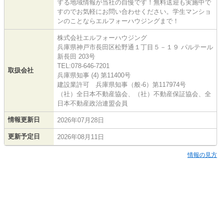
する地域情報が当社の自慢です！無料送迎も実施中で
すのでお気軽にお問い合わせください。学生マンショ
ンのことならエルフォーハウジングまで！
株式会社エルフォーハウジング
兵庫県神戸市長田区松野通１丁目５－１９ パルテール
新長田 203号
TEL:078-646-7201
取扱会社
兵庫県知事 (4) 第11400号
建設業許可 兵庫県知事（般-6）第117974号
（社）全日本不動産協会、（社）不動産保証協会、全
日本不動産政治連盟会員
情報更新日
2026年07月28日
更新予定日
2026年08月11日
情報の見方