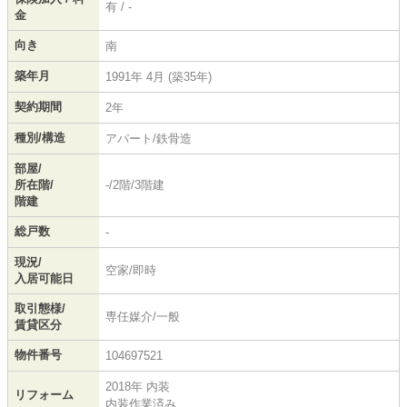
有 / -
金
向き
南
築年月
1991年 4月 (築35年)
契約期間
2年
種別/構造
アパート/鉄骨造
部屋/
所在階/
-/2階/3階建
階建
総戸数
-
現況/
空家/即時
入居可能日
取引態様/
専任媒介/一般
賃貸区分
物件番号
104697521
2018年 内装
リフォーム
内装作業済み