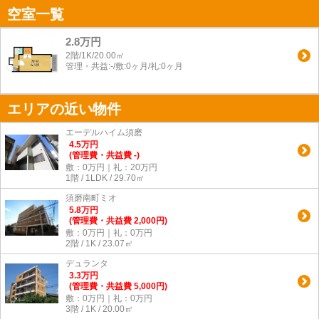
空室一覧
2.8万円
2階/1K/20.00㎡
管理・共益:-/敷:0ヶ月/礼:0ヶ月
エリアの近い物件
エーデルハイム須磨
4.5
万
円
(管理費・共益費 -)
敷：0万円｜礼：20万円
1階 / 1LDK / 29.70㎡
須磨南町ミオ
5.8
万
円
(管理費・共益費 2,000円)
敷：0万円｜礼：0万円
2階 / 1K / 23.07㎡
デュランタ
3.3
万
円
(管理費・共益費 5,000円)
敷：0万円｜礼：0万円
3階 / 1K / 20.00㎡