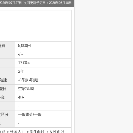
26年07月27日 次回更新予定日：2026年08月10日
益費
5,000円
引
-/ -
17.00㎡
間
2年
/階建
-/ 3階/ 4階建
能日
空家/即時
料金
有/-
-
貸区分
一般媒介/一般
社
-
歓迎
外国人可
学生向け
女性向け