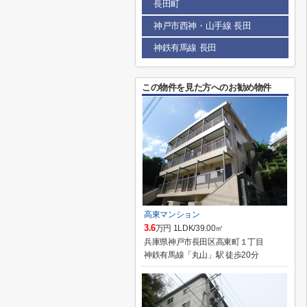
長田町
神戸市西神・山手線 長田
神鉄有馬線 長田
この物件を見た方へのお勧め物件
高東マンション
3.6
万円 1LDK/39.00㎡
兵庫県神戸市長田区高東町１丁目
神鉄有馬線「丸山」駅 徒歩20分