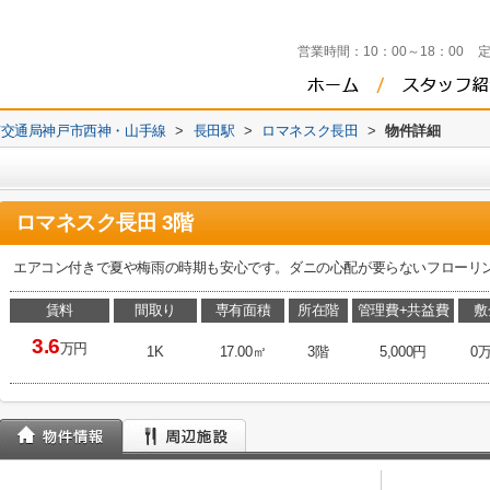
営業時間：
10：00～18：00
市交通局神戸市西神・山手線
>
長田駅
>
ロマネスク長田
>
物件詳細
ロマネスク長田 3階
エアコン付きで夏や梅雨の時期も安心です。ダニの心配が要らないフローリ
賃料
間取り
専有面積
所在階
管理費+共益費
敷
3.6
万円
1K
17.00㎡
3階
5,000円
0