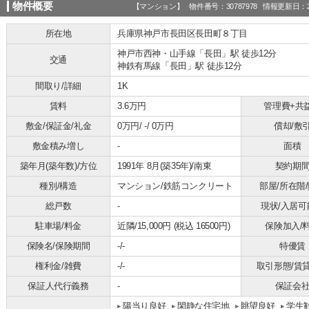
物件概要
【マンション】 物件番号：30787978 情報更新日：20
所在地
兵庫県神戸市長田区長田町８丁目
神戸市西神・山手線「長田」駅 徒歩12分
交通
神鉄有馬線「長田」駅 徒歩12分
間取り/詳細
1K
賃料
3.6万円
管理費+共
敷金/保証金/礼金
0万円/ -/ 0万円
償却/敷
敷金積み増し
-
面積
築年月(築年数)/方位
1991年 8月(築35年)/南東
契約期
種別/構造
マンション/鉄筋コンクリート
部屋/所在階
総戸数
-
現状/入居可
駐車場/料金
近隣/15,000円 (税込 16500円)
保険加入/
保険名/保険期間
-/-
特優賃
権利金/雑費
-/-
取引形態/賃
保証人代行義務
-
保証会
陽当り良好
閑静な住宅地
眺望良好
学生