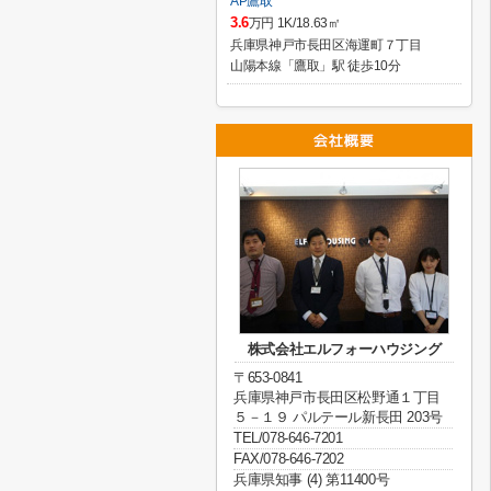
AP鷹取
3.6
万円 1K/18.63㎡
兵庫県神戸市長田区海運町７丁目
山陽本線「鷹取」駅 徒歩10分
株式会社エルフォーハウジング
〒653-0841
兵庫県神戸市長田区松野通１丁目
５－１９ パルテール新長田 203号
TEL/078-646-7201
FAX/078-646-7202
兵庫県知事 (4) 第11400号