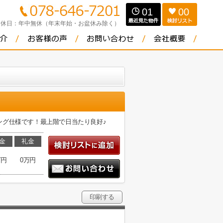
01
00
定休日：
年中無休（年末年始・お盆休み除く）
ング仕様です！最上階で日当たり良好♪
金
礼金
万円
0万円
印刷する