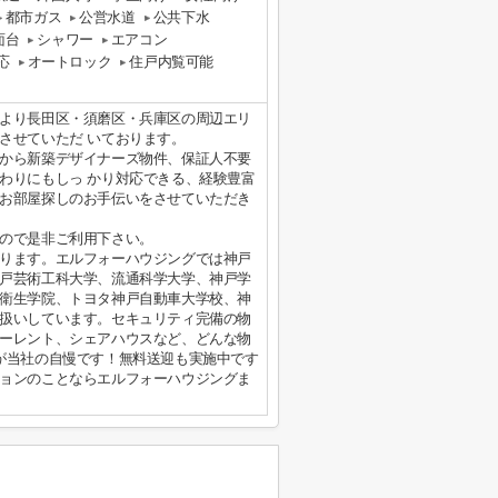
都市ガス
公営水道
公共下水
面台
シャワー
エアコン
応
オートロック
住戸内覧可能
より長田区・須磨区・兵庫区の周辺エリ
させていただ いております。
から新築デザイナーズ物件、保証人不要
わりにもしっ かり対応できる、経験豊富
お部屋探しのお手伝いをさせていただき
ので是非ご利用下さい。
ります。エルフォーハウジングでは神戸
戸芸術工科大学、流通科学大学、神戸学
衛生学院、トヨタ神戸自動車大学校、神
扱いしています。セキュリティ完備の物
ーレント、シェアハウスなど、どんな物
が当社の自慢です！無料送迎も実施中です
ョンのことならエルフォーハウジングま