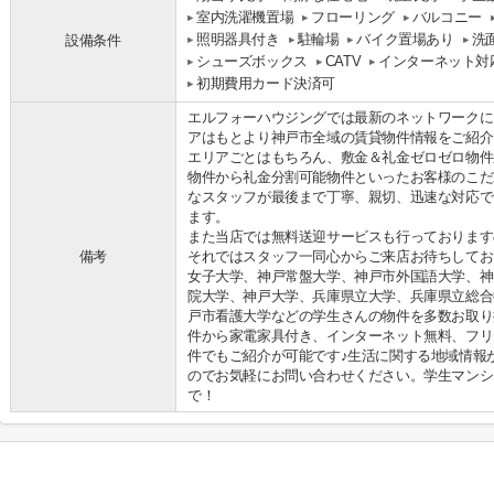
室内洗濯機置場
フローリング
バルコニー
照明器具付き
駐輪場
バイク置場あり
洗
設備条件
シューズボックス
CATV
インターネット対
初期費用カード決済可
エルフォーハウジングでは最新のネットワークに
アはもとより神戸市全域の賃貸物件情報をご紹介
エリアごとはもちろん、敷金＆礼金ゼロゼロ物件
物件から礼金分割可能物件といったお客様のこだ
なスタッフが最後まで丁寧、親切、迅速な対応で
ます。
また当店では無料送迎サービスも行っております
備考
それではスタッフ一同心からご来店お待ちしてお
女子大学、神戸常盤大学、神戸市外国語大学、神
院大学、神戸大学、兵庫県立大学、兵庫県立総合
戸市看護大学などの学生さんの物件を多数お取り
件から家電家具付き、インターネット無料、フリ
件でもご紹介が可能です♪生活に関する地域情報
のでお気軽にお問い合わせください。学生マンシ
で！