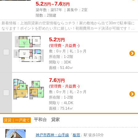
5.2
7.6
万円～
万円
築年数：築57年 ｜募集中：
2室
階数：2階建
新着情報：上池田貸家の空室情報ならコチラ！家の敷地から出て30mで駐車場に
なります！ポイントを貯めたい方に嬉しい！初期費用カード決済が可能です！
広々とした室内のある一戸建て物...
5.2
万
円
(管理費・共益費 -)
敷：0ヶ月｜礼：1ヶ月
所在階：1-2階
間取り：3DK
面積：51.40㎡
7.6
万
円
(管理費・共益費 -)
敷：0ヶ月｜礼：2ヶ月
所在階：1-2階
間取り：4LDK
面積：75.14㎡
平和台 貸家
賃貸｜一戸建て
神戸市西神・山手線
「
板宿
」駅 徒歩10分