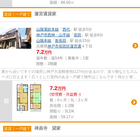
面積：66.00㎡
蓮宮通貸家
賃貸｜一戸建て
山陽電鉄本線
「
西代
」駅 徒歩5分
神戸市西神・山手線
「
長田
」駅 徒歩8分
山陽本線
「
新長田
」駅 徒歩15分
兵庫県
神戸市長田区
蓮宮通
４丁目
7.2
万円
築年数：築54年 ｜募集中：
1室
階数：2階建
家から歩いてすぐの場所に神戸大道郵便局(127m)があるので、送り物などもスム
ーズに行えます！広々とした室内のある一戸建て物件はこちらです！何かと便利
な2駅利用可能な物件！駐車ス...
7.2
万
円
(管理費・共益費 -)
敷：0ヶ月｜礼：2ヶ月
所在階：1-2階
間取り：3LDK
面積：59.17㎡
禅昌寺 貸家
賃貸｜一戸建て