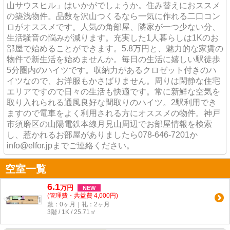
山サウスヒル」はいかがでしょうか。住み替えにおススメ
の築浅物件。品数を沢山つくるなら一気に作れる二口コン
ロがオススメです。人気の角部屋、隣家が一つ少ない分、
生活騒音の悩みが減ります。充実した1人暮らしは1Kのお
部屋で始めることができます。5.8万円と、魅力的な家賃の
物件で新生活を始めませんか。毎日の生活に嬉しい駅徒歩
5分圏内のハイツです。収納力があるクロゼット付きのハ
イツなので、お洋服もかさばりません。周りは閑静な住宅
エリアですので日々の生活も快適です。常に新鮮な空気を
取り入れられる通風良好な間取りのハイツ。2駅利用でき
ますので電車をよく利用される方にオススメの物件。神戸
市須磨区の山陽電鉄本線月見山周辺でお部屋情報を検索
し、惹かれるお部屋がありましたら078-646-7201か
info@elfor.jpまでご連絡ください。
空室一覧
6.1
万
円
NEW
(管理費・共益費 4,000円)
敷：0ヶ月｜礼：2ヶ月
3階 / 1K / 25.71㎡