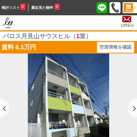
0
0
検討リスト
最近見た物件
お問合せ
パロス月見山サウスヒル（
1
室）
賃料
6.1万円
空室情報を確認