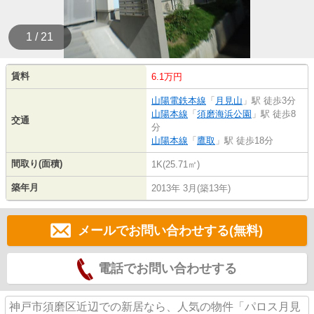
1 / 21
賃料
6.1万円
山陽電鉄本線
「
月見山
」駅 徒歩3分
山陽本線
「
須磨海浜公園
」駅 徒歩8
交通
分
山陽本線
「
鷹取
」駅 徒歩18分
間取り(面積)
1K(25.71㎡)
築年月
2013年 3月(築13年)
メールでお問い合わせする(無料)
電話でお問い合わせする
神戸市須磨区近辺での新居なら、人気の物件「パロス月見