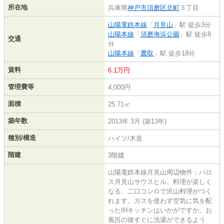
所在地
兵庫県
神戸市須磨区
北町
３丁目
山陽電鉄本線
「
月見山
」駅 徒歩3分
山陽本線
「
須磨海浜公園
」駅 徒歩8
交通
分
山陽本線
「
鷹取
」駅 徒歩18分
賃料
6.1万円
管理費等
4,000円
面積
25.71㎡
築年数
2013年 3月 (築13年)
種別/構造
ハイツ/木造
階建
3階建
山陽電鉄本線月見山周辺物件：パロ
ス月見山サウスヒル。料理が楽しく
なる、二口コンロで沢山料理がつく
れます。ガスを使わず空気に気を配
ったIHキッチンはいかがですか。お
風呂の後すぐに洗濯ができるよう