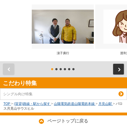
濵子廣行
渡利
前
こだわり特集
シングル向け特集
TOP
>
(賃貸)路線・駅から探す
>
山陽電気鉄道山陽電鉄本線
>
月見山駅
>
パロ
ス月見山サウスヒル
ページトップに戻る