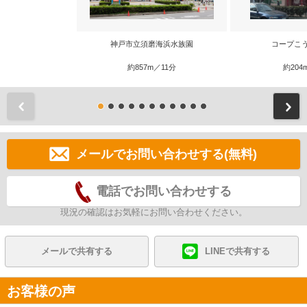
神戸市立須磨海浜水族園
コープこ
約857m／11分
約204
前
メールでお問い合わせする(無料)
電話でお問い合わせする
現況の確認はお気軽にお問い合わせください。
メールで共有する
LINEで共有する
お客様の声