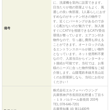
に、洗濯機を室内に設置できます。
日当たりが他の部屋よりもよく、風
通しの良い角部屋。1人暮らしにおす
すめなのがキッチン付きの物件で
す。近くにパーキングがあるので歩
く心配がないのが魅力です。加入後
備考
すぐにCATVを視聴できるCATV受信
環境が整っています。エアコン付き
物件なので、引っ越し費用も抑える
ことができます。オートロックのあ
るエントランスホールが嬉しい物件
となっています。ネット使用料不要
なので、入居当日からインターネッ
ト接続が可能です。当社では、お客
様のニーズに合った物件情報をご紹
介致します。山陽電鉄本線月見山近
くのお部屋探しなら、当社にお任せ
ください！
株式会社エルフォーハウジング
兵庫県神戸市長田区松野通１丁目５
－１９ パルテール新長田 203号
TEL:078-646-7201
兵庫県知事 (4) 第11400号